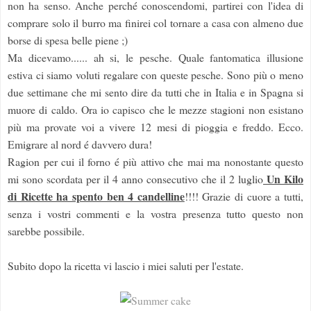
non ha senso. Anche perché conoscendomi, partirei con l'idea di
comprare solo il burro ma finirei col tornare a casa con almeno due
borse di spesa belle piene ;)
Ma dicevamo...... ah si, le pesche. Quale fantomatica illusione
estiva ci siamo voluti regalare con queste pesche. Sono più o meno
due settimane che mi sento dire da tutti che in Italia e in Spagna si
muore di caldo. Ora io capisco che le mezze stagioni non esistano
più ma provate voi a vivere 12 mesi di pioggia e freddo. Ecco.
Emigrare al nord é davvero dura!
Ragion per cui il forno é più attivo che mai ma nonostante questo
Un Kilo
mi sono scordata per il 4 anno consecutivo che il 2 luglio
di Ricette ha spento ben 4 candelline
!!!! Grazie di cuore a tutti,
senza i vostri commenti e la vostra presenza tutto questo non
sarebbe possibile.
Subito dopo la ricetta vi lascio i miei saluti per l'estate.