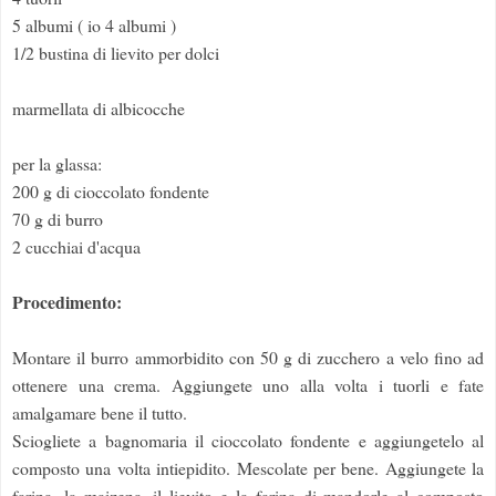
5 albumi ( io 4 albumi )
1/2 bustina di lievito per dolci
marmellata di albicocche
per la glassa:
200 g di cioccolato fondente
70 g di burro
2 cucchiai d'acqua
Procedimento:
Montare il burro ammorbidito con 50 g di zucchero a velo fino ad
ottenere una crema. Aggiungete uno alla volta i tuorli e fate
amalgamare bene il tutto.
Sciogliete a bagnomaria il cioccolato fondente e aggiungetelo al
composto una volta intiepidito. Mescolate per bene. Aggiungete la
farina, la maizena, il lievito e la farina di mandorle al composto