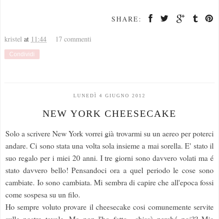
SHARE:
kristel
at
11:44
17 commenti
Condividi
LUNEDÌ 4 GIUGNO 2012
NEW YORK CHEESECAKE
Solo a scrivere New York vorrei già trovarmi su un aereo per poterci
andare. Ci sono stata una volta sola insieme a mai sorella. E' stato il
suo regalo per i miei 20 anni. I tre giorni sono davvero volati ma é
stato davvero bello! Pensandoci ora a quel periodo le cose sono
cambiate. Io sono cambiata. Mi sembra di capire che all'epoca fossi
come sospesa su un filo.
Ho sempre voluto provare il cheesecake cosi comunemente servite
sulle nostre tavole. Ma non l'ho fatto....chissà perché poi?? Mia