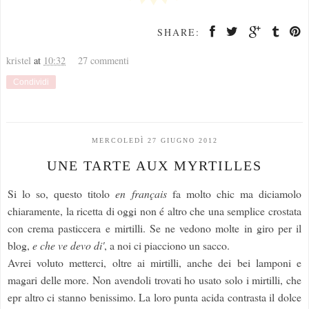
SHARE:
kristel
at
10:32
27 commenti
Condividi
MERCOLEDÌ 27 GIUGNO 2012
UNE TARTE AUX MYRTILLES
Si lo so, questo titolo
en français
fa molto chic ma diciamolo
chiaramente, la ricetta di oggi non é altro che una semplice crostata
con crema pasticcera e mirtilli. Se ne vedono molte in giro per il
blog,
e che ve devo di'
, a noi ci piacciono un sacco.
Avrei voluto metterci, oltre ai mirtilli, anche dei bei lamponi e
magari delle more. Non avendoli trovati ho usato solo i mirtilli, che
epr altro ci stanno benissimo. La loro punta acida contrasta il dolce