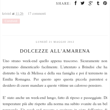
SHARE:
kristel
at
11:26
17 commenti
Condividi
LUNEDÌ 21 MAGGIO 2012
DOLCEZZE ALL'AMARENA
Uno strano week-end quello appena trascorso. Sicuramente non
potremmo dimenticarlo facilmente. L'attentato a Brindisi che ha
distrutto la vita di Melissa e della sua famiglia e poi il terremoto in
Emilia Romagna. Per questo apro questa piccola parentesi e
desidero di cuore mandare a queste vittime un caloroso pensiero.
E' stato anche un week-end lungo, fatto di riposo e passeggiate. Di
temperature più alte rispetto alla norma ma subito svanite da un bel
temporale. Un week-end passato a cucinare in vista dell'arrivo di