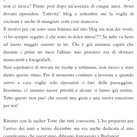
non ci riesca? Primo post dopo un'assenza di cinque mesi. Avrei
dovuto riprendere "l'attività" blog a settembre ma la voglia di
cucinare e anche di mangiare certe cose mancava.
Il motivo per cui sono stata lontana dal mio blog ma non dai vostri,
vi ho sempre seguito, é che sono in dolce attesa!!!! Se tutto va bene
ad inizio maggio saremo in tre. Chi é già mamma capirà che
durante i primi tre mesi l'ultimo mio pensiero era di sfornare
manicaretti e fotografarli.
Non aspettatevi di trovare tre ricette a settimana, non riesco a stare
dietro questo ritmo. Per il momento continuo a lavorare e quando
arrivo a casa voglio solo riposarmi o fare delle passeggiate.
Insomma, ci saranno nuove priorità e alcune si fanno già sentire.
Tutto questo non puo' che essere una gioia e una nuova emozione
per noi!
Ritorno con la sacher Torte che tutti conoscete. L'ho preparata per
l'arrivo dei miei a inizio dicembre ma era anche dedicata al mio
compleanno che quest'anno abbiamo festeggiato a Budapest.