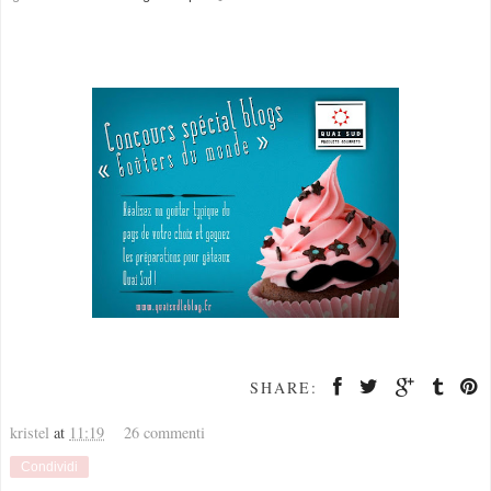
SHARE:
kristel
at
11:19
26 commenti
Condividi