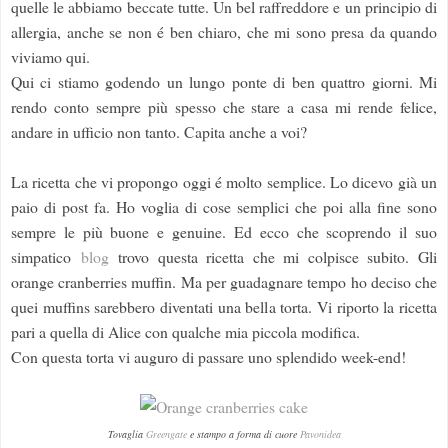
quelle le abbiamo beccate tutte. Un bel raffreddore e un principio di
allergia, anche se non é ben chiaro, che mi sono presa da quando
viviamo qui.
Qui ci stiamo godendo un lungo ponte di ben quattro giorni. Mi
rendo conto sempre più spesso che stare a casa mi rende felice,
andare in ufficio non tanto. Capita anche a voi?
La ricetta che vi propongo oggi é molto semplice. Lo dicevo già un
paio di post fa. Ho voglia di cose semplici che poi alla fine sono
sempre le più buone e genuine. Ed ecco che scoprendo il suo
simpatico
blog
trovo questa ricetta che mi colpisce subito. Gli
orange cranberries muffin. Ma per guadagnare tempo ho deciso che
quei muffins sarebbero diventati una bella torta. Vi riporto la ricetta
pari a quella di Alice con qualche mia piccola modifica.
Con questa torta vi auguro di passare uno splendido week-end!
Tovaglia
Greengate
e stampo a forma di cuore
Pavonidea