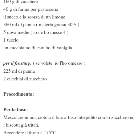
160 g di zucchero
40 g di farina per pasticceria
il succo e la scorza di un limone
360 ml di panna ( materia grassa 30% )
5 uova medie ( io ne ho messe 4 )
1 tuorlo
un cucchiaino di estratto di vaniglia
per il frosting:
( se volete, io l'ho omesso )
225 ml di panna
2 cucchiai di zucchero
Procedimento:
Per la base:
Mescolare in una ciotola il burro fuso intiepidito con lo zucchero ed
i biscotti già tritati.
Accendere il forno a 175°C.