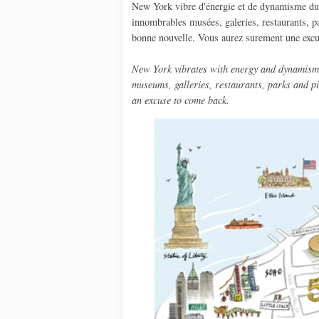
New York vibre d'énergie et de dynamisme du m
innombrables musées, galeries, restaurants, pa
bonne nouvelle. Vous aurez surement une excu
New York vibrates with energy and dynamism f
museums, galleries, restaurants, parks and pi
an excuse to come back.