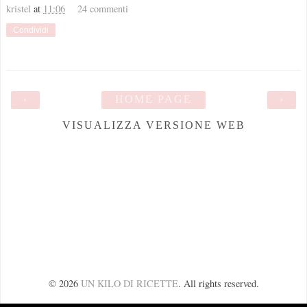
kristel
at
11:06
24 commenti
Condividi
‹
HOME PAGE
›
VISUALIZZA VERSIONE WEB
©
2026
UN KILO DI RICETTE
. All rights reserved.