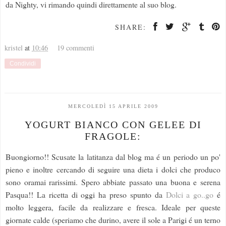
da Nighty, vi rimando quindi direttamente al suo blog.
SHARE:
kristel
at
10:46
19 commenti
Condividi
MERCOLEDÌ 15 APRILE 2009
YOGURT BIANCO CON GELEE DI
FRAGOLE:
Buongiorno!! Scusate la latitanza dal blog ma é un periodo un po'
pieno e inoltre cercando di seguire una dieta i dolci che produco
sono oramai rarissimi. Spero abbiate passato una buona e serena
Pasqua!! La ricetta di oggi ha preso spunto da
Dolci a go..go
é
molto leggera, facile da realizzare e fresca. Ideale per queste
giornate calde (speriamo che durino, avere il sole a Parigi é un terno