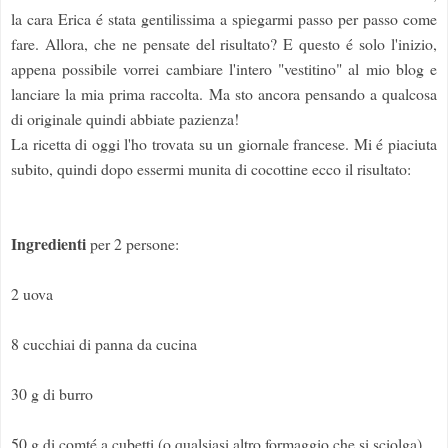
la cara Erica é stata gentilissima a spiegarmi passo per passo come
fare. Allora, che ne pensate del risultato? E questo é solo l'inizio,
appena possibile vorrei cambiare l'intero "vestitino" al mio blog e
lanciare la mia prima raccolta. Ma sto ancora pensando a qualcosa
di originale quindi abbiate pazienza!
La ricetta di oggi l'ho trovata su un giornale francese. Mi é piaciuta
subito, quindi dopo essermi munita di cocottine ecco il risultato:
Ingredienti
per 2 persone:
2 uova
8 cucchiai di panna da cucina
30 g di burro
50 g di comté a cubetti (o qualsiasi altro formaggio che si sciolga)