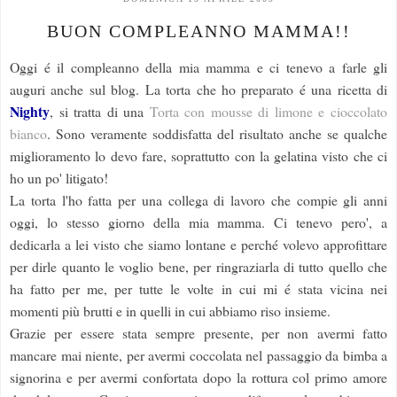
BUON COMPLEANNO MAMMA!!
Oggi é il compleanno della mia mamma e ci tenevo a farle gli
auguri anche sul blog. La torta che ho preparato é una ricetta di
Nighty
, si tratta di una
Torta con mousse di limone e cioccolato
bianco
. Sono veramente soddisfatta del risultato anche se qualche
miglioramento lo devo fare, soprattutto con la gelatina visto che ci
ho un po' litigato!
La torta l'ho fatta per una collega di lavoro che compie gli anni
oggi, lo stesso giorno della mia mamma. Ci tenevo pero', a
dedicarla a lei visto che siamo lontane e perché volevo approfittare
per dirle quanto le voglio bene, per ringraziarla di tutto quello che
ha fatto per me, per tutte le volte in cui mi é stata vicina nei
momenti più brutti e in quelli in cui abbiamo riso insieme.
Grazie per essere stata sempre presente, per non avermi fatto
mancare mai niente, per avermi coccolata nel passaggio da bimba a
signorina e per avermi confortata dopo la rottura col primo amore