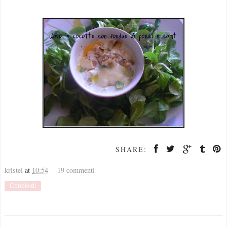
SHARE:
kristel
at
10:54
19 commenti
Condividi