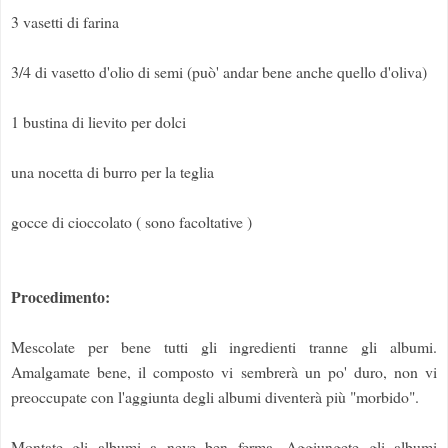
3 vasetti di farina
3/4 di vasetto d'olio di semi (può' andar bene anche quello d'oliva)
1 bustina di lievito per dolci
una nocetta di burro per la teglia
gocce di cioccolato ( sono facoltative )
Procedimento:
Mescolate per bene tutti gli ingredienti tranne gli albumi.
Amalgamate bene, il composto vi sembrerà un po' duro, non vi
preoccupate con l'aggiunta degli albumi diventerà più "morbido".
Montate gli albumi a neve ben ferma. Aggiungete gli albumi