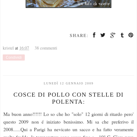
SHARE:
kristel
at
16:07
38 commenti
Condividi
LUNEDÌ 12 GENNAIO 2009
COSCE DI POLLO CON STELLE DI
POLENTA:
Ma buon anno!!!!!! Lo so che ho "solo" 12 giorni di ritardo pero'
questo 2009 non é iniziato benissimo. Mi sa che preferivo il
2008......Qui a Parigi ha nevicato un sacco e ha fatto veramente
molto freddo, le temperature sono scese fino a - 10° C. C'era neve