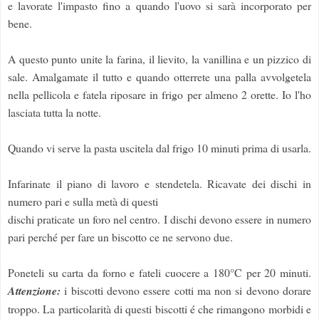
e lavorate l'impasto fino a quando l'uovo si sarà incorporato per
bene.
A questo punto unite la farina, il lievito, la vanillina e un pizzico di
sale. Amalgamate il tutto e quando otterrete una palla avvolgetela
nella pellicola e fatela riposare in frigo per almeno 2 orette. Io l'ho
lasciata tutta la notte.
Quando vi serve la pasta uscitela dal frigo 10 minuti prima di usarla.
Infarinate il piano di lavoro e stendetela. Ricavate dei dischi in
numero pari e sulla metà di questi
dischi praticate un foro nel centro. I dischi devono essere in numero
pari perché per fare un biscotto ce ne servono due.
Poneteli su carta da forno e fateli cuocere a 180°C per 20 minuti.
Attenzione:
i biscotti devono essere cotti ma non si devono dorare
troppo. La particolarità di questi biscotti é che rimangono morbidi e