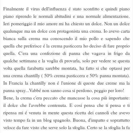
Finalmente il virus dell'influenza é stato sconfitto e quindi piano
piano riprendo le normali abitudini e una normale alimentazione.
Ieri pomeriggio il mio amore mi ha chiesto un dolce. Non un dolce
qualunque ma un dolce con protagonista una crema. Io avevo carta
bianca sulla crema ma conoscendo il mio pollo e sapendo che
quella che preferisce é la crema pasticcera ho deciso di fare proprio
quella. C'era una confezione di panna che vagava in frigo da
qualche settimana e la voglia di provarla, solo per vedere se questa
volta quella farabutta sarebbe montata, ha fatto si che optassi per
una crema chantilly ( 50% crema pasticcera e 50% panna montata).
In Francia la chantilly non é l'unione di queste due creme ma la
panna spray...Vabbé non sanno cosa si perdono, peggio per loro!
Bene, la crema c'era peccato che mancasse la cosa più importante:
il dolce che l'avrebbe contenuta. E cosi pensa che ti pensa e ti
ripensa mi é venuta in mente questa ricetta dei cannoli che avevo
visto tempo fa in un blog spagnolo. Buona, d'impatto e soprattutto
veloce da fare visto che serve solo la sfoglia. Certo se la sfoglia la fa