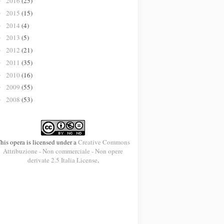
2016
(25)
►
2015
(15)
►
2014
(4)
►
2013
(5)
►
2012
(21)
►
2011
(35)
►
2010
(16)
►
2009
(55)
►
2008
(53)
►
his opera is licensed under a
Creative Commons
Attribuzione - Non commerciale - Non opere
derivate 2.5 Italia License
.