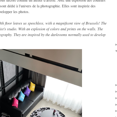
ous décoré comme un atelier d'artiste. Avec une explosion des couleurs
sont dédié à l'univers de la photographie. Elles sont inspirée des
velopper les photos.
8th floor leaves us speechless, with a magnificent view of Brussels! The
ist's studio. With an explosion of colors and prints on the walls. The
ography. They are inspired by the darkrooms normally used to develop