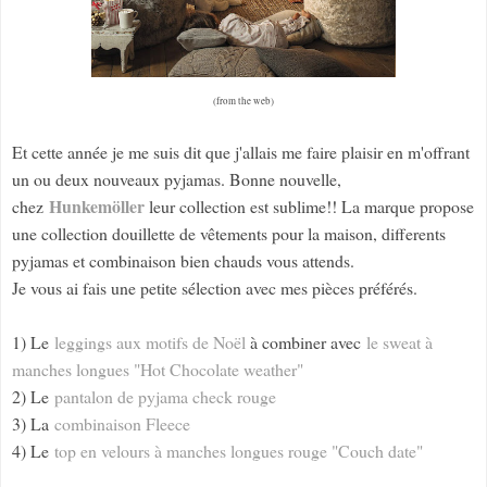
(from the web)
Et cette année je me suis dit que j'allais me faire plaisir en m'offrant
un ou deux nouveaux pyjamas. Bonne nouvelle,
Hunkemöller
chez
leur collection est sublime!! La marque propose
une collection douillette de vêtements pour la maison, differents
pyjamas et combinaison bien chauds vous attends.
Je vous ai fais une petite sélection avec mes pièces préférés.
1) Le
leggings aux motifs de Noël
à combiner avec
le sweat à
manches longues "Hot Chocolate weather"
2) Le
pantalon de pyjama check rouge
3) La
combinaison Fleece
4) Le
top en velours à manches longues rouge "Couch date"