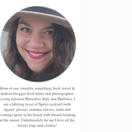
Mom of one, twenthy something, food, travel &
fashion blogger, food writer and photographer.
Living between Bruxelles, Italy and Mallorca. I
am a lifelong lover of Spritz cocktail (with
Aperol, please), summer, tattoos, sushi and
evenings spent at the beach with friends looking
at the sunset. Unfortunately for me I love all the
luxury bags and clothes!