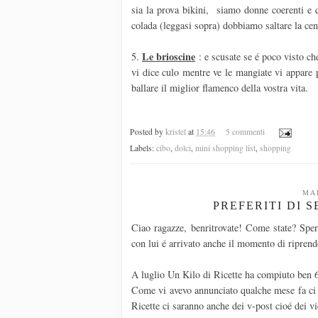
sia la prova bikini, siamo donne coerenti e q
colada (leggasi sopra) dobbiamo saltare la cen
Le brioscine
5.
: e scusate se é poco visto c
vi dice culo mentre ve le mangiate vi appare
ballare il miglior flamenco della vostra vita.
Posted by
kristel
at
15:46
5 commenti
Labels:
cibo
,
dolci
,
mini shopping list
,
shopping
MA
PREFERITI DI S
Ciao ragazze, benritrovate! Come state? Sper
con lui é arrivato anche il momento di riprend
A luglio Un Kilo di Ricette ha compiuto ben 6
Come vi avevo annunciato qualche mese fa ci s
Ricette ci saranno anche dei v-post cioé dei v