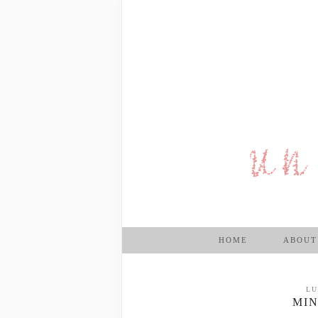
HOME
ABOUT
LU
MIN