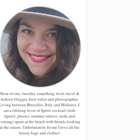
Mom of one, twenthy something, food, travel &
fashion blogger, food writer and photographer.
Living between Bruxelles, Italy and Mallorca. I
am a lifelong lover of Spritz cocktail (with
Aperol, please), summer, tattoos, sushi and
evenings spent at the beach with friends looking
at the sunset. Unfortunately for me I love all the
luxury bags and clothes!