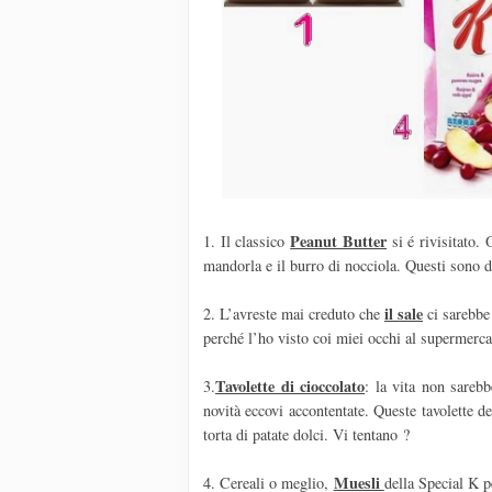
Peanut Butter
1. Il classico
si é rivisitato.
mandorla e il burro di nocciola. Questi sono 
il sale
2. L’avreste mai creduto che
ci sarebbe 
perché l’ho visto coi miei occhi al supermercat
Tavolette di cioccolato
3.
: la vita non sareb
novità eccovi accontentate. Queste tavolette d
torta di patate dolci. Vi tentano ?
Muesli
4. Cereali o meglio,
della Special K p