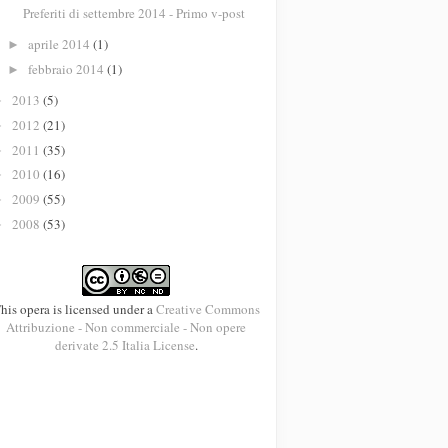
Preferiti di settembre 2014 - Primo v-post
aprile 2014
(1)
►
febbraio 2014
(1)
►
2013
(5)
►
2012
(21)
►
2011
(35)
►
2010
(16)
►
2009
(55)
►
2008
(53)
►
his opera is licensed under a
Creative Commons
Attribuzione - Non commerciale - Non opere
derivate 2.5 Italia License
.