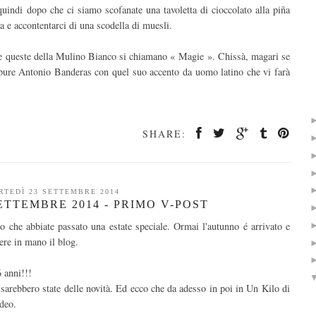
uindi dopo che ci siamo scofanate una tavoletta di cioccolato alla piña
a e accontentarci di una scodella di muesli.
he queste della Mulino Bianco si chiamano « Magie ». Chissà, magari se
 pure Antonio Banderas con quel suo accento da uomo latino che vi farà
SHARE:
RTEDÌ 23 SETTEMBRE 2014
ETTEMBRE 2014 - PRIMO V-POST
o che abbiate passato una estate speciale. Ormai l'autunno é arrivato e
ere in mano il blog.
 anni!!!
arebbero state delle novità. Ed ecco che da adesso in poi in Un Kilo di
ideo.