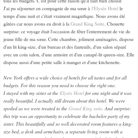
tous les budgets. C'est pour cette raison qu'il faut bien choisir.
J'ai pu séjourner en compagnie de ma sœur à
l'Elysée Hotel
le
temps d'une nuit et c'était vraiment magnifique. Nous avons été
gâtées car nous avons eu droit à la
Grand King Suite
. Chouette
surprise: ce voyage était l'occasion de fêter l'enterrement de vie de
jeune fille de ma sœur. Cette chambre, joliment aménagées, dispose
d'un lit king-size, d'un bureau et des fauteuils, d'un salon séparé
avec un coin salon, d'une armoire et d'un canapé-lit queen-size. Elle
dispose aussi d'une petite salle à manger et d'une kitchenette.
New York offers a wide choice of hotels for all tastes and for all
budgets. For this reason you need to choose the right one.
I stayed with my sister at the
Elysée Hotel
for one night and it was
really beautiful. I actually still dream about this hotel. We were
spoiled as we were treated to the
Grand King suite
. And surprise:
this trip was an opportunity to celebrate the bachelor party of my
sister. This beautifully and so well decorated room features a king-
size bed, a desk and armchairs, a separate living room with a