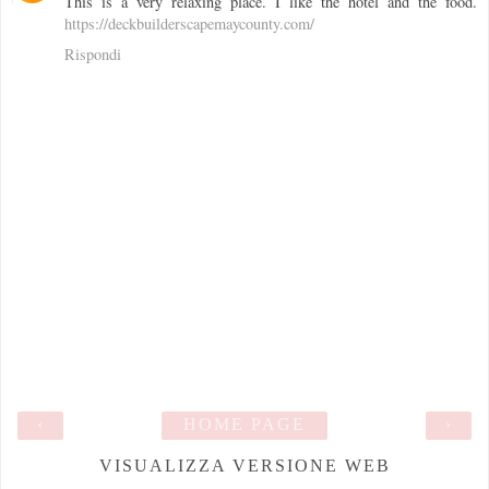
This is a very relaxing place. I like the hotel and the food.
https://deckbuilderscapemaycounty.com/
Rispondi
‹
HOME PAGE
›
VISUALIZZA VERSIONE WEB