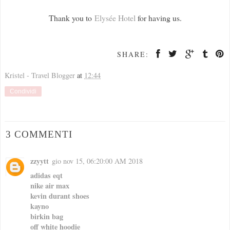
Thank you to
Elysée Hotel
for having us.
SHARE:
Kristel - Travel Blogger
at
12:44
Condividi
3 COMMENTI
zzyytt
gio nov 15, 06:20:00 AM 2018
adidas eqt
nike air max
kevin durant shoes
kayno
birkin bag
off white hoodie