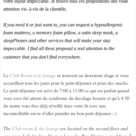
votre séjour impeccable. Je trouve tous ces propositions une vraie
attention vis- à-vis de la clientèle.
If you need it or just want to, you can request a hypoallergenic
foam mattress, a memory foam pillow, a satin sleep mask, a
sleepPhones and other services that will make your stay
impeccable. I find all these proposal a real attention to the
customer that you don't find everywhere.
Le
Club Room et le lounge
se trouvent au deuxième étage et vous
accueillent tous les jours pour le petit-déjeuner et pour des snacks.
Le petit-déjeuner est servi de 7:00 à 11:00 ce qui est parfait quand
vous avez été atteint du syndrome du decalage horaire et qu'à 4:30
du matin vous êtes déjà réveillé dans votre lit avec une
incontrollable envie d'aller prendre un bon petit déjeuner ;-)
The
Club room & the lounge
are located on the second floor and
are open daily for breakfast and snacks. Breakfast is served from 7