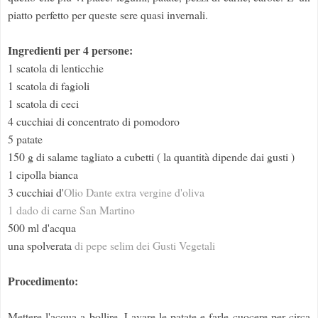
piatto perfetto per queste sere quasi invernali.
Ingredienti per 4 persone:
1 scatola di lenticchie
1 scatola di fagioli
1 scatola di ceci
4 cucchiai di concentrato di pomodoro
5 patate
150 g di salame tagliato a cubetti ( la quantità dipende dai gusti )
1 cipolla bianca
3 cucchiai d'
Olio Dante extra vergine d'oliva
1 dado di carne San Martino
500 ml d'acqua
una spolverata
di pepe selim dei Gusti Vegetali
Procedimento:
Mettere l'acqua a bollire. Lavare le patate e farle cuocere per circa