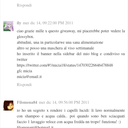
Rispondi
ily
mer dic 14, 09:22:00 PM 2011
ciao grazie mille x questo giveaway, mi piacerebbe poter vedere la
glossybox.
abitudini, una in particolarwe una sana alimentazione
altro se posso una maschera al viso settimanale
ho inserito il banner nella sidebar del mio blog e condiviso su
twitter
https://twitter.com/#!/micia18/status/147030226646478848
gfc micia
micia@email.it
Rispondi
Filomena84
mer dic 14, 09:56:00 PM 2011
io ho un segreto x rendere i capelli lucidi: li lavo normalmente
con shampoo e acqua calda.. poi quando sono ben sciacquati
faccio 1 lavaggio veloce con acqua fredda nn tropo! funziona! :)
filomenapi@hotmail.it