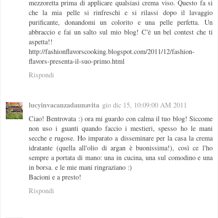
mezzoretta prima di applicare qualsiasi crema viso. Questo fa si
che la mia pelle si rinfreschi e si rilassi dopo il lavaggio
purificante, donandomi un colorito e una pelle perfetta. Un
abbraccio e fai un salto sul mio blog! C'è un bel contest che ti
aspetta!!
http://fashionflavorscooking.blogspot.com/2011/12/fashion-
flavors-presenta-il-suo-primo.html
Rispondi
lucyinvacanzadaunavita
gio dic 15, 10:09:00 AM 2011
Ciao! Bentrovata :) ora mi guardo con calma il tuo blog! Siccome
non uso i guanti quando faccio i mestieri, spesso ho le mani
secche e rugose. Ho imparato a disseminare per la casa la crema
idratante (quella all'olio di argan è buonissima!), così ce l'ho
sempre a portata di mano: una in cucina, una sul comodino e una
in borsa. e le mie mani ringraziano :)
Bacioni e a presto!
Rispondi