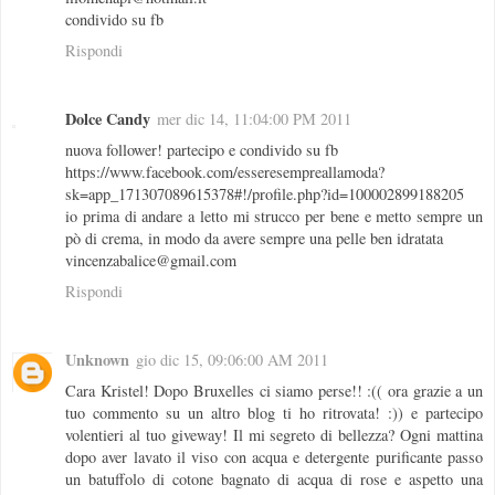
condivido su fb
Rispondi
Dolce Candy
mer dic 14, 11:04:00 PM 2011
nuova follower! partecipo e condivido su fb
https://www.facebook.com/esseresempreallamoda?
sk=app_171307089615378#!/profile.php?id=100002899188205
io prima di andare a letto mi strucco per bene e metto sempre un
pò di crema, in modo da avere sempre una pelle ben idratata
vincenzabalice@gmail.com
Rispondi
Unknown
gio dic 15, 09:06:00 AM 2011
Cara Kristel! Dopo Bruxelles ci siamo perse!! :(( ora grazie a un
tuo commento su un altro blog ti ho ritrovata! :)) e partecipo
volentieri al tuo giveway! Il mi segreto di bellezza? Ogni mattina
dopo aver lavato il viso con acqua e detergente purificante passo
un batuffolo di cotone bagnato di acqua di rose e aspetto una