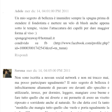
Adele
mer dic 14, 04:01:00 PM 2011
Un mio segreto di bellezza è inumidire sempre la spugna prima di
stendere il fondotinta e mettere un velo di blush anche appena
sotto le tempie, vicino l'attaccatura dei capelli per dare maggior
forma al viso :)
spongegiveaway@hotmail.it
condivido su fb (http://www.facebook.com/profile.php?
id=100003001742543&ref=tn_tnmn)
Rispondi
Serena
mer dic 14, 04:05:00 PM 2011
Non sono iscritta a nessun social network e non mi trucco mai,
ma posso partecipare ugualmente? Il mio segreto di bellezza è
infischiarmene altamente di passare ore davanti allo specchio e
utilizzarle, invece, per dormire, leggere, mangiare cose buone e
fare tutto quello che mi diverte e mi permette di avere un visetto
riposato e sorridente anche al naturale. So che detta così fa tanto
"modella che mangia tutto quello che vuole e porta ugualmente la