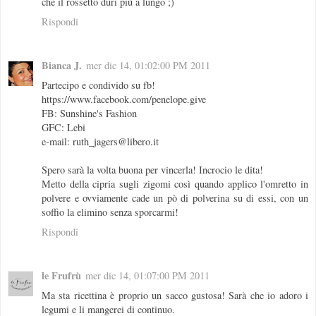
che il rossetto duri più a lungo ;)
Rispondi
Bianca J.
mer dic 14, 01:02:00 PM 2011
Partecipo e condivido su fb!
https://www.facebook.com/penelope.give
FB: Sunshine's Fashion
GFC: Lebi
e-mail: ruth_jagers@libero.it
Spero sarà la volta buona per vincerla! Incrocio le dita!
Metto della cipria sugli zigomi così quando applico l'omretto in
polvere e ovviamente cade un pò di polverina su di essi, con un
soffio la elimino senza sporcarmi!
Rispondi
le Frufrù
mer dic 14, 01:07:00 PM 2011
Ma sta ricettina è proprio un sacco gustosa! Sarà che io adoro i
legumi e li mangerei di continuo.