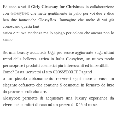
Girly Giveaway for Christmas
Ed ecco a voi il
in collaborazione
GlossyBox
con
che
mette gentilmente in palio per voi due e dico
ben due fantastiche GlossyBox. Immagino che molte di voi già
conoscano questa fant
astica e nuova tendenza ma lo spiego per coloro che ancora non lo
sanno.
Sei una beauty addicted? Oggi per essere aggiornate sugli ultimi
trend della bellezza arriva in Italia Glossybox, un nuovo modo
per scoprire i prodotti cosmetici più interessanti ed im
perdibili.
Come? Basta iscriversi al sito GLOSSYBOX.IT. Pagand
o un piccolo abbonamento riceverai ogni mese a casa un
elegante cofanetto che contiene 5 cosmetici in formato de luxe
da provare e collezionare.
Glossybox permette di acquistare una luxury experience da
vivere nel comfort di casa ad un prezzo di € 14 al mese.