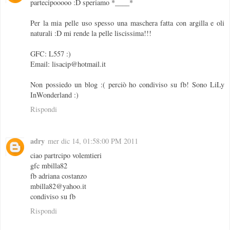
partecipooooo :D speriamo *____*
Per la mia pelle uso spesso una maschera fatta con argilla e oli
naturali :D mi rende la pelle liscissima!!!
GFC: L557 :)
Email: lisacip@hotmail.it
Non possiedo un blog :( perciò ho condiviso su fb! Sono LiLy
InWonderland :)
Rispondi
adry
mer dic 14, 01:58:00 PM 2011
ciao partrcipo volemtieri
gfc mbilla82
fb adriana costanzo
mbilla82@yahoo.it
condiviso su fb
Rispondi