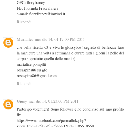
GFC: floryfrancy
FB: Florinda Fraccalvieri
e-mail: floryfrancy@inwind.it
Rispondi
Marialice
mer dic 14, 01:17:00 PM 2011
che bella ricetta <3 e viva le glossybox! segreto di bellezza? fare
la manicure una volta a settimana e curare tutti i giorni la pelle del
corpo sopratutto quella delle mani :)
marialice pompilii
rosaspina86 su gfc
rosaspina86@gmail.com
Rispondi
Giusy
mer dic 14, 01:23:00 PM 2011
Partecipo volentieri! Sono follower e ho condiviso sul mio profilo
fb:
https://www.facebook.com/permalink.php?
story_fbid=125179537597971&id=1105518558