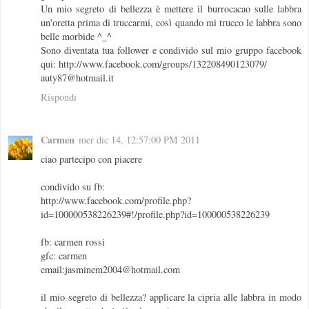
Un mio segreto di bellezza è mettere il burrocacao sulle labbra
un'oretta prima di truccarmi, così quando mi trucco le labbra sono
belle morbide ^_^
Sono diventata tua follower e condivido sul mio gruppo facebook
qui: http://www.facebook.com/groups/132208490123079/
auty87@hotmail.it
Rispondi
Carmen
mer dic 14, 12:57:00 PM 2011
ciao partecipo con piacere
condivido su fb:
http://www.facebook.com/profile.php?
id=100000538226239#!/profile.php?id=100000538226239
fb: carmen rossi
gfc: carmen
email:jasminem2004@hotmail.com
il mio segreto di bellezza? applicare la cipria alle labbra in modo