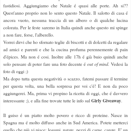
fastidiosi. Aggiungiamo che Natale é quasi alle porte. Ah si??
Quest'anno proprio non lo sento questo Natale. Il salotto di casa é
ancora vuoto, nessuna traccia di un albero o di qualche lucina
colorata. Per le feste saremo in Italia quindi anche questo mi spinge
a non fare, forse, l'alberello.
Vorrei dirvi che ho sfornato teglie di biscotti e di dolcetti da regalare
ad amici e parenti e che la cucina profuma perennemente di pain
d'épices. Ma non é cosi. Inoltre alle 17h é già buio quindi anche
solo pensare di poter fare una foto decente é
out of mind.
Vedesi la
foto di oggi ;)
Ma dopo tutta questa negatività o scazzo, fatemi passare il termine
per questa volta, una bella sorpresa per voi c'é! E non da poco
aggiungerei. Ma, prima vi propino la ricetta di oggi, che é davvero
Girly
Giveaway
interessante ;), e alla fine trovate tutte le info sul
.
Il guiso é un piatto molto povero e ricco di proteine. Nasce in
Spagna ma é molto diffuso anche in Sud America. Potete metterci
quello che più vi piace: legumi, patate, pezzi di carne, carote. E' un