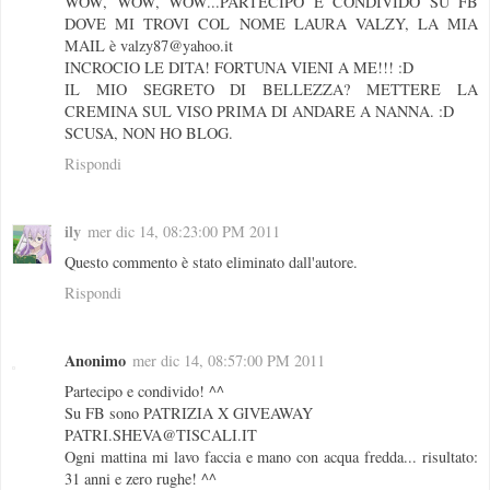
WOW, WOW, WOW...PARTECIPO E CONDIVIDO SU FB
DOVE MI TROVI COL NOME LAURA VALZY, LA MIA
MAIL è valzy87@yahoo.it
INCROCIO LE DITA! FORTUNA VIENI A ME!!! :D
IL MIO SEGRETO DI BELLEZZA? METTERE LA
CREMINA SUL VISO PRIMA DI ANDARE A NANNA. :D
SCUSA, NON HO BLOG.
Rispondi
ily
mer dic 14, 08:23:00 PM 2011
Questo commento è stato eliminato dall'autore.
Rispondi
Anonimo
mer dic 14, 08:57:00 PM 2011
Partecipo e condivido! ^^
Su FB sono PATRIZIA X GIVEAWAY
PATRI.SHEVA@TISCALI.IT
Ogni mattina mi lavo faccia e mano con acqua fredda... risultato:
31 anni e zero rughe! ^^