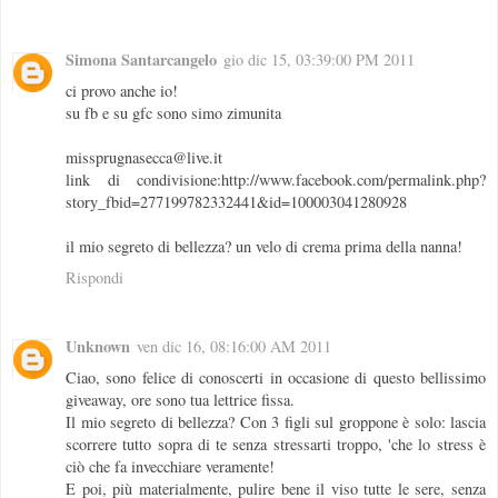
Simona Santarcangelo
gio dic 15, 03:39:00 PM 2011
ci provo anche io!
su fb e su gfc sono simo zimunita
missprugnasecca@live.it
link di condivisione:http://www.facebook.com/permalink.php?
story_fbid=277199782332441&id=100003041280928
il mio segreto di bellezza? un velo di crema prima della nanna!
Rispondi
Unknown
ven dic 16, 08:16:00 AM 2011
Ciao, sono felice di conoscerti in occasione di questo bellissimo
giveaway, ore sono tua lettrice fissa.
Il mio segreto di bellezza? Con 3 figli sul groppone è solo: lascia
scorrere tutto sopra di te senza stressarti troppo, 'che lo stress è
ciò che fa invecchiare veramente!
E poi, più materialmente, pulire bene il viso tutte le sere, senza