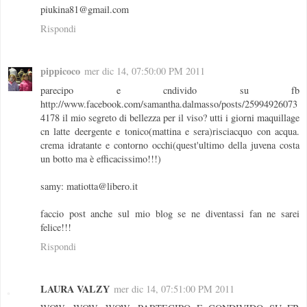
piukina81@gmail.com
Rispondi
pippicoco
mer dic 14, 07:50:00 PM 2011
parecipo e cndivido su fb
http://www.facebook.com/samantha.dalmasso/posts/25994926073
4178 il mio segreto di bellezza per il viso? utti i giorni maquillage
cn latte deergente e tonico(mattina e sera)risciacquo con acqua.
crema idratante e contorno occhi(quest'ultimo della juvena costa
un botto ma è efficacissimo!!!)
samy: matiotta@libero.it
faccio post anche sul mio blog se ne diventassi fan ne sarei
felice!!!
Rispondi
LAURA VALZY
mer dic 14, 07:51:00 PM 2011