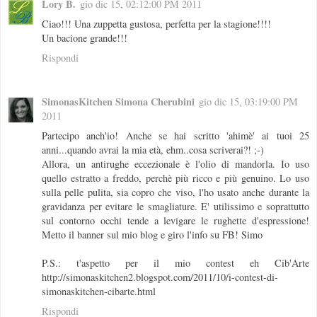
Lory B.
gio dic 15, 02:12:00 PM 2011
Ciao!!! Una zuppetta gustosa, perfetta per la stagione!!!!
Un bacione grande!!!
Rispondi
SimonasKitchen Simona Cherubini
gio dic 15, 03:19:00 PM
2011
Partecipo anch'io! Anche se hai scritto 'ahimè' ai tuoi 25
anni...quando avrai la mia età, ehm..cosa scriverai?! ;-)
Allora, un antirughe eccezionale è l'olio di mandorla. Io uso
quello estratto a freddo, perchè più ricco e più genuino. Lo uso
sulla pelle pulita, sia copro che viso, l'ho usato anche durante la
gravidanza per evitare le smagliature. E' utilissimo e soprattutto
sul contorno occhi tende a levigare le rughette d'espressione!
Metto il banner sul mio blog e giro l'info su FB! Simo
P.S.: t'aspetto per il mio contest eh Cib'Arte
http://simonaskitchen2.blogspot.com/2011/10/i-contest-di-
simonaskitchen-cibarte.html
Rispondi