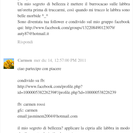
Un mio segreto di bellezza è mettere il burrocacao sulle labbra
un'oretta prima di truccarmi, così quando mi trucco le labbra sono
belle morbide ^_^
Sono diventata tua follower e condivido sul mio gruppo facebook
qui: http://www.facebook.com/groups/132208490123079/
auty87@hotmail.it
Rispondi
Carmen
mer dic 14, 12:57:00 PM 2011
ciao partecipo con piacere
condivido su fb:
http://www.facebook.com/profile.php?
id=100000538226239#!/profile.php?id=100000538226239
fb: carmen rossi
gfc: carmen
email:jasminem2004@hotmail.com
il mio segreto di bellezza? applicare la cipria alle labbra in modo