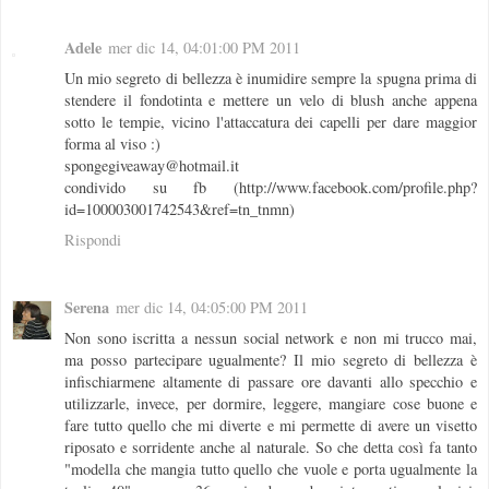
Adele
mer dic 14, 04:01:00 PM 2011
Un mio segreto di bellezza è inumidire sempre la spugna prima di
stendere il fondotinta e mettere un velo di blush anche appena
sotto le tempie, vicino l'attaccatura dei capelli per dare maggior
forma al viso :)
spongegiveaway@hotmail.it
condivido su fb (http://www.facebook.com/profile.php?
id=100003001742543&ref=tn_tnmn)
Rispondi
Serena
mer dic 14, 04:05:00 PM 2011
Non sono iscritta a nessun social network e non mi trucco mai,
ma posso partecipare ugualmente? Il mio segreto di bellezza è
infischiarmene altamente di passare ore davanti allo specchio e
utilizzarle, invece, per dormire, leggere, mangiare cose buone e
fare tutto quello che mi diverte e mi permette di avere un visetto
riposato e sorridente anche al naturale. So che detta così fa tanto
"modella che mangia tutto quello che vuole e porta ugualmente la