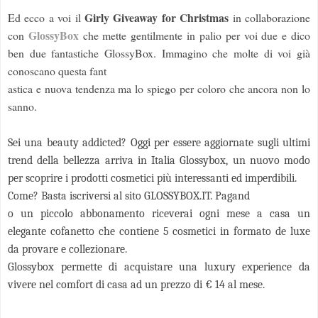
Girly Giveaway for Christmas
Ed ecco a voi il
in collaborazione
GlossyBox
con
che
mette gentilmente in palio per voi due e dico
ben due fantastiche GlossyBox. Immagino che molte di voi già
conoscano questa fant
astica e nuova tendenza ma lo spiego per coloro che ancora non lo
sanno.
Sei una beauty addicted? Oggi per essere aggiornate sugli ultimi
trend della bellezza arriva in Italia Glossybox, un nuovo modo
per scoprire i prodotti cosmetici più interessanti ed im
perdibili.
Come? Basta iscriversi al sito GLOSSYBOX.IT. Pagand
o un piccolo abbonamento riceverai ogni mese a casa un
elegante cofanetto che contiene 5 cosmetici in formato de luxe
da provare e collezionare.
Glossybox permette di acquistare una luxury experience da
vivere nel comfort di casa ad un prezzo di € 14 al mese.