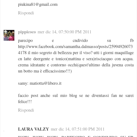
piukina81@gmail.com
Rispondi
pippicoco
mer dic 14, 07:50:00 PM 2011
parecipo e cndivido su fb
http://www.facebook.com/samantha.dalmasso/posts/25994926073
4178 il mio segreto di bellezza per il viso? utti i giorni maquillage
cn latte deergente e tonico(mattina e sera)risciacquo con acqua.
crema idratante e contorno occhi(quest'ultimo della juvena costa
un botto ma è efficacissimo!!!)
samy: matiotta@libero.it
faccio post anche sul mio blog se ne diventassi fan ne sarei
felice!!!
Rispondi
LAURA VALZY
mer dic 14, 07:51:00 PM 2011