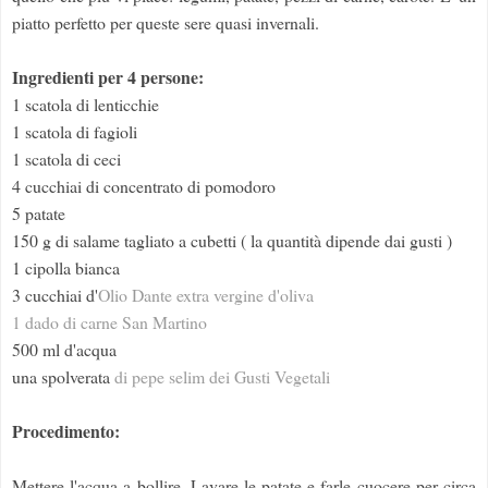
piatto perfetto per queste sere quasi invernali.
Ingredienti per 4 persone:
1 scatola di lenticchie
1 scatola di fagioli
1 scatola di ceci
4 cucchiai di concentrato di pomodoro
5 patate
150 g di salame tagliato a cubetti ( la quantità dipende dai gusti )
1 cipolla bianca
3 cucchiai d'
Olio Dante extra vergine d'oliva
1 dado di carne San Martino
500 ml d'acqua
una spolverata
di pepe selim dei Gusti Vegetali
Procedimento:
Mettere l'acqua a bollire. Lavare le patate e farle cuocere per circa