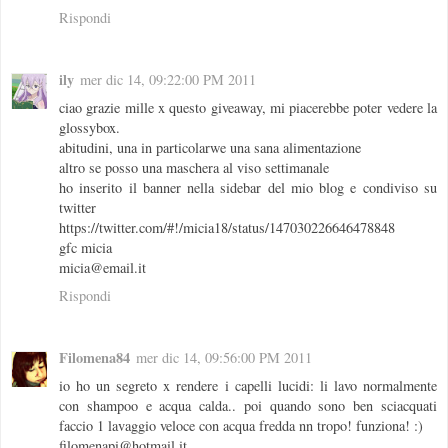
Rispondi
ily
mer dic 14, 09:22:00 PM 2011
ciao grazie mille x questo giveaway, mi piacerebbe poter vedere la
glossybox.
abitudini, una in particolarwe una sana alimentazione
altro se posso una maschera al viso settimanale
ho inserito il banner nella sidebar del mio blog e condiviso su
twitter
https://twitter.com/#!/micia18/status/147030226646478848
gfc micia
micia@email.it
Rispondi
Filomena84
mer dic 14, 09:56:00 PM 2011
io ho un segreto x rendere i capelli lucidi: li lavo normalmente
con shampoo e acqua calda.. poi quando sono ben sciacquati
faccio 1 lavaggio veloce con acqua fredda nn tropo! funziona! :)
filomenapi@hotmail.it