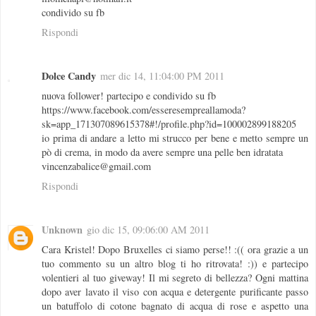
condivido su fb
Rispondi
Dolce Candy
mer dic 14, 11:04:00 PM 2011
nuova follower! partecipo e condivido su fb
https://www.facebook.com/esseresempreallamoda?
sk=app_171307089615378#!/profile.php?id=100002899188205
io prima di andare a letto mi strucco per bene e metto sempre un
pò di crema, in modo da avere sempre una pelle ben idratata
vincenzabalice@gmail.com
Rispondi
Unknown
gio dic 15, 09:06:00 AM 2011
Cara Kristel! Dopo Bruxelles ci siamo perse!! :(( ora grazie a un
tuo commento su un altro blog ti ho ritrovata! :)) e partecipo
volentieri al tuo giveway! Il mi segreto di bellezza? Ogni mattina
dopo aver lavato il viso con acqua e detergente purificante passo
un batuffolo di cotone bagnato di acqua di rose e aspetto una