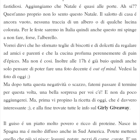
fastidiosi. Aggiungiamo che Natale é quasi alle porte. Ah si??
Quest'anno proprio non lo sento questo Natale. Il salotto di casa é
ancora vuoto, nessuna traccia di un albero o di qualche lucina
colorata. Per le feste saremo in Italia quindi anche questo mi spinge
a non fare, forse, l'alberello.
Vorrei dirvi che ho sfornato teglie di biscotti e di dolcetti da regalare
ad amici e parenti e che la cucina profuma perennemente di pain
d'épices. Ma non é cosi. Inoltre alle 17h é già buio quindi anche
solo pensare di poter fare una foto decente é
out of mind.
Vedesi la
foto di oggi ;)
Ma dopo tutta questa negatività o scazzo, fatemi passare il termine
per questa volta, una bella sorpresa per voi c'é! E non da poco
aggiungerei. Ma, prima vi propino la ricetta di oggi, che é davvero
Girly
Giveaway
interessante ;), e alla fine trovate tutte le info sul
.
Il guiso é un piatto molto povero e ricco di proteine. Nasce in
Spagna ma é molto diffuso anche in Sud America. Potete metterci
quello che più vi piace: legumi, patate, pezzi di carne, carote. E' un