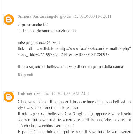
Simona Santarcangelo
gio dic 15, 03:39:00 PM 2011
ci provo anche io!
su fb e su gfc sono simo zimunita
missprugnasecca@live.it
link di condivisione:http://www.facebook.com/permalink.php?
story_fbid=277199782332441&id=100003041280928
il mio segreto di bellezza? un velo di crema prima della nanna!
Rispondi
Unknown
ven dic 16, 08:16:00 AM 2011
Ciao, sono felice di conoscerti in occasione di questo bellissimo
giveaway, ore sono tua lettrice fissa.
Il mio segreto di bellezza? Con 3 figli sul groppone è solo: lascia
scorrere tutto sopra di te senza stressarti troppo, 'che lo stress è
ciò che fa invecchiare veramente!
E poi, più materialmente, pulire bene il viso tutte le sere, senza