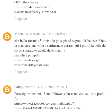
GFC: floryfrancy
FB: Florinda Fraccalvieri
e-mail: floryfrancy@inwind.it
Rispondi
Marialice
mer dic 14, 01:17:00 PM 2011
che bella ricetta <3 e viva le glossybox! segreto di bellezza? fare
la manicure una volta a settimana e curare tutti i giorni la pelle del
corpo sopratutto quella delle mani :)
marialice pompilii
rosaspina86 su gfc
rosaspina86@gmail.com
Rispondi
Giusy
mer dic 14, 01:23:00 PM 2011
Partecipo volentieri! Sono follower e ho condiviso sul mio profilo
fb:
https://www.facebook.com/permalink.php?
story_fbid=125179537597971&id=1105518558