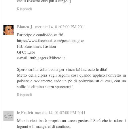
che il rossetto duri più a lungo ;)
Rispondi
Bianca J.
mer dic 14, 01:02:00 PM 2011
Partecipo e condivido su fb!
https://www.facebook.com/penelope.give
FB: Sunshine's Fashion
GFC: Lebi
e-mail: ruth_jagers@libero.it
Spero sarà la volta buona per vincerla! Incrocio le dita!
Metto della cipria sugli zigomi così quando applico l'omretto in
polvere e ovviamente cade un pò di polverina su di essi, con un
soffio la elimino senza sporcarmi!
Rispondi
le Frufrù
mer dic 14, 01:07:00 PM 2011
Ma sta ricettina è proprio un sacco gustosa! Sarà che io adoro i
legumi e li mangerei di continuo.