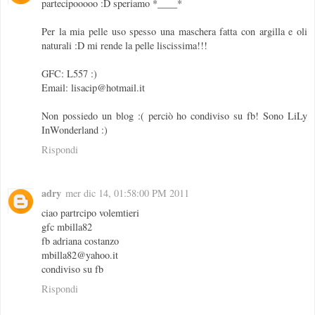
partecipooooo :D speriamo *____*
Per la mia pelle uso spesso una maschera fatta con argilla e oli
naturali :D mi rende la pelle liscissima!!!
GFC: L557 :)
Email: lisacip@hotmail.it
Non possiedo un blog :( perciò ho condiviso su fb! Sono LiLy
InWonderland :)
Rispondi
adry
mer dic 14, 01:58:00 PM 2011
ciao partrcipo volemtieri
gfc mbilla82
fb adriana costanzo
mbilla82@yahoo.it
condiviso su fb
Rispondi