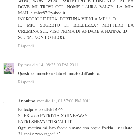
WOW, WOW, WOW...PARTECIPO E CONDIVIDO SU FB
DOVE MI TROVI COL NOME LAURA VALZY, LA MIA
MAIL è valzy87@yahoo.it
INCROCIO LE DITA! FORTUNA VIENI A ME!!! :D
IL MIO SEGRETO DI BELLEZZA? METTERE LA
CREMINA SUL VISO PRIMA DI ANDARE A NANNA. :D
SCUSA, NON HO BLOG.
Rispondi
ily
mer dic 14, 08:23:00 PM 2011
Questo commento è stato eliminato dall'autore.
Rispondi
Anonimo
mer dic 14, 08:57:00 PM 2011
Partecipo e condivido! ^^
Su FB sono PATRIZIA X GIVEAWAY
PATRI.SHEVA@TISCALI.IT
Ogni mattina mi lavo faccia e mano con acqua fredda... risultato:
31 anni e zero rughe! ^^