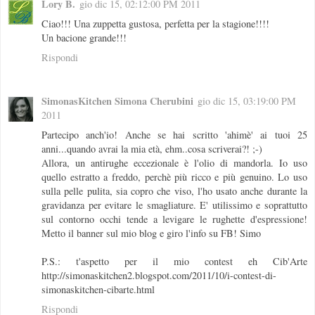
Lory B.
gio dic 15, 02:12:00 PM 2011
Ciao!!! Una zuppetta gustosa, perfetta per la stagione!!!!
Un bacione grande!!!
Rispondi
SimonasKitchen Simona Cherubini
gio dic 15, 03:19:00 PM
2011
Partecipo anch'io! Anche se hai scritto 'ahimè' ai tuoi 25
anni...quando avrai la mia età, ehm..cosa scriverai?! ;-)
Allora, un antirughe eccezionale è l'olio di mandorla. Io uso
quello estratto a freddo, perchè più ricco e più genuino. Lo uso
sulla pelle pulita, sia copro che viso, l'ho usato anche durante la
gravidanza per evitare le smagliature. E' utilissimo e soprattutto
sul contorno occhi tende a levigare le rughette d'espressione!
Metto il banner sul mio blog e giro l'info su FB! Simo
P.S.: t'aspetto per il mio contest eh Cib'Arte
http://simonaskitchen2.blogspot.com/2011/10/i-contest-di-
simonaskitchen-cibarte.html
Rispondi