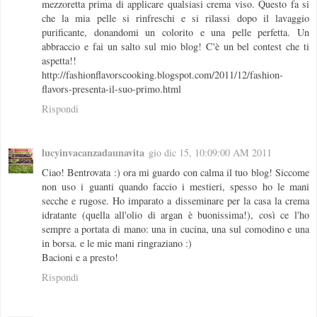
mezzoretta prima di applicare qualsiasi crema viso. Questo fa si
che la mia pelle si rinfreschi e si rilassi dopo il lavaggio
purificante, donandomi un colorito e una pelle perfetta. Un
abbraccio e fai un salto sul mio blog! C'è un bel contest che ti
aspetta!!
http://fashionflavorscooking.blogspot.com/2011/12/fashion-
flavors-presenta-il-suo-primo.html
Rispondi
lucyinvacanzadaunavita
gio dic 15, 10:09:00 AM 2011
Ciao! Bentrovata :) ora mi guardo con calma il tuo blog! Siccome
non uso i guanti quando faccio i mestieri, spesso ho le mani
secche e rugose. Ho imparato a disseminare per la casa la crema
idratante (quella all'olio di argan è buonissima!), così ce l'ho
sempre a portata di mano: una in cucina, una sul comodino e una
in borsa. e le mie mani ringraziano :)
Bacioni e a presto!
Rispondi