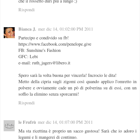
che il rossetto duri più a lungo ;)
Rispondi
Bianca J.
mer dic 14, 01:02:00 PM 2011
Partecipo e condivido su fb!
https://www.facebook.com/penelope.give
FB: Sunshine's Fashion
GFC: Lebi
e-mail: ruth_jagers@libero.it
Spero sarà la volta buona per vincerla! Incrocio le dita!
Metto della cipria sugli zigomi così quando applico l'omretto in
polvere e ovviamente cade un pò di polverina su di essi, con un
soffio la elimino senza sporcarmi!
Rispondi
le Frufrù
mer dic 14, 01:07:00 PM 2011
Ma sta ricettina è proprio un sacco gustosa! Sarà che io adoro i
legumi e li mangerei di continuo.