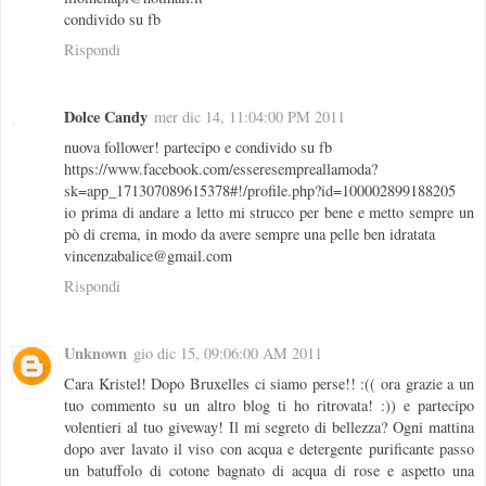
condivido su fb
Rispondi
Dolce Candy
mer dic 14, 11:04:00 PM 2011
nuova follower! partecipo e condivido su fb
https://www.facebook.com/esseresempreallamoda?
sk=app_171307089615378#!/profile.php?id=100002899188205
io prima di andare a letto mi strucco per bene e metto sempre un
pò di crema, in modo da avere sempre una pelle ben idratata
vincenzabalice@gmail.com
Rispondi
Unknown
gio dic 15, 09:06:00 AM 2011
Cara Kristel! Dopo Bruxelles ci siamo perse!! :(( ora grazie a un
tuo commento su un altro blog ti ho ritrovata! :)) e partecipo
volentieri al tuo giveway! Il mi segreto di bellezza? Ogni mattina
dopo aver lavato il viso con acqua e detergente purificante passo
un batuffolo di cotone bagnato di acqua di rose e aspetto una