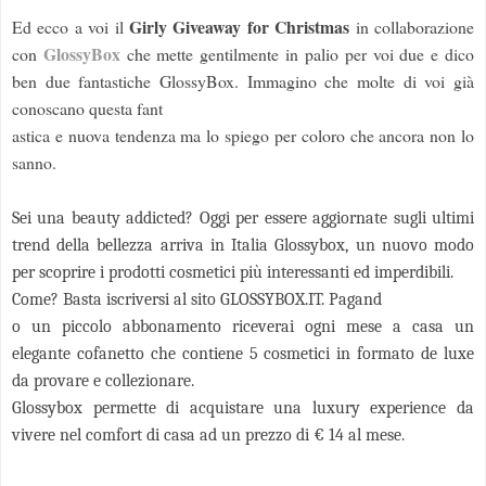
Girly Giveaway for Christmas
Ed ecco a voi il
in collaborazione
GlossyBox
con
che
mette gentilmente in palio per voi due e dico
ben due fantastiche GlossyBox. Immagino che molte di voi già
conoscano questa fant
astica e nuova tendenza ma lo spiego per coloro che ancora non lo
sanno.
Sei una beauty addicted? Oggi per essere aggiornate sugli ultimi
trend della bellezza arriva in Italia Glossybox, un nuovo modo
per scoprire i prodotti cosmetici più interessanti ed im
perdibili.
Come? Basta iscriversi al sito GLOSSYBOX.IT. Pagand
o un piccolo abbonamento riceverai ogni mese a casa un
elegante cofanetto che contiene 5 cosmetici in formato de luxe
da provare e collezionare.
Glossybox permette di acquistare una luxury experience da
vivere nel comfort di casa ad un prezzo di € 14 al mese.