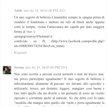
Adele
mer dic 14, 04:01:00 PM 2011
Un mio segreto di bellezza è inumidire sempre la spugna prima di
stendere il fondotinta e mettere un velo di blush anche appena
sotto le tempie, vicino l'attaccatura dei capelli per dare maggior
forma al viso :)
spongegiveaway@hotmail.it
condivido su fb (http://www.facebook.com/profile.php?
id=100003001742543&ref=tn_tnmn)
Rispondi
Serena
mer dic 14, 04:05:00 PM 2011
Non sono iscritta a nessun social network e non mi trucco mai,
ma posso partecipare ugualmente? Il mio segreto di bellezza è
infischiarmene altamente di passare ore davanti allo specchio e
utilizzarle, invece, per dormire, leggere, mangiare cose buone e
fare tutto quello che mi diverte e mi permette di avere un visetto
riposato e sorridente anche al naturale. So che detta così fa tanto
"modella che mangia tutto quello che vuole e porta ugualmente la