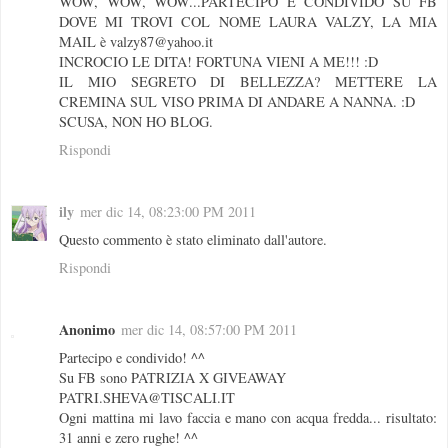
WOW, WOW, WOW...PARTECIPO E CONDIVIDO SU FB
DOVE MI TROVI COL NOME LAURA VALZY, LA MIA
MAIL è valzy87@yahoo.it
INCROCIO LE DITA! FORTUNA VIENI A ME!!! :D
IL MIO SEGRETO DI BELLEZZA? METTERE LA
CREMINA SUL VISO PRIMA DI ANDARE A NANNA. :D
SCUSA, NON HO BLOG.
Rispondi
ily
mer dic 14, 08:23:00 PM 2011
Questo commento è stato eliminato dall'autore.
Rispondi
Anonimo
mer dic 14, 08:57:00 PM 2011
Partecipo e condivido! ^^
Su FB sono PATRIZIA X GIVEAWAY
PATRI.SHEVA@TISCALI.IT
Ogni mattina mi lavo faccia e mano con acqua fredda... risultato:
31 anni e zero rughe! ^^