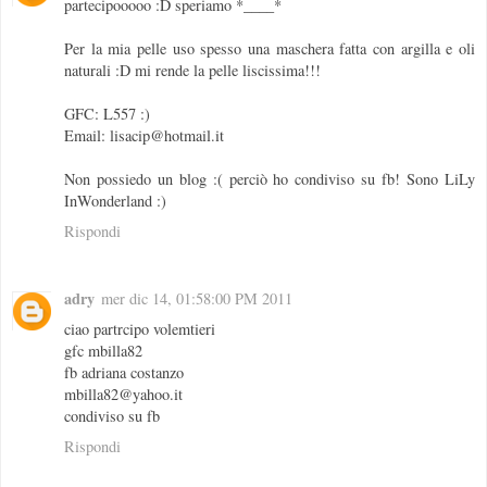
partecipooooo :D speriamo *____*
Per la mia pelle uso spesso una maschera fatta con argilla e oli
naturali :D mi rende la pelle liscissima!!!
GFC: L557 :)
Email: lisacip@hotmail.it
Non possiedo un blog :( perciò ho condiviso su fb! Sono LiLy
InWonderland :)
Rispondi
adry
mer dic 14, 01:58:00 PM 2011
ciao partrcipo volemtieri
gfc mbilla82
fb adriana costanzo
mbilla82@yahoo.it
condiviso su fb
Rispondi