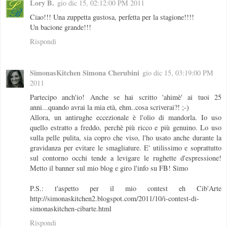
Lory B.
gio dic 15, 02:12:00 PM 2011
Ciao!!! Una zuppetta gustosa, perfetta per la stagione!!!!
Un bacione grande!!!
Rispondi
SimonasKitchen Simona Cherubini
gio dic 15, 03:19:00 PM
2011
Partecipo anch'io! Anche se hai scritto 'ahimè' ai tuoi 25
anni...quando avrai la mia età, ehm..cosa scriverai?! ;-)
Allora, un antirughe eccezionale è l'olio di mandorla. Io uso
quello estratto a freddo, perchè più ricco e più genuino. Lo uso
sulla pelle pulita, sia copro che viso, l'ho usato anche durante la
gravidanza per evitare le smagliature. E' utilissimo e soprattutto
sul contorno occhi tende a levigare le rughette d'espressione!
Metto il banner sul mio blog e giro l'info su FB! Simo
P.S.: t'aspetto per il mio contest eh Cib'Arte
http://simonaskitchen2.blogspot.com/2011/10/i-contest-di-
simonaskitchen-cibarte.html
Rispondi