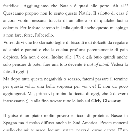
fastidiosi. Aggiungiamo che Natale é quasi alle porte. Ah si??
Quest'anno proprio non lo sento questo Natale. Il salotto di casa é
ancora vuoto, nessuna traccia di un albero o di qualche lucina
colorata. Per le feste saremo in Italia quindi anche questo mi spinge
a non fare, forse, l'alberello.
Vorrei dirvi che ho sfornato teglie di biscotti e di dolcetti da regalare
ad amici e parenti e che la cucina profuma perennemente di pain
d'épices. Ma non é cosi. Inoltre alle 17h é già buio quindi anche
solo pensare di poter fare una foto decente é
out of mind.
Vedesi la
foto di oggi ;)
Ma dopo tutta questa negatività o scazzo, fatemi passare il termine
per questa volta, una bella sorpresa per voi c'é! E non da poco
aggiungerei. Ma, prima vi propino la ricetta di oggi, che é davvero
Girly
Giveaway
interessante ;), e alla fine trovate tutte le info sul
.
Il guiso é un piatto molto povero e ricco di proteine. Nasce in
Spagna ma é molto diffuso anche in Sud America. Potete metterci
quello che più vi piace: legumi, patate, pezzi di carne, carote. E' un