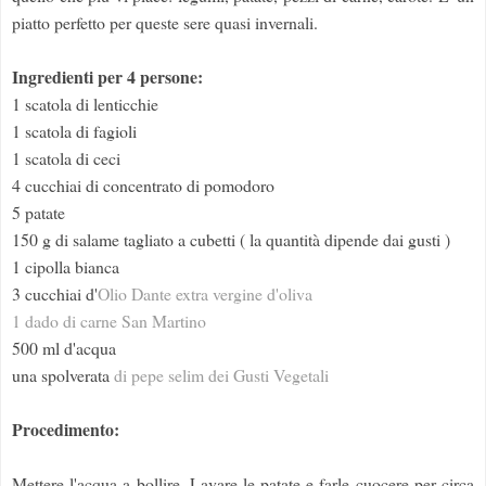
piatto perfetto per queste sere quasi invernali.
Ingredienti per 4 persone:
1 scatola di lenticchie
1 scatola di fagioli
1 scatola di ceci
4 cucchiai di concentrato di pomodoro
5 patate
150 g di salame tagliato a cubetti ( la quantità dipende dai gusti )
1 cipolla bianca
3 cucchiai d'
Olio Dante extra vergine d'oliva
1 dado di carne San Martino
500 ml d'acqua
una spolverata
di pepe selim dei Gusti Vegetali
Procedimento:
Mettere l'acqua a bollire. Lavare le patate e farle cuocere per circa