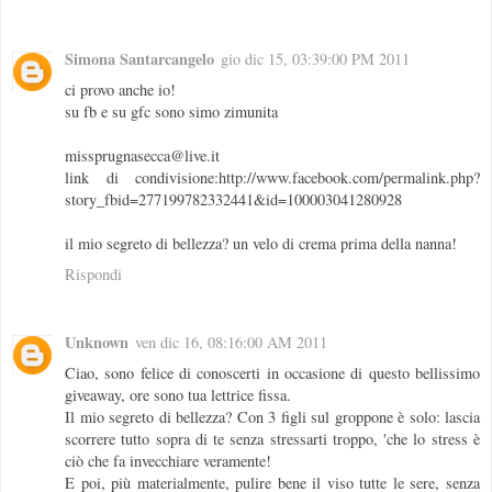
Simona Santarcangelo
gio dic 15, 03:39:00 PM 2011
ci provo anche io!
su fb e su gfc sono simo zimunita
missprugnasecca@live.it
link di condivisione:http://www.facebook.com/permalink.php?
story_fbid=277199782332441&id=100003041280928
il mio segreto di bellezza? un velo di crema prima della nanna!
Rispondi
Unknown
ven dic 16, 08:16:00 AM 2011
Ciao, sono felice di conoscerti in occasione di questo bellissimo
giveaway, ore sono tua lettrice fissa.
Il mio segreto di bellezza? Con 3 figli sul groppone è solo: lascia
scorrere tutto sopra di te senza stressarti troppo, 'che lo stress è
ciò che fa invecchiare veramente!
E poi, più materialmente, pulire bene il viso tutte le sere, senza