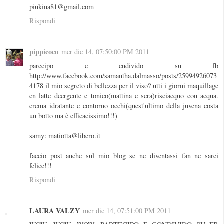
piukina81@gmail.com
Rispondi
pippicoco
mer dic 14, 07:50:00 PM 2011
parecipo e cndivido su fb
http://www.facebook.com/samantha.dalmasso/posts/25994926073
4178 il mio segreto di bellezza per il viso? utti i giorni maquillage
cn latte deergente e tonico(mattina e sera)risciacquo con acqua.
crema idratante e contorno occhi(quest'ultimo della juvena costa
un botto ma è efficacissimo!!!)
samy: matiotta@libero.it
faccio post anche sul mio blog se ne diventassi fan ne sarei
felice!!!
Rispondi
LAURA VALZY
mer dic 14, 07:51:00 PM 2011