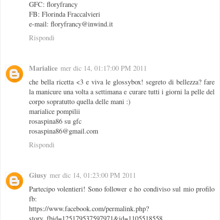
GFC: floryfrancy
FB: Florinda Fraccalvieri
e-mail: floryfrancy@inwind.it
Rispondi
Marialice
mer dic 14, 01:17:00 PM 2011
che bella ricetta <3 e viva le glossybox! segreto di bellezza? fare
la manicure una volta a settimana e curare tutti i giorni la pelle del
corpo sopratutto quella delle mani :)
marialice pompilii
rosaspina86 su gfc
rosaspina86@gmail.com
Rispondi
Giusy
mer dic 14, 01:23:00 PM 2011
Partecipo volentieri! Sono follower e ho condiviso sul mio profilo
fb:
https://www.facebook.com/permalink.php?
story_fbid=125179537597971&id=1105518558