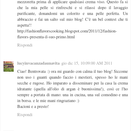
mezzoretta prima di applicare qualsiasi crema viso. Questo fa si
che la mia pelle si rinfreschi e si rilassi dopo il lavaggio
purificante, donandomi un colorito e una pelle perfetta. Un
abbraccio e fai un salto sul mio blog! C'è un bel contest che ti
aspetta!!
http://fashionflavorscooking.blogspot.com/2011/12/fashion-
flavors-presenta-il-suo-primo.html
Rispondi
lucyinvacanzadaunavita
gio dic 15, 10:09:00 AM 2011
Ciao! Bentrovata :) ora mi guardo con calma il tuo blog! Siccome
non uso i guanti quando faccio i mestieri, spesso ho le mani
secche e rugose. Ho imparato a disseminare per la casa la crema
idratante (quella all'olio di argan è buonissima!), così ce l'ho
sempre a portata di mano: una in cucina, una sul comodino e una
in borsa. e le mie mani ringraziano :)
Bacioni e a presto!
Rispondi