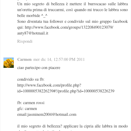
Un mio segreto di bellezza è mettere il burrocacao sulle labbra
un'oretta prima di truccarmi, così quando mi trucco le labbra sono
belle morbide ^_^
Sono diventata tua follower e condivido sul mio gruppo facebook
qui: http://www.facebook.com/groups/132208490123079/
auty87@hotmail.it
Rispondi
Carmen
mer dic 14, 12:57:00 PM 2011
ciao partecipo con piacere
condivido su fb:
http://www.facebook.com/profile.php?
id=100000538226239#!/profile.php?id=100000538226239
fb: carmen rossi
gfc: carmen
email:jasminem2004@hotmail.com
il mio segreto di bellezza? applicare la cipria alle labbra in modo