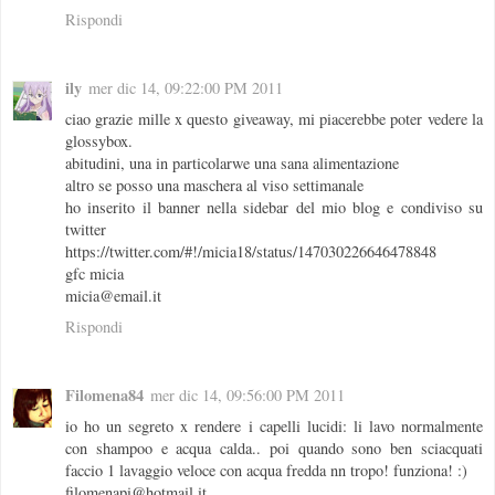
Rispondi
ily
mer dic 14, 09:22:00 PM 2011
ciao grazie mille x questo giveaway, mi piacerebbe poter vedere la
glossybox.
abitudini, una in particolarwe una sana alimentazione
altro se posso una maschera al viso settimanale
ho inserito il banner nella sidebar del mio blog e condiviso su
twitter
https://twitter.com/#!/micia18/status/147030226646478848
gfc micia
micia@email.it
Rispondi
Filomena84
mer dic 14, 09:56:00 PM 2011
io ho un segreto x rendere i capelli lucidi: li lavo normalmente
con shampoo e acqua calda.. poi quando sono ben sciacquati
faccio 1 lavaggio veloce con acqua fredda nn tropo! funziona! :)
filomenapi@hotmail.it