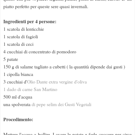
piatto perfetto per queste sere quasi invernali.
Ingredienti per 4 persone:
1 scatola di lenticchie
1 scatola di fagioli
1 scatola di ceci
4 cucchiai di concentrato di pomodoro
5 patate
150 g di salame tagliato a cubetti ( la quantità dipende dai gusti )
1 cipolla bianca
3 cucchiai d'
Olio Dante extra vergine d'oliva
1 dado di carne San Martino
500 ml d'acqua
una spolverata
di pepe selim dei Gusti Vegetali
Procedimento:
Mettere l'acqua a bollire. Lavare le patate e farle cuocere per circa