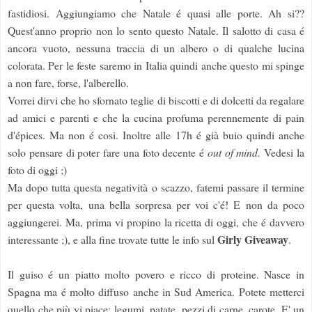
fastidiosi. Aggiungiamo che Natale é quasi alle porte. Ah si??
Quest'anno proprio non lo sento questo Natale. Il salotto di casa é
ancora vuoto, nessuna traccia di un albero o di qualche lucina
colorata. Per le feste saremo in Italia quindi anche questo mi spinge
a non fare, forse, l'alberello.
Vorrei dirvi che ho sfornato teglie di biscotti e di dolcetti da regalare
ad amici e parenti e che la cucina profuma perennemente di pain
d'épices. Ma non é cosi. Inoltre alle 17h é già buio quindi anche
solo pensare di poter fare una foto decente é
out of mind.
Vedesi la
foto di oggi ;)
Ma dopo tutta questa negatività o scazzo, fatemi passare il termine
per questa volta, una bella sorpresa per voi c'é! E non da poco
aggiungerei. Ma, prima vi propino la ricetta di oggi, che é davvero
Girly
Giveaway
interessante ;), e alla fine trovate tutte le info sul
.
Il guiso é un piatto molto povero e ricco di proteine. Nasce in
Spagna ma é molto diffuso anche in Sud America. Potete metterci
quello che più vi piace: legumi, patate, pezzi di carne, carote. E' un