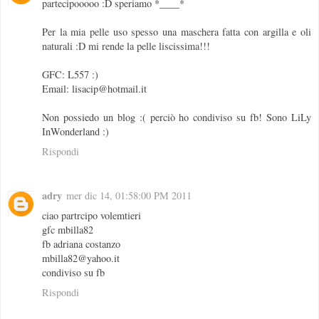
partecipooooo :D speriamo *____*
Per la mia pelle uso spesso una maschera fatta con argilla e oli
naturali :D mi rende la pelle liscissima!!!
GFC: L557 :)
Email: lisacip@hotmail.it
Non possiedo un blog :( perciò ho condiviso su fb! Sono LiLy
InWonderland :)
Rispondi
adry
mer dic 14, 01:58:00 PM 2011
ciao partrcipo volemtieri
gfc mbilla82
fb adriana costanzo
mbilla82@yahoo.it
condiviso su fb
Rispondi