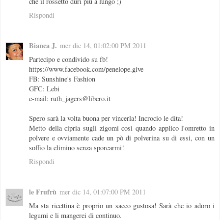
che il rossetto duri più a lungo ;)
Rispondi
Bianca J.
mer dic 14, 01:02:00 PM 2011
Partecipo e condivido su fb!
https://www.facebook.com/penelope.give
FB: Sunshine's Fashion
GFC: Lebi
e-mail: ruth_jagers@libero.it
Spero sarà la volta buona per vincerla! Incrocio le dita!
Metto della cipria sugli zigomi così quando applico l'omretto in
polvere e ovviamente cade un pò di polverina su di essi, con un
soffio la elimino senza sporcarmi!
Rispondi
le Frufrù
mer dic 14, 01:07:00 PM 2011
Ma sta ricettina è proprio un sacco gustosa! Sarà che io adoro i
legumi e li mangerei di continuo.