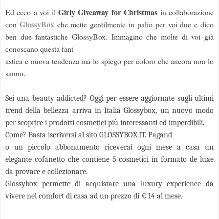
Girly Giveaway for Christmas
Ed ecco a voi il
in collaborazione
GlossyBox
con
che
mette gentilmente in palio per voi due e dico
ben due fantastiche GlossyBox. Immagino che molte di voi già
conoscano questa fant
astica e nuova tendenza ma lo spiego per coloro che ancora non lo
sanno.
Sei una beauty addicted? Oggi per essere aggiornate sugli ultimi
trend della bellezza arriva in Italia Glossybox, un nuovo modo
per scoprire i prodotti cosmetici più interessanti ed im
perdibili.
Come? Basta iscriversi al sito GLOSSYBOX.IT. Pagand
o un piccolo abbonamento riceverai ogni mese a casa un
elegante cofanetto che contiene 5 cosmetici in formato de luxe
da provare e collezionare.
Glossybox permette di acquistare una luxury experience da
vivere nel comfort di casa ad un prezzo di € 14 al mese.