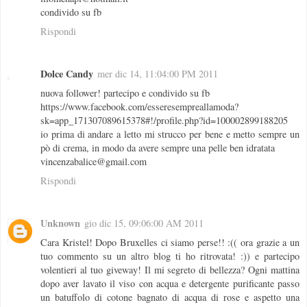
condivido su fb
Rispondi
Dolce Candy
mer dic 14, 11:04:00 PM 2011
nuova follower! partecipo e condivido su fb
https://www.facebook.com/esseresempreallamoda?
sk=app_171307089615378#!/profile.php?id=100002899188205
io prima di andare a letto mi strucco per bene e metto sempre un
pò di crema, in modo da avere sempre una pelle ben idratata
vincenzabalice@gmail.com
Rispondi
Unknown
gio dic 15, 09:06:00 AM 2011
Cara Kristel! Dopo Bruxelles ci siamo perse!! :(( ora grazie a un
tuo commento su un altro blog ti ho ritrovata! :)) e partecipo
volentieri al tuo giveway! Il mi segreto di bellezza? Ogni mattina
dopo aver lavato il viso con acqua e detergente purificante passo
un batuffolo di cotone bagnato di acqua di rose e aspetto una