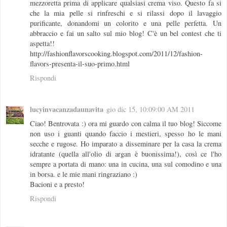
mezzoretta prima di applicare qualsiasi crema viso. Questo fa si
che la mia pelle si rinfreschi e si rilassi dopo il lavaggio
purificante, donandomi un colorito e una pelle perfetta. Un
abbraccio e fai un salto sul mio blog! C'è un bel contest che ti
aspetta!!
http://fashionflavorscooking.blogspot.com/2011/12/fashion-
flavors-presenta-il-suo-primo.html
Rispondi
lucyinvacanzadaunavita
gio dic 15, 10:09:00 AM 2011
Ciao! Bentrovata :) ora mi guardo con calma il tuo blog! Siccome
non uso i guanti quando faccio i mestieri, spesso ho le mani
secche e rugose. Ho imparato a disseminare per la casa la crema
idratante (quella all'olio di argan è buonissima!), così ce l'ho
sempre a portata di mano: una in cucina, una sul comodino e una
in borsa. e le mie mani ringraziano :)
Bacioni e a presto!
Rispondi