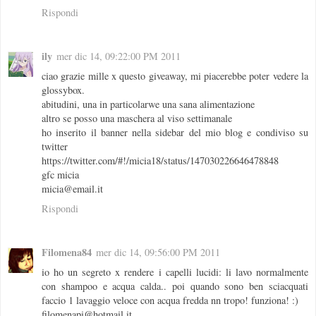
Rispondi
ily
mer dic 14, 09:22:00 PM 2011
ciao grazie mille x questo giveaway, mi piacerebbe poter vedere la
glossybox.
abitudini, una in particolarwe una sana alimentazione
altro se posso una maschera al viso settimanale
ho inserito il banner nella sidebar del mio blog e condiviso su
twitter
https://twitter.com/#!/micia18/status/147030226646478848
gfc micia
micia@email.it
Rispondi
Filomena84
mer dic 14, 09:56:00 PM 2011
io ho un segreto x rendere i capelli lucidi: li lavo normalmente
con shampoo e acqua calda.. poi quando sono ben sciacquati
faccio 1 lavaggio veloce con acqua fredda nn tropo! funziona! :)
filomenapi@hotmail.it