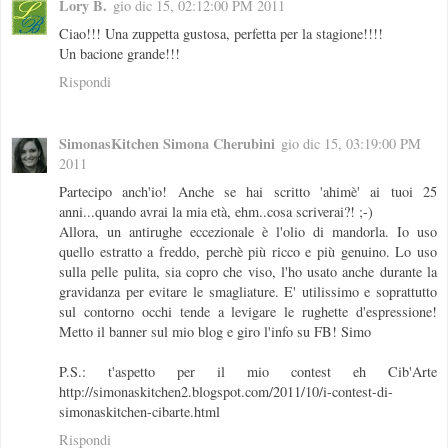
Lory B.
gio dic 15, 02:12:00 PM 2011
Ciao!!! Una zuppetta gustosa, perfetta per la stagione!!!!
Un bacione grande!!!
Rispondi
SimonasKitchen Simona Cherubini
gio dic 15, 03:19:00 PM
2011
Partecipo anch'io! Anche se hai scritto 'ahimè' ai tuoi 25
anni...quando avrai la mia età, ehm..cosa scriverai?! ;-)
Allora, un antirughe eccezionale è l'olio di mandorla. Io uso
quello estratto a freddo, perchè più ricco e più genuino. Lo uso
sulla pelle pulita, sia copro che viso, l'ho usato anche durante la
gravidanza per evitare le smagliature. E' utilissimo e soprattutto
sul contorno occhi tende a levigare le rughette d'espressione!
Metto il banner sul mio blog e giro l'info su FB! Simo
P.S.: t'aspetto per il mio contest eh Cib'Arte
http://simonaskitchen2.blogspot.com/2011/10/i-contest-di-
simonaskitchen-cibarte.html
Rispondi