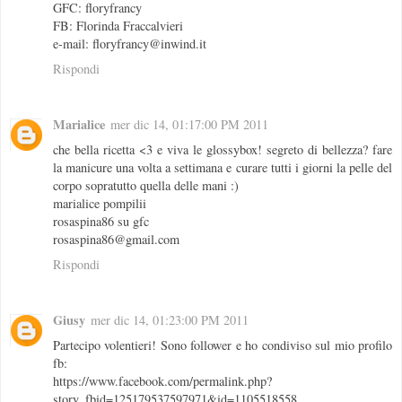
GFC: floryfrancy
FB: Florinda Fraccalvieri
e-mail: floryfrancy@inwind.it
Rispondi
Marialice
mer dic 14, 01:17:00 PM 2011
che bella ricetta <3 e viva le glossybox! segreto di bellezza? fare
la manicure una volta a settimana e curare tutti i giorni la pelle del
corpo sopratutto quella delle mani :)
marialice pompilii
rosaspina86 su gfc
rosaspina86@gmail.com
Rispondi
Giusy
mer dic 14, 01:23:00 PM 2011
Partecipo volentieri! Sono follower e ho condiviso sul mio profilo
fb:
https://www.facebook.com/permalink.php?
story_fbid=125179537597971&id=1105518558