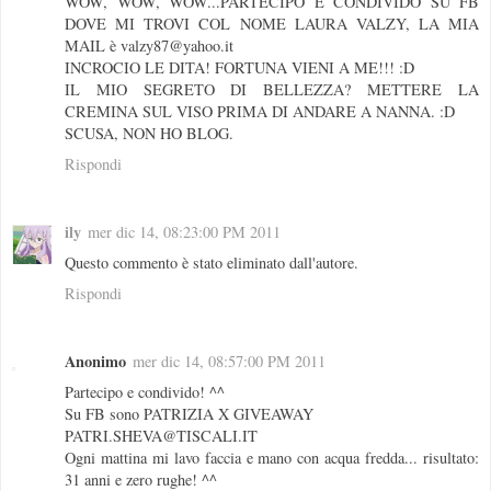
WOW, WOW, WOW...PARTECIPO E CONDIVIDO SU FB
DOVE MI TROVI COL NOME LAURA VALZY, LA MIA
MAIL è valzy87@yahoo.it
INCROCIO LE DITA! FORTUNA VIENI A ME!!! :D
IL MIO SEGRETO DI BELLEZZA? METTERE LA
CREMINA SUL VISO PRIMA DI ANDARE A NANNA. :D
SCUSA, NON HO BLOG.
Rispondi
ily
mer dic 14, 08:23:00 PM 2011
Questo commento è stato eliminato dall'autore.
Rispondi
Anonimo
mer dic 14, 08:57:00 PM 2011
Partecipo e condivido! ^^
Su FB sono PATRIZIA X GIVEAWAY
PATRI.SHEVA@TISCALI.IT
Ogni mattina mi lavo faccia e mano con acqua fredda... risultato:
31 anni e zero rughe! ^^