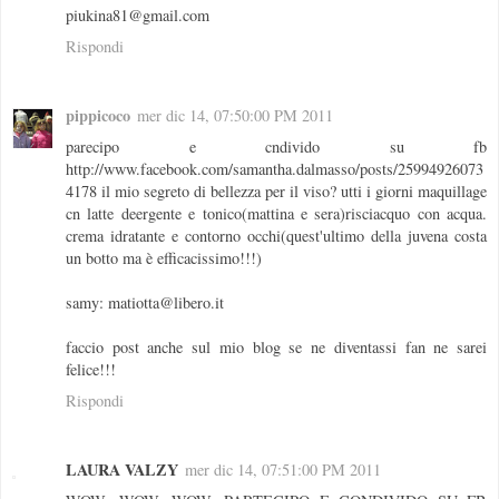
piukina81@gmail.com
Rispondi
pippicoco
mer dic 14, 07:50:00 PM 2011
parecipo e cndivido su fb
http://www.facebook.com/samantha.dalmasso/posts/25994926073
4178 il mio segreto di bellezza per il viso? utti i giorni maquillage
cn latte deergente e tonico(mattina e sera)risciacquo con acqua.
crema idratante e contorno occhi(quest'ultimo della juvena costa
un botto ma è efficacissimo!!!)
samy: matiotta@libero.it
faccio post anche sul mio blog se ne diventassi fan ne sarei
felice!!!
Rispondi
LAURA VALZY
mer dic 14, 07:51:00 PM 2011