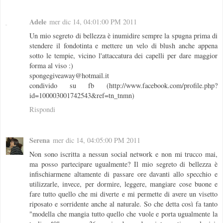
Adele
mer dic 14, 04:01:00 PM 2011
Un mio segreto di bellezza è inumidire sempre la spugna prima di
stendere il fondotinta e mettere un velo di blush anche appena
sotto le tempie, vicino l'attaccatura dei capelli per dare maggior
forma al viso :)
spongegiveaway@hotmail.it
condivido su fb (http://www.facebook.com/profile.php?
id=100003001742543&ref=tn_tnmn)
Rispondi
Serena
mer dic 14, 04:05:00 PM 2011
Non sono iscritta a nessun social network e non mi trucco mai,
ma posso partecipare ugualmente? Il mio segreto di bellezza è
infischiarmene altamente di passare ore davanti allo specchio e
utilizzarle, invece, per dormire, leggere, mangiare cose buone e
fare tutto quello che mi diverte e mi permette di avere un visetto
riposato e sorridente anche al naturale. So che detta così fa tanto
"modella che mangia tutto quello che vuole e porta ugualmente la