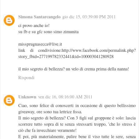
Simona Santarcangelo
gio dic 15, 03:39:00 PM 2011
ci provo anche io!
su fb e su gfc sono simo zimunita
missprugnasecca@live.it
link di condivisione:http://www.facebook.com/permalink.php?
story_fbid=277199782332441&id=100003041280928
il mio segreto di bellezza? un velo di crema prima della nanna!
Rispondi
Unknown
ven dic 16, 08:16:00 AM 2011
Ciao, sono felice di conoscerti in occasione di questo bellissimo
giveaway, ore sono tua lettrice fissa.
Il mio segreto di bellezza? Con 3 figli sul groppone è solo: lascia
scorrere tutto sopra di te senza stressarti troppo, 'che lo stress è
ciò che fa invecchiare veramente!
E poi, più materialmente, pulire bene il viso tutte le sere, senza