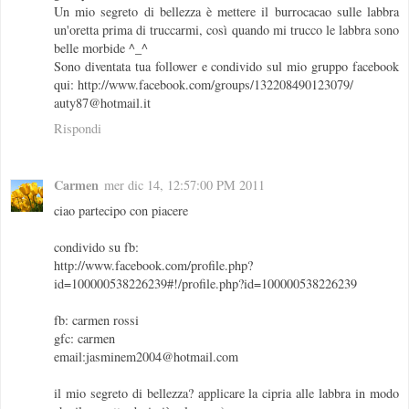
Un mio segreto di bellezza è mettere il burrocacao sulle labbra
un'oretta prima di truccarmi, così quando mi trucco le labbra sono
belle morbide ^_^
Sono diventata tua follower e condivido sul mio gruppo facebook
qui: http://www.facebook.com/groups/132208490123079/
auty87@hotmail.it
Rispondi
Carmen
mer dic 14, 12:57:00 PM 2011
ciao partecipo con piacere
condivido su fb:
http://www.facebook.com/profile.php?
id=100000538226239#!/profile.php?id=100000538226239
fb: carmen rossi
gfc: carmen
email:jasminem2004@hotmail.com
il mio segreto di bellezza? applicare la cipria alle labbra in modo