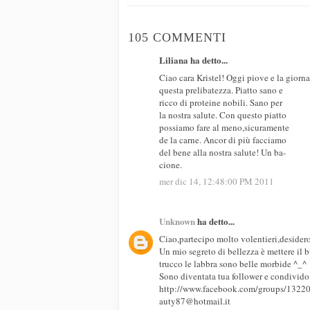
105 COMMENTI
Liliana ha detto...
Ciao cara Kristel! Oggi piove e la giorna
questa prelibatezza. Piatto sano e
ricco di proteine nobili. Sano per
la nostra salute. Con questo piatto
possiamo fare al meno,sicuramente
de la carne. Ancor di più facciamo
del bene alla nostra salute! Un ba-
cione.
mer dic 14, 12:48:00 PM 2011
Unknown
ha detto...
Ciao,partecipo molto volentieri,desider
Un mio segreto di bellezza è mettere il 
trucco le labbra sono belle morbide ^_^
Sono diventata tua follower e condivido
http://www.facebook.com/groups/132
auty87@hotmail.it