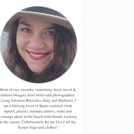
Mom of one, twenthy something, food, travel &
fashion blogger, food writer and photographer.
Living between Bruxelles, Italy and Mallorca. I
am a lifelong lover of Spritz cocktail (with
Aperol, please), summer, tattoos, sushi and
evenings spent at the beach with friends looking
at the sunset. Unfortunately for me I love all the
luxury bags and clothes!