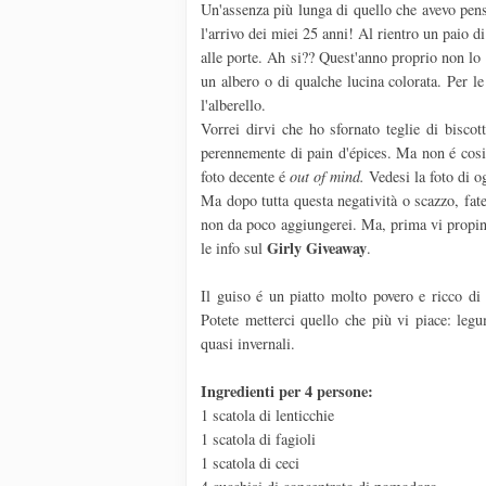
Un'assenza più lunga di quello che avevo pen
l'arrivo dei miei 25 anni! Al rientro un paio d
alle porte. Ah si?? Quest'anno proprio non lo 
un albero o di qualche lucina colorata. Per le
l'alberello.
Vorrei dirvi che ho sfornato teglie di biscot
perennemente di pain d'épices. Ma non é cosi.
foto decente é
out of mind.
Vedesi la foto di og
Ma dopo tutta questa negatività o scazzo, fate
non da poco aggiungerei. Ma, prima vi propino l
Girly
Giveaway
le info sul
.
Il guiso é un piatto molto povero e ricco d
Potete metterci quello che più vi piace: legum
quasi invernali.
Ingredienti per 4 persone:
1 scatola di lenticchie
1 scatola di fagioli
1 scatola di ceci