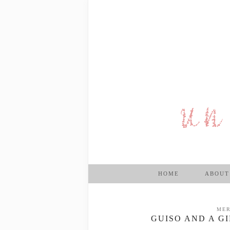
HOME
ABOUT
MER
GUISO AND A G