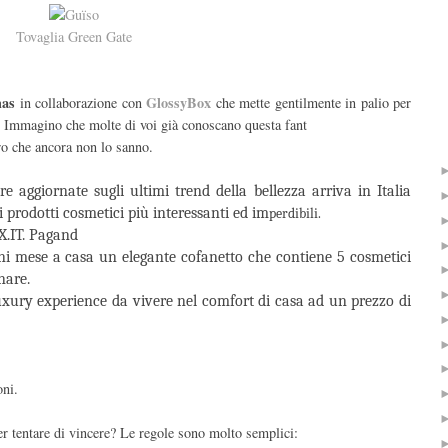
Tovaglia Green Gate
mas
GlossyBox
in collaborazione con
che
mette gentilmente in palio per
. Immagino che molte di voi già conoscano questa fant
ro che ancora non lo sanno.
e aggiornate sugli ultimi trend della bellezza arriva in Italia
prodotti cosmetici più interessanti ed im
perdibili.
X.IT. Pagand
i mese a casa un elegante cofanetto che contiene 5 cosmetici
nare.
xury experience da vivere nel comfort di casa ad un prezzo di
oni.
r tentare di vincere? Le regole sono molto semplici: