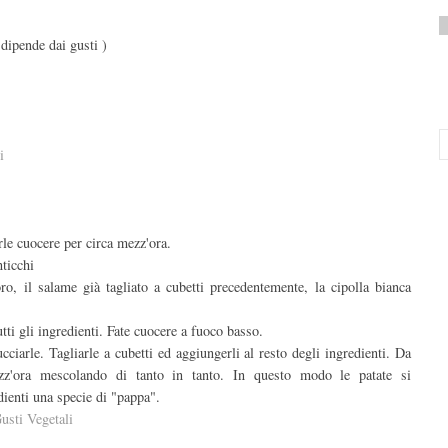
 dipende dai gusti )
i
arle cuocere per circa mezz'ora.
nticchi
oro, il salame già tagliato a cubetti precedentemente, la cipolla bianca
i gli ingredienti. Fate cuocere a fuoco basso.
cciarle. Tagliarle a cubetti ed aggiungerli al resto degli ingredienti. Da
z'ora mescolando di tanto in tanto. In questo modo le patate si
dienti una specie di "pappa".
usti Vegetali