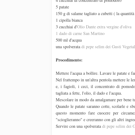
4 cucchiai di concentrato di pomodoro
5 patate
150 g di salame tagliato a cubetti ( la quantità
1 cipolla bianca
3 cucchiai d'
Olio Dante extra vergine d'oliva
1 dado di carne San Martino
500 ml d'acqua
una spolverata
di pepe selim dei Gusti Vegetal
Procedimento:
Mettere l'acqua a bollire. Lavare le patate e f
Nel frattempo in un'altra pentola mettere le le
e, i fagioli, i ceci, il concentrato di pomod
tagliata a fette, l'olio, il dado e l'acqua.
Mescolare in modo da amalgamare per bene tutt
Quando le patate saranno cotte, scolarle e sbu
questo momento fare cuocere per circamez
"scioglieranno" e creeranno con gli altri ingre
Servire con una spolverata
di pepe selim dei G