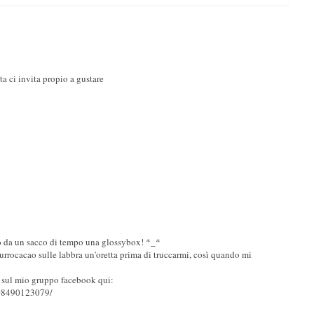
ta ci invita propio a gustare
o da un sacco di tempo una glossybox! *_*
burrocacao sulle labbra un'oretta prima di truccarmi, così quando mi
 sul mio gruppo facebook qui:
208490123079/