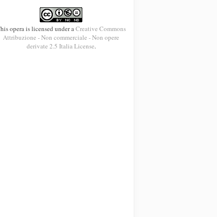
his opera is licensed under a
Creative Commons
Attribuzione - Non commerciale - Non opere
derivate 2.5 Italia License
.