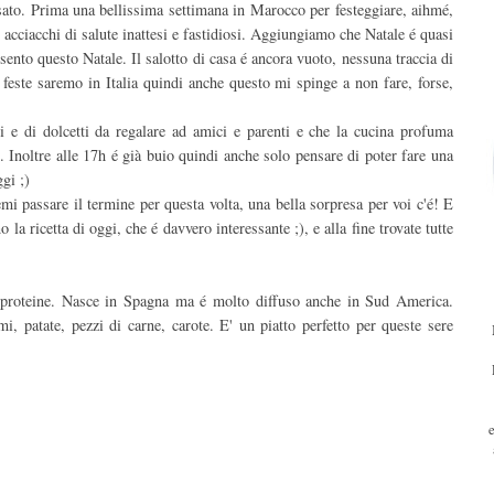
sato. Prima una bellissima settimana in Marocco per festeggiare, aihmé,
i acciacchi di salute inattesi e fastidiosi. Aggiungiamo che Natale é quasi
sento questo Natale. Il salotto di casa é ancora vuoto, nessuna traccia di
 feste saremo in Italia quindi anche questo mi spinge a non fare, forse,
ti e di dolcetti da regalare ad amici e parenti e che la cucina profuma
 Inoltre alle 17h é già buio quindi anche solo pensare di poter fare una
gi ;)
mi passare il termine per questa volta, una bella sorpresa per voi c'é! E
a ricetta di oggi, che é davvero interessante ;), e alla fine trovate tutte
i proteine. Nasce in Spagna ma é molto diffuso anche in Sud America.
i, patate, pezzi di carne, carote. E' un piatto perfetto per queste sere