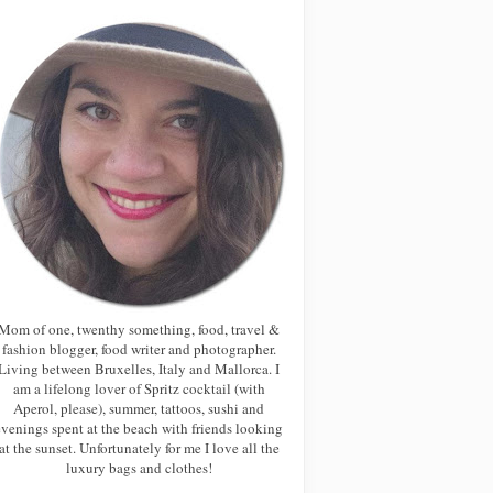
Mom of one, twenthy something, food, travel &
fashion blogger, food writer and photographer.
Living between Bruxelles, Italy and Mallorca. I
am a lifelong lover of Spritz cocktail (with
Aperol, please), summer, tattoos, sushi and
evenings spent at the beach with friends looking
at the sunset. Unfortunately for me I love all the
luxury bags and clothes!