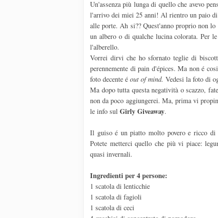
Un'assenza più lunga di quello che avevo pen
l'arrivo dei miei 25 anni! Al rientro un paio d
alle porte. Ah si?? Quest'anno proprio non lo 
un albero o di qualche lucina colorata. Per le
l'alberello.
Vorrei dirvi che ho sfornato teglie di biscot
perennemente di pain d'épices. Ma non é cosi.
foto decente é
out of mind.
Vedesi la foto di og
Ma dopo tutta questa negatività o scazzo, fate
non da poco aggiungerei. Ma, prima vi propino l
Girly
Giveaway
le info sul
.
Il guiso é un piatto molto povero e ricco d
Potete metterci quello che più vi piace: legum
quasi invernali.
Ingredienti per 4 persone:
1 scatola di lenticchie
1 scatola di fagioli
1 scatola di ceci