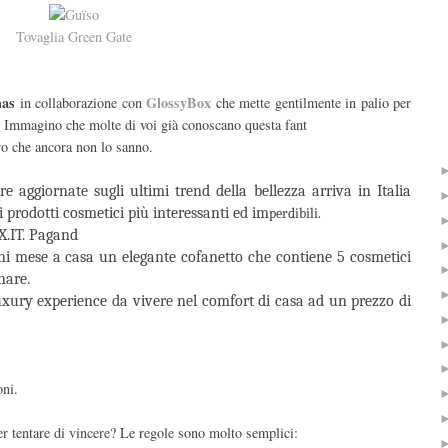
Tovaglia Green Gate
mas
GlossyBox
in collaborazione con
che
mette gentilmente in palio per
. Immagino che molte di voi già conoscano questa fant
ro che ancora non lo sanno.
e aggiornate sugli ultimi trend della bellezza arriva in Italia
prodotti cosmetici più interessanti ed im
perdibili.
X.IT. Pagand
i mese a casa un elegante cofanetto che contiene 5 cosmetici
nare.
xury experience da vivere nel comfort di casa ad un prezzo di
oni.
r tentare di vincere? Le regole sono molto semplici: