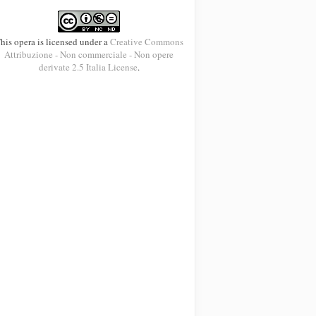
his opera is licensed under a
Creative Commons
Attribuzione - Non commerciale - Non opere
derivate 2.5 Italia License
.