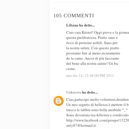
105 COMMENTI
Liliana ha detto...
Ciao cara Kristel! Oggi piove e la giorna
questa prelibatezza. Piatto sano e
ricco di proteine nobili. Sano per
la nostra salute. Con questo piatto
possiamo fare al meno,sicuramente
de la carne. Ancor di più facciamo
del bene alla nostra salute! Un ba-
cione.
mer dic 14, 12:48:00 PM 2011
Unknown
ha detto...
Ciao,partecipo molto volentieri,desider
Un mio segreto di bellezza è mettere il 
trucco le labbra sono belle morbide ^_^
Sono diventata tua follower e condivido
http://www.facebook.com/groups/132
auty87@hotmail.it