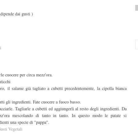
 dipende dai gusti )
i
arle cuocere per circa mezz'ora.
nticchi
oro, il salame già tagliato a cubetti precedentemente, la cipolla bianca
i gli ingredienti. Fate cuocere a fuoco basso.
cciarle. Tagliarle a cubetti ed aggiungerli al resto degli ingredienti. Da
z'ora mescolando di tanto in tanto. In questo modo le patate si
dienti una specie di "pappa".
usti Vegetali