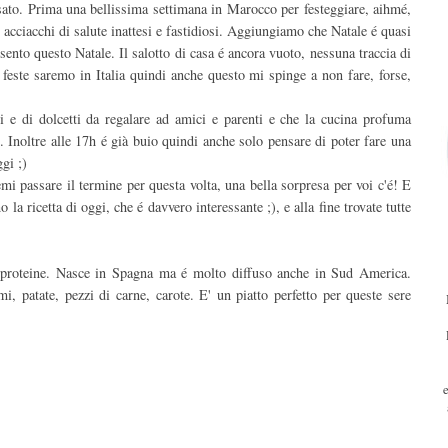
sato. Prima una bellissima settimana in Marocco per festeggiare, aihmé,
i acciacchi di salute inattesi e fastidiosi. Aggiungiamo che Natale é quasi
sento questo Natale. Il salotto di casa é ancora vuoto, nessuna traccia di
 feste saremo in Italia quindi anche questo mi spinge a non fare, forse,
ti e di dolcetti da regalare ad amici e parenti e che la cucina profuma
 Inoltre alle 17h é già buio quindi anche solo pensare di poter fare una
gi ;)
mi passare il termine per questa volta, una bella sorpresa per voi c'é! E
a ricetta di oggi, che é davvero interessante ;), e alla fine trovate tutte
i proteine. Nasce in Spagna ma é molto diffuso anche in Sud America.
i, patate, pezzi di carne, carote. E' un piatto perfetto per queste sere