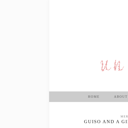
HOME
ABOUT
MER
GUISO AND A G