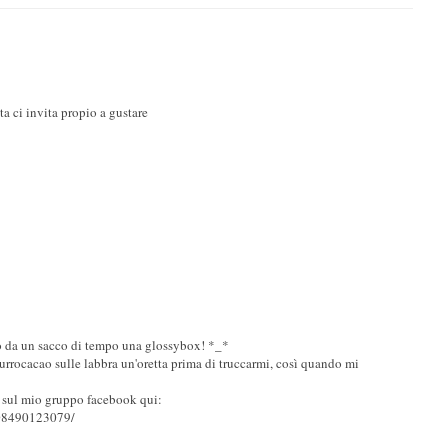
ta ci invita propio a gustare
o da un sacco di tempo una glossybox! *_*
burrocacao sulle labbra un'oretta prima di truccarmi, così quando mi
 sul mio gruppo facebook qui:
208490123079/