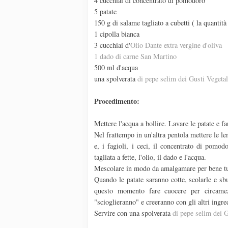
4 cucchiai di concentrato di pomodoro
5 patate
150 g di salame tagliato a cubetti ( la quantità
1 cipolla bianca
3 cucchiai d'
Olio Dante extra vergine d'oliva
1 dado di carne San Martino
500 ml d'acqua
una spolverata
di pepe selim dei Gusti Vegetal
Procedimento:
Mettere l'acqua a bollire. Lavare le patate e f
Nel frattempo in un'altra pentola mettere le le
e, i fagioli, i ceci, il concentrato di pomod
tagliata a fette, l'olio, il dado e l'acqua.
Mescolare in modo da amalgamare per bene tutt
Quando le patate saranno cotte, scolarle e sbu
questo momento fare cuocere per circamez
"scioglieranno" e creeranno con gli altri ingre
Servire con una spolverata
di pepe selim dei G