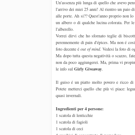
Un'assenza più lunga di quello che avevo pen
l'arrivo dei miei 25 anni! Al rientro un paio d
alle porte. Ah si?? Quest'anno proprio non lo 
un albero o di qualche lucina colorata. Per le
l'alberello.
Vorrei dirvi che ho sfornato teglie di biscot
perennemente di pain d'épices. Ma non é cosi.
foto decente é
out of mind.
Vedesi la foto di og
Ma dopo tutta questa negatività o scazzo, fate
non da poco aggiungerei. Ma, prima vi propino l
Girly
Giveaway
le info sul
.
Il guiso é un piatto molto povero e ricco d
Potete metterci quello che più vi piace: legum
quasi invernali.
Ingredienti per 4 persone:
1 scatola di lenticchie
1 scatola di fagioli
1 scatola di ceci