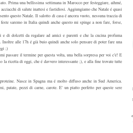
sato. Prima una bellissima settimana in Marocco per festeggiare, aihmé,
i acciacchi di salute inattesi e fastidiosi. Aggiungiamo che Natale é quasi
sento questo Natale. Il salotto di casa é ancora vuoto, nessuna traccia di
 feste saremo in Italia quindi anche questo mi spinge a non fare, forse,
ti e di dolcetti da regalare ad amici e parenti e che la cucina profuma
 Inoltre alle 17h é già buio quindi anche solo pensare di poter fare una
gi ;)
mi passare il termine per questa volta, una bella sorpresa per voi c'é! E
a ricetta di oggi, che é davvero interessante ;), e alla fine trovate tutte
i proteine. Nasce in Spagna ma é molto diffuso anche in Sud America.
i, patate, pezzi di carne, carote. E' un piatto perfetto per queste sere