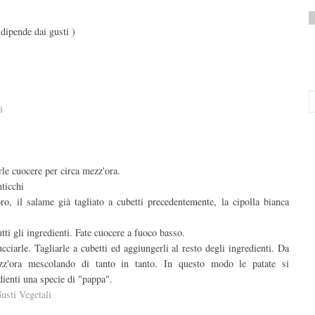
 dipende dai gusti )
i
arle cuocere per circa mezz'ora.
nticchi
oro, il salame già tagliato a cubetti precedentemente, la cipolla bianca
i gli ingredienti. Fate cuocere a fuoco basso.
cciarle. Tagliarle a cubetti ed aggiungerli al resto degli ingredienti. Da
z'ora mescolando di tanto in tanto. In questo modo le patate si
dienti una specie di "pappa".
usti Vegetali