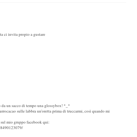
ta ci invita propio a gustare
o da un sacco di tempo una glossybox! *_*
burrocacao sulle labbra un'oretta prima di truccarmi, così quando mi
 sul mio gruppo facebook qui:
208490123079/