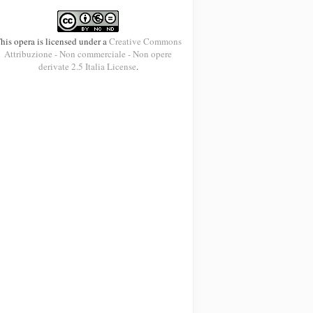
his opera is licensed under a
Creative Commons
Attribuzione - Non commerciale - Non opere
derivate 2.5 Italia License
.