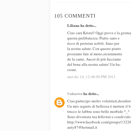
105 COMMENTI
Liliana ha detto...
Ciao cara Kristel! Oggi piove e la giorna
questa prelibatezza. Piatto sano e
ricco di proteine nobili. Sano per
la nostra salute. Con questo piatto
possiamo fare al meno,sicuramente
de la carne. Ancor di più facciamo
del bene alla nostra salute! Un ba-
cione.
mer dic 14, 12:48:00 PM 2011
Unknown
ha detto...
Ciao,partecipo molto volentieri,desider
Un mio segreto di bellezza è mettere il 
trucco le labbra sono belle morbide ^_^
Sono diventata tua follower e condivido
http://www.facebook.com/groups/132
auty87@hotmail.it