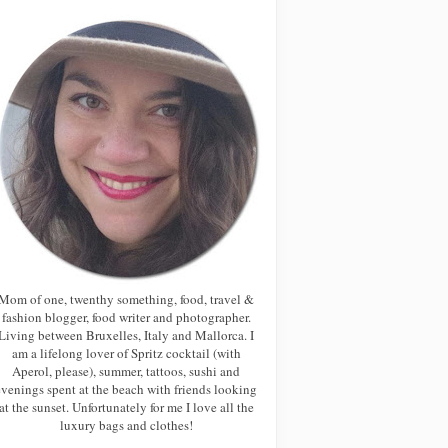
Mom of one, twenthy something, food, travel &
fashion blogger, food writer and photographer.
Living between Bruxelles, Italy and Mallorca. I
am a lifelong lover of Spritz cocktail (with
Aperol, please), summer, tattoos, sushi and
evenings spent at the beach with friends looking
at the sunset. Unfortunately for me I love all the
luxury bags and clothes!