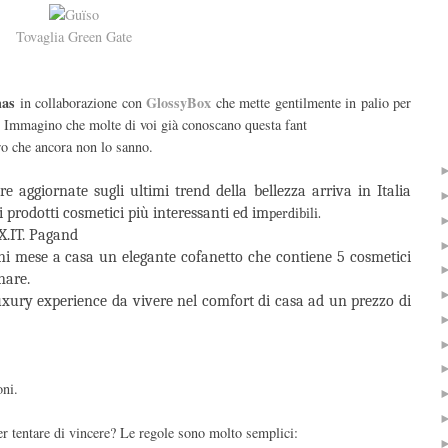
Tovaglia Green Gate
mas
GlossyBox
in collaborazione con
che
mette gentilmente in palio per
. Immagino che molte di voi già conoscano questa fant
ro che ancora non lo sanno.
e aggiornate sugli ultimi trend della bellezza arriva in Italia
prodotti cosmetici più interessanti ed im
perdibili.
X.IT. Pagand
i mese a casa un elegante cofanetto che contiene 5 cosmetici
nare.
xury experience da vivere nel comfort di casa ad un prezzo di
oni.
r tentare di vincere? Le regole sono molto semplici: