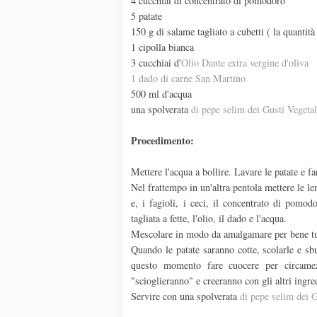
4 cucchiai di concentrato di pomodoro
5 patate
150 g di salame tagliato a cubetti ( la quantità
1 cipolla bianca
3 cucchiai d'
Olio Dante extra vergine d'oliva
1 dado di carne San Martino
500 ml d'acqua
una spolverata
di pepe selim dei Gusti Vegetal
Procedimento:
Mettere l'acqua a bollire. Lavare le patate e f
Nel frattempo in un'altra pentola mettere le le
e, i fagioli, i ceci, il concentrato di pomod
tagliata a fette, l'olio, il dado e l'acqua.
Mescolare in modo da amalgamare per bene tutt
Quando le patate saranno cotte, scolarle e sbu
questo momento fare cuocere per circamez
"scioglieranno" e creeranno con gli altri ingre
Servire con una spolverata
di pepe selim dei G