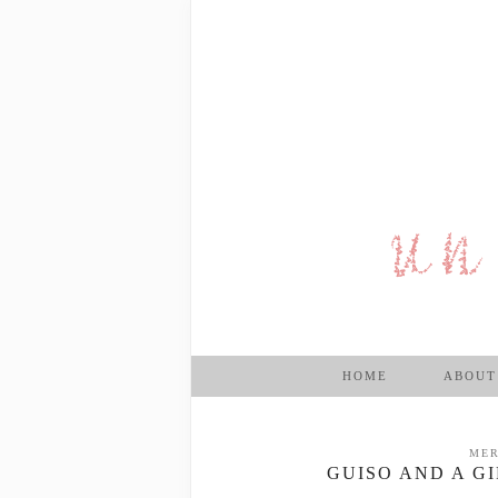
HOME
ABOUT
MER
GUISO AND A G