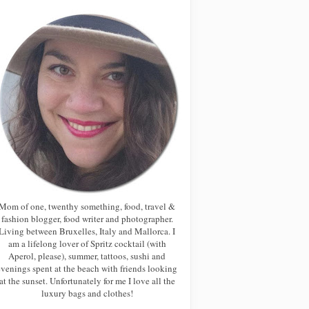
Mom of one, twenthy something, food, travel &
fashion blogger, food writer and photographer.
Living between Bruxelles, Italy and Mallorca. I
am a lifelong lover of Spritz cocktail (with
Aperol, please), summer, tattoos, sushi and
evenings spent at the beach with friends looking
at the sunset. Unfortunately for me I love all the
luxury bags and clothes!