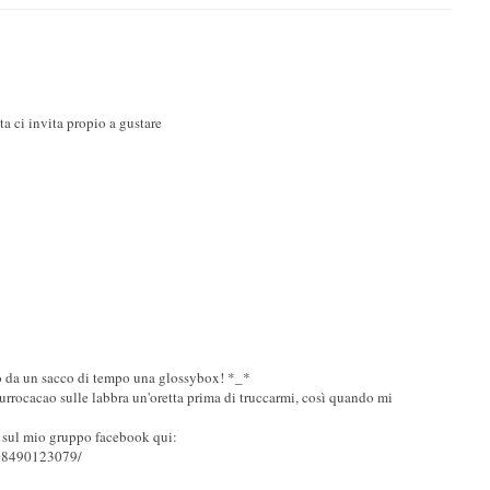
ta ci invita propio a gustare
o da un sacco di tempo una glossybox! *_*
burrocacao sulle labbra un'oretta prima di truccarmi, così quando mi
 sul mio gruppo facebook qui:
208490123079/