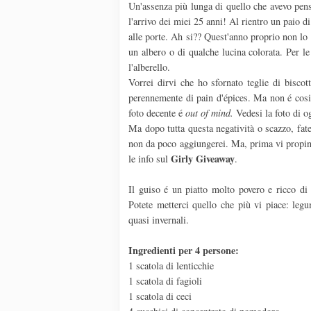
Un'assenza più lunga di quello che avevo pen
l'arrivo dei miei 25 anni! Al rientro un paio d
alle porte. Ah si?? Quest'anno proprio non lo 
un albero o di qualche lucina colorata. Per le
l'alberello.
Vorrei dirvi che ho sfornato teglie di biscot
perennemente di pain d'épices. Ma non é cosi.
foto decente é
out of mind.
Vedesi la foto di og
Ma dopo tutta questa negatività o scazzo, fate
non da poco aggiungerei. Ma, prima vi propino l
Girly
Giveaway
le info sul
.
Il guiso é un piatto molto povero e ricco d
Potete metterci quello che più vi piace: legum
quasi invernali.
Ingredienti per 4 persone:
1 scatola di lenticchie
1 scatola di fagioli
1 scatola di ceci