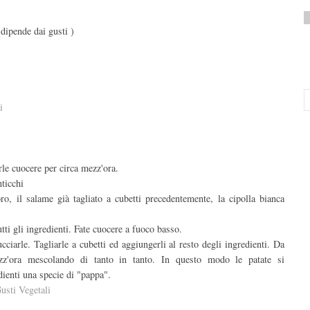
 dipende dai gusti )
i
arle cuocere per circa mezz'ora.
nticchi
oro, il salame già tagliato a cubetti precedentemente, la cipolla bianca
i gli ingredienti. Fate cuocere a fuoco basso.
cciarle. Tagliarle a cubetti ed aggiungerli al resto degli ingredienti. Da
z'ora mescolando di tanto in tanto. In questo modo le patate si
dienti una specie di "pappa".
usti Vegetali