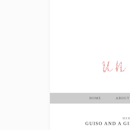
HOME
ABOUT
MER
GUISO AND A G