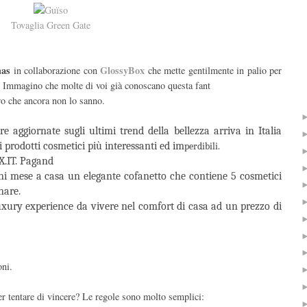
Tovaglia Green Gate
mas
GlossyBox
in collaborazione con
che
mette gentilmente in palio per
. Immagino che molte di voi già conoscano questa fant
ro che ancora non lo sanno.
e aggiornate sugli ultimi trend della bellezza arriva in Italia
prodotti cosmetici più interessanti ed im
perdibili.
X.IT. Pagand
i mese a casa un elegante cofanetto che contiene 5 cosmetici
nare.
xury experience da vivere nel comfort di casa ad un prezzo di
oni.
r tentare di vincere? Le regole sono molto semplici: