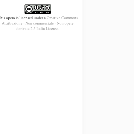
his opera is licensed under a
Creative Commons
Attribuzione - Non commerciale - Non opere
derivate 2.5 Italia License
.