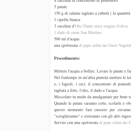
4 cucchiai di concentrato di pomodoro
5 patate
150 g di salame tagliato a cubetti ( la quantità
1 cipolla bianca
3 cucchiai d'
Olio Dante extra vergine d'oliva
1 dado di carne San Martino
500 ml d'acqua
una spolverata
di pepe selim dei Gusti Vegetal
Procedimento:
Mettere l'acqua a bollire. Lavare le patate e f
Nel frattempo in un'altra pentola mettere le le
e, i fagioli, i ceci, il concentrato di pomod
tagliata a fette, l'olio, il dado e l'acqua.
Mescolare in modo da amalgamare per bene tutt
Quando le patate saranno cotte, scolarle e sbu
questo momento fare cuocere per circamez
"scioglieranno" e creeranno con gli altri ingre
Servire con una spolverata
di pepe selim dei G