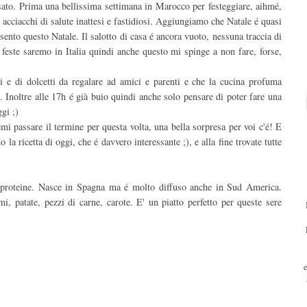
sato. Prima una bellissima settimana in Marocco per festeggiare, aihmé,
i acciacchi di salute inattesi e fastidiosi. Aggiungiamo che Natale é quasi
sento questo Natale. Il salotto di casa é ancora vuoto, nessuna traccia di
 feste saremo in Italia quindi anche questo mi spinge a non fare, forse,
ti e di dolcetti da regalare ad amici e parenti e che la cucina profuma
 Inoltre alle 17h é già buio quindi anche solo pensare di poter fare una
gi ;)
mi passare il termine per questa volta, una bella sorpresa per voi c'é! E
a ricetta di oggi, che é davvero interessante ;), e alla fine trovate tutte
i proteine. Nasce in Spagna ma é molto diffuso anche in Sud America.
i, patate, pezzi di carne, carote. E' un piatto perfetto per queste sere