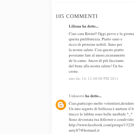
105 COMMENTI
Liliana ha detto...
Ciao cara Kristel! Oggi piove e la giorna
questa prelibatezza. Piatto sano e
ricco di proteine nobili. Sano per
la nostra salute. Con questo piatto
possiamo fare al meno,sicuramente
de la carne. Ancor di più facciamo
del bene alla nostra salute! Un ba-
cione.
mer dic 14, 12:48:00 PM 2011
Unknown
ha detto...
Ciao,partecipo molto volentieri,desider
Un mio segreto di bellezza è mettere il 
trucco le labbra sono belle morbide ^_^
Sono diventata tua follower e condivido
http://www.facebook.com/groups/132
auty87@hotmail.it