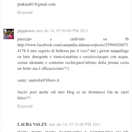
piukina81@gmail.com
Rispondi
pippicoco
mer dic 14, 07:50:00 PM 2011
parecipo e cndivido su fb
http://www.facebook.com/samantha.dalmasso/posts/25994926073
4178 il mio segreto di bellezza per il viso? utti i giorni maquillage
cn latte deergente e tonico(mattina e sera)risciacquo con acqua.
crema idratante e contorno occhi(quest'ultimo della juvena costa
un botto ma è efficacissimo!!!)
samy: matiotta@libero.it
faccio post anche sul mio blog se ne diventassi fan ne sarei
felice!!!
Rispondi
LAURA VALZY
mer dic 14, 07:51:00 PM 2011