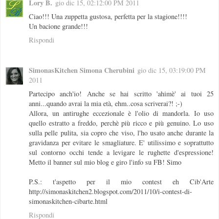
Lory B.
gio dic 15, 02:12:00 PM 2011
Ciao!!! Una zuppetta gustosa, perfetta per la stagione!!!!
Un bacione grande!!!
Rispondi
SimonasKitchen Simona Cherubini
gio dic 15, 03:19:00 PM
2011
Partecipo anch'io! Anche se hai scritto 'ahimè' ai tuoi 25
anni...quando avrai la mia età, ehm..cosa scriverai?! ;-)
Allora, un antirughe eccezionale è l'olio di mandorla. Io uso
quello estratto a freddo, perchè più ricco e più genuino. Lo uso
sulla pelle pulita, sia copro che viso, l'ho usato anche durante la
gravidanza per evitare le smagliature. E' utilissimo e soprattutto
sul contorno occhi tende a levigare le rughette d'espressione!
Metto il banner sul mio blog e giro l'info su FB! Simo
P.S.: t'aspetto per il mio contest eh Cib'Arte
http://simonaskitchen2.blogspot.com/2011/10/i-contest-di-
simonaskitchen-cibarte.html
Rispondi