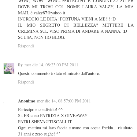
WOW, WOW, WOW...PARTECIPO E CONDIVIDO SU FB
DOVE MI TROVI COL NOME LAURA VALZY, LA MIA
MAIL è valzy87@yahoo.it
INCROCIO LE DITA! FORTUNA VIENI A ME!!! :D
IL MIO SEGRETO DI BELLEZZA? METTERE LA
CREMINA SUL VISO PRIMA DI ANDARE A NANNA. :D
SCUSA, NON HO BLOG.
Rispondi
ily
mer dic 14, 08:23:00 PM 2011
Questo commento è stato eliminato dall'autore.
Rispondi
Anonimo
mer dic 14, 08:57:00 PM 2011
Partecipo e condivido! ^^
Su FB sono PATRIZIA X GIVEAWAY
PATRI.SHEVA@TISCALI.IT
Ogni mattina mi lavo faccia e mano con acqua fredda... risultato:
31 anni e zero rughe! ^^