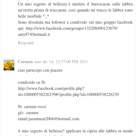
Un mio segreto di bellezza è mettere il burrocacao sulle labbra
un'oretta prima di truccarmi, così quando mi trucco le labbra sono
belle morbide ^_^
Sono diventata tua follower e condivido sul mio gruppo facebook
qui: http://www.facebook.com/groups/132208490123079/
auty87@hotmail.it
Rispondi
Carmen
mer dic 14, 12:57:00 PM 2011
ciao partecipo con piacere
condivido su fb:
http://www.facebook.com/profile.php?
id=100000538226239#!/profile.php?id=100000538226239
fb: carmen rossi
gfc: carmen
email:jasminem2004@hotmail.com
il mio segreto di bellezza? applicare la cipria alle labbra in modo