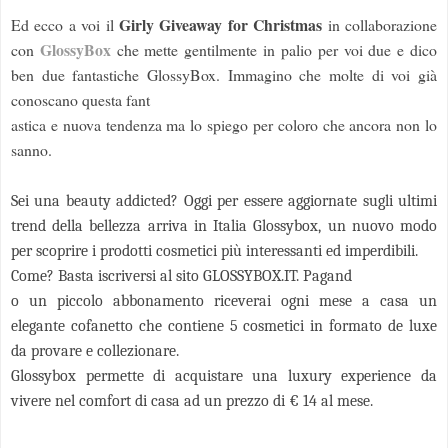
Girly Giveaway for Christmas
Ed ecco a voi il
in collaborazione
GlossyBox
con
che
mette gentilmente in palio per voi due e dico
ben due fantastiche GlossyBox. Immagino che molte di voi già
conoscano questa fant
astica e nuova tendenza ma lo spiego per coloro che ancora non lo
sanno.
Sei una beauty addicted? Oggi per essere aggiornate sugli ultimi
trend della bellezza arriva in Italia Glossybox, un nuovo modo
per scoprire i prodotti cosmetici più interessanti ed im
perdibili.
Come? Basta iscriversi al sito GLOSSYBOX.IT. Pagand
o un piccolo abbonamento riceverai ogni mese a casa un
elegante cofanetto che contiene 5 cosmetici in formato de luxe
da provare e collezionare.
Glossybox permette di acquistare una luxury experience da
vivere nel comfort di casa ad un prezzo di € 14 al mese.