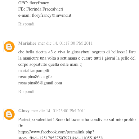
GFC: floryfrancy
FB: Florinda Fraccalvieri
e-mail: floryfrancy@inwind.it
Rispondi
Marialice
mer dic 14, 01:17:00 PM 2011
che bella ricetta <3 e viva le glossybox! segreto di bellezza? fare
la manicure una volta a settimana e curare tutti i giorni la pelle del
corpo sopratutto quella delle mani :)
marialice pompilii
rosaspina86 su gfc
rosaspina86@gmail.com
Rispondi
Giusy
mer dic 14, 01:23:00 PM 2011
Partecipo volentieri! Sono follower e ho condiviso sul mio profilo
fb:
https://www.facebook.com/permalink.php?
story_fbid=125179537597971&id=1105518558