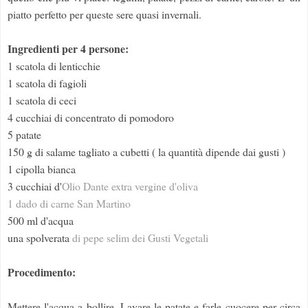
piatto perfetto per queste sere quasi invernali.
Ingredienti per 4 persone:
1 scatola di lenticchie
1 scatola di fagioli
1 scatola di ceci
4 cucchiai di concentrato di pomodoro
5 patate
150 g di salame tagliato a cubetti ( la quantità dipende dai gusti )
1 cipolla bianca
3 cucchiai d'
Olio Dante extra vergine d'oliva
1 dado di carne San Martino
500 ml d'acqua
una spolverata
di pepe selim dei Gusti Vegetali
Procedimento:
Mettere l'acqua a bollire. Lavare le patate e farle cuocere per circa