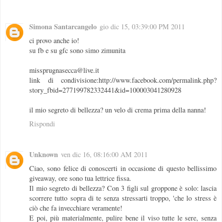
Simona Santarcangelo
gio dic 15, 03:39:00 PM 2011
ci provo anche io!
su fb e su gfc sono simo zimunita
missprugnasecca@live.it
link di condivisione:http://www.facebook.com/permalink.php?
story_fbid=277199782332441&id=100003041280928
il mio segreto di bellezza? un velo di crema prima della nanna!
Rispondi
Unknown
ven dic 16, 08:16:00 AM 2011
Ciao, sono felice di conoscerti in occasione di questo bellissimo
giveaway, ore sono tua lettrice fissa.
Il mio segreto di bellezza? Con 3 figli sul groppone è solo: lascia
scorrere tutto sopra di te senza stressarti troppo, 'che lo stress è
ciò che fa invecchiare veramente!
E poi, più materialmente, pulire bene il viso tutte le sere, senza