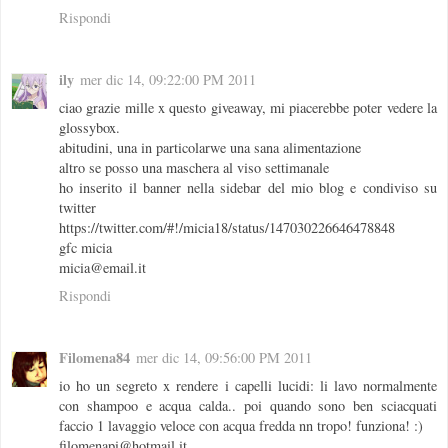
Rispondi
ily
mer dic 14, 09:22:00 PM 2011
ciao grazie mille x questo giveaway, mi piacerebbe poter vedere la
glossybox.
abitudini, una in particolarwe una sana alimentazione
altro se posso una maschera al viso settimanale
ho inserito il banner nella sidebar del mio blog e condiviso su
twitter
https://twitter.com/#!/micia18/status/147030226646478848
gfc micia
micia@email.it
Rispondi
Filomena84
mer dic 14, 09:56:00 PM 2011
io ho un segreto x rendere i capelli lucidi: li lavo normalmente
con shampoo e acqua calda.. poi quando sono ben sciacquati
faccio 1 lavaggio veloce con acqua fredda nn tropo! funziona! :)
filomenapi@hotmail.it