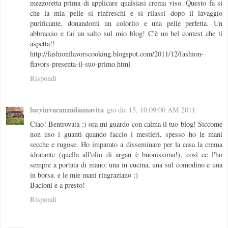
mezzoretta prima di applicare qualsiasi crema viso. Questo fa si
che la mia pelle si rinfreschi e si rilassi dopo il lavaggio
purificante, donandomi un colorito e una pelle perfetta. Un
abbraccio e fai un salto sul mio blog! C'è un bel contest che ti
aspetta!!
http://fashionflavorscooking.blogspot.com/2011/12/fashion-
flavors-presenta-il-suo-primo.html
Rispondi
lucyinvacanzadaunavita
gio dic 15, 10:09:00 AM 2011
Ciao! Bentrovata :) ora mi guardo con calma il tuo blog! Siccome
non uso i guanti quando faccio i mestieri, spesso ho le mani
secche e rugose. Ho imparato a disseminare per la casa la crema
idratante (quella all'olio di argan è buonissima!), così ce l'ho
sempre a portata di mano: una in cucina, una sul comodino e una
in borsa. e le mie mani ringraziano :)
Bacioni e a presto!
Rispondi