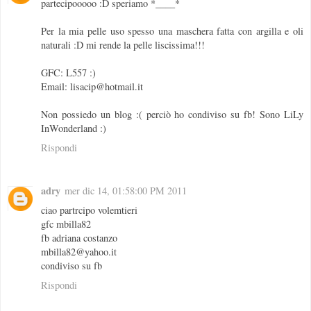
partecipooooo :D speriamo *____*
Per la mia pelle uso spesso una maschera fatta con argilla e oli
naturali :D mi rende la pelle liscissima!!!
GFC: L557 :)
Email: lisacip@hotmail.it
Non possiedo un blog :( perciò ho condiviso su fb! Sono LiLy
InWonderland :)
Rispondi
adry
mer dic 14, 01:58:00 PM 2011
ciao partrcipo volemtieri
gfc mbilla82
fb adriana costanzo
mbilla82@yahoo.it
condiviso su fb
Rispondi