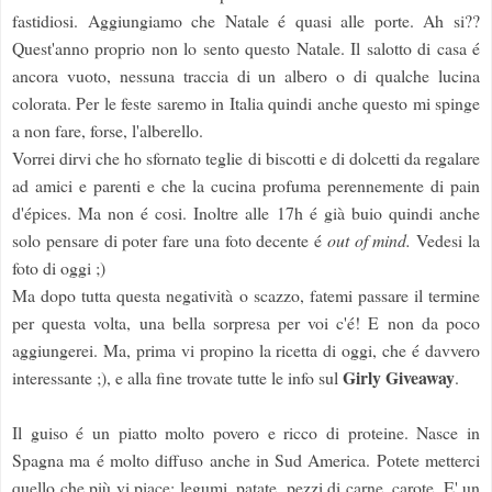
fastidiosi. Aggiungiamo che Natale é quasi alle porte. Ah si??
Quest'anno proprio non lo sento questo Natale. Il salotto di casa é
ancora vuoto, nessuna traccia di un albero o di qualche lucina
colorata. Per le feste saremo in Italia quindi anche questo mi spinge
a non fare, forse, l'alberello.
Vorrei dirvi che ho sfornato teglie di biscotti e di dolcetti da regalare
ad amici e parenti e che la cucina profuma perennemente di pain
d'épices. Ma non é cosi. Inoltre alle 17h é già buio quindi anche
solo pensare di poter fare una foto decente é
out of mind.
Vedesi la
foto di oggi ;)
Ma dopo tutta questa negatività o scazzo, fatemi passare il termine
per questa volta, una bella sorpresa per voi c'é! E non da poco
aggiungerei. Ma, prima vi propino la ricetta di oggi, che é davvero
Girly
Giveaway
interessante ;), e alla fine trovate tutte le info sul
.
Il guiso é un piatto molto povero e ricco di proteine. Nasce in
Spagna ma é molto diffuso anche in Sud America. Potete metterci
quello che più vi piace: legumi, patate, pezzi di carne, carote. E' un