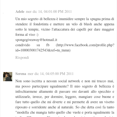
Adele
mer dic 14, 04:01:00 PM 2011
Un mio segreto di bellezza è inumidire sempre la spugna prima di
stendere il fondotinta e mettere un velo di blush anche appena
sotto le tempie, vicino l'attaccatura dei capelli per dare maggior
forma al viso :)
spongegiveaway@hotmail.it
condivido su fb (http://www.facebook.com/profile.php?
id=100003001742543&ref=tn_tnmn)
Rispondi
Serena
mer dic 14, 04:05:00 PM 2011
Non sono iscritta a nessun social network e non mi trucco mai,
ma posso partecipare ugualmente? Il mio segreto di bellezza è
infischiarmene altamente di passare ore davanti allo specchio e
utilizzarle, invece, per dormire, leggere, mangiare cose buone e
fare tutto quello che mi diverte e mi permette di avere un visetto
riposato e sorridente anche al naturale. So che detta così fa tanto
"modella che mangia tutto quello che vuole e porta ugualmente la