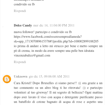
condivido su fb
Rispondi
Dolce Candy
mer dic 14, 11:04:00 PM 2011
nuova follower! partecipo e condivido su fb
https://www.facebook.com/esseresempreallamoda?
sk=app_171307089615378#!/profile.php?id=100002899188205
io prima di andare a letto mi strucco per bene e metto sempre un
pò di crema, in modo da avere sempre una pelle ben idratata
vincenzabalice@gmail.com
Rispondi
Unknown
gio dic 15, 09:06:00 AM 2011
Cara Kristel! Dopo Bruxelles ci siamo perse!! :(( ora grazie a un
tuo commento su un altro blog ti ho ritrovata! :)) e partecipo
volentieri al tuo giveway! Il mi segreto di bellezza? Ogni mattina
dopo aver lavato il viso con acqua e detergente purificante passo
un batuffolo di cotone bagnato di acqua di rose e aspetto una