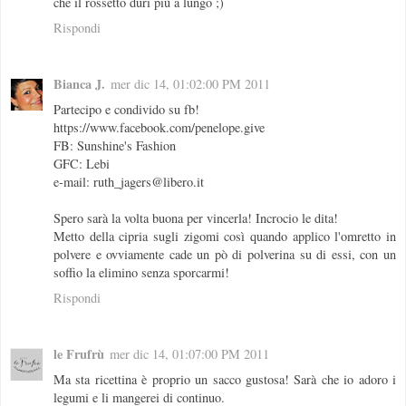
che il rossetto duri più a lungo ;)
Rispondi
Bianca J.
mer dic 14, 01:02:00 PM 2011
Partecipo e condivido su fb!
https://www.facebook.com/penelope.give
FB: Sunshine's Fashion
GFC: Lebi
e-mail: ruth_jagers@libero.it
Spero sarà la volta buona per vincerla! Incrocio le dita!
Metto della cipria sugli zigomi così quando applico l'omretto in
polvere e ovviamente cade un pò di polverina su di essi, con un
soffio la elimino senza sporcarmi!
Rispondi
le Frufrù
mer dic 14, 01:07:00 PM 2011
Ma sta ricettina è proprio un sacco gustosa! Sarà che io adoro i
legumi e li mangerei di continuo.