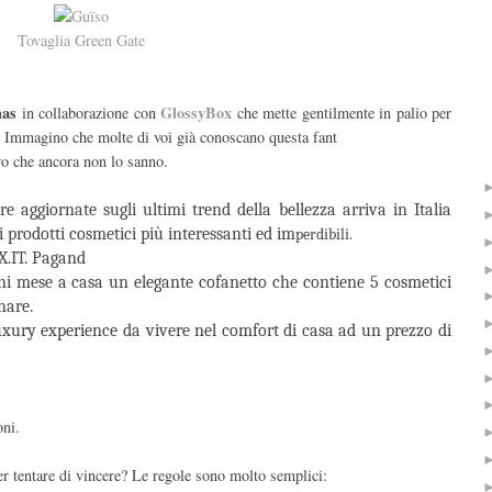
Tovaglia Green Gate
mas
GlossyBox
in collaborazione con
che
mette gentilmente in palio per
. Immagino che molte di voi già conoscano questa fant
ro che ancora non lo sanno.
e aggiornate sugli ultimi trend della bellezza arriva in Italia
prodotti cosmetici più interessanti ed im
perdibili.
X.IT. Pagand
i mese a casa un elegante cofanetto che contiene 5 cosmetici
nare.
xury experience da vivere nel comfort di casa ad un prezzo di
oni.
r tentare di vincere? Le regole sono molto semplici: