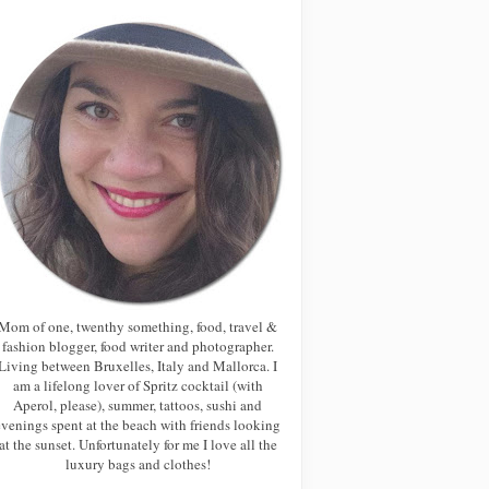
Mom of one, twenthy something, food, travel &
fashion blogger, food writer and photographer.
Living between Bruxelles, Italy and Mallorca. I
am a lifelong lover of Spritz cocktail (with
Aperol, please), summer, tattoos, sushi and
evenings spent at the beach with friends looking
at the sunset. Unfortunately for me I love all the
luxury bags and clothes!