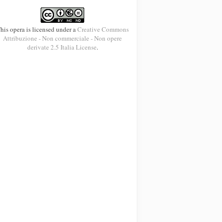
his opera is licensed under a
Creative Commons
Attribuzione - Non commerciale - Non opere
derivate 2.5 Italia License
.