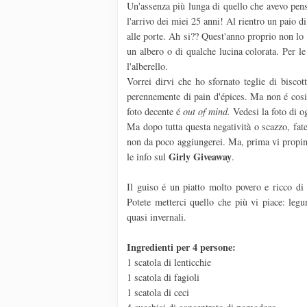
Un'assenza più lunga di quello che avevo pen
l'arrivo dei miei 25 anni! Al rientro un paio d
alle porte. Ah si?? Quest'anno proprio non lo 
un albero o di qualche lucina colorata. Per le
l'alberello.
Vorrei dirvi che ho sfornato teglie di biscot
perennemente di pain d'épices. Ma non é cosi.
foto decente é
out of mind.
Vedesi la foto di og
Ma dopo tutta questa negatività o scazzo, fate
non da poco aggiungerei. Ma, prima vi propino l
Girly
Giveaway
le info sul
.
Il guiso é un piatto molto povero e ricco d
Potete metterci quello che più vi piace: legum
quasi invernali.
Ingredienti per 4 persone:
1 scatola di lenticchie
1 scatola di fagioli
1 scatola di ceci