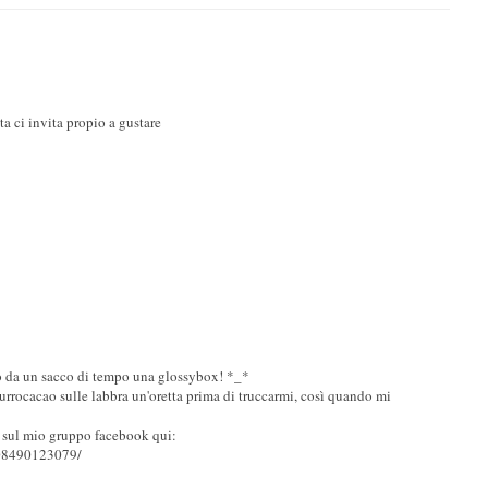
ta ci invita propio a gustare
o da un sacco di tempo una glossybox! *_*
burrocacao sulle labbra un'oretta prima di truccarmi, così quando mi
 sul mio gruppo facebook qui:
208490123079/