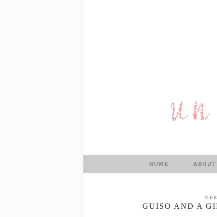
HOME
ABOUT
MER
GUISO AND A G