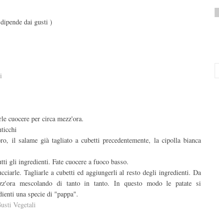
 dipende dai gusti )
i
arle cuocere per circa mezz'ora.
nticchi
oro, il salame già tagliato a cubetti precedentemente, la cipolla bianca
i gli ingredienti. Fate cuocere a fuoco basso.
cciarle. Tagliarle a cubetti ed aggiungerli al resto degli ingredienti. Da
z'ora mescolando di tanto in tanto. In questo modo le patate si
dienti una specie di "pappa".
usti Vegetali