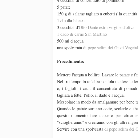
4 cucchiai di concentrato di pomodoro
5 patate
150 g di salame tagliato a cubetti ( la quantità
1 cipolla bianca
3 cucchiai d'
Olio Dante extra vergine d'oliva
1 dado di carne San Martino
500 ml d'acqua
una spolverata
di pepe selim dei Gusti Vegetal
Procedimento:
Mettere l'acqua a bollire. Lavare le patate e f
Nel frattempo in un'altra pentola mettere le le
e, i fagioli, i ceci, il concentrato di pomod
tagliata a fette, l'olio, il dado e l'acqua.
Mescolare in modo da amalgamare per bene tutt
Quando le patate saranno cotte, scolarle e sbu
questo momento fare cuocere per circamez
"scioglieranno" e creeranno con gli altri ingre
Servire con una spolverata
di pepe selim dei G