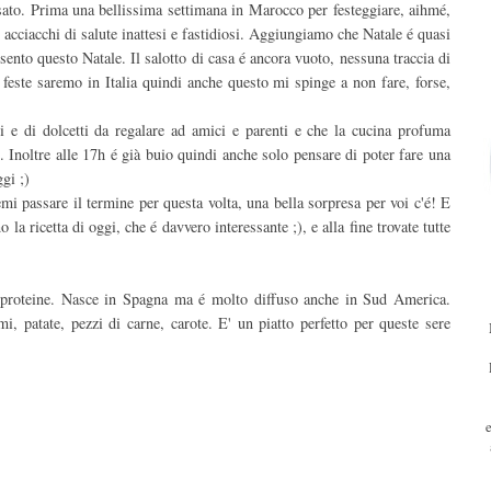
sato. Prima una bellissima settimana in Marocco per festeggiare, aihmé,
i acciacchi di salute inattesi e fastidiosi. Aggiungiamo che Natale é quasi
sento questo Natale. Il salotto di casa é ancora vuoto, nessuna traccia di
 feste saremo in Italia quindi anche questo mi spinge a non fare, forse,
ti e di dolcetti da regalare ad amici e parenti e che la cucina profuma
 Inoltre alle 17h é già buio quindi anche solo pensare di poter fare una
gi ;)
mi passare il termine per questa volta, una bella sorpresa per voi c'é! E
a ricetta di oggi, che é davvero interessante ;), e alla fine trovate tutte
i proteine. Nasce in Spagna ma é molto diffuso anche in Sud America.
i, patate, pezzi di carne, carote. E' un piatto perfetto per queste sere