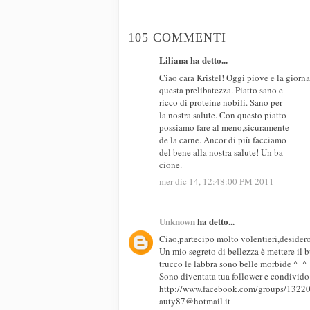
105 COMMENTI
Liliana ha detto...
Ciao cara Kristel! Oggi piove e la giorna
questa prelibatezza. Piatto sano e
ricco di proteine nobili. Sano per
la nostra salute. Con questo piatto
possiamo fare al meno,sicuramente
de la carne. Ancor di più facciamo
del bene alla nostra salute! Un ba-
cione.
mer dic 14, 12:48:00 PM 2011
Unknown
ha detto...
Ciao,partecipo molto volentieri,desider
Un mio segreto di bellezza è mettere il 
trucco le labbra sono belle morbide ^_^
Sono diventata tua follower e condivido
http://www.facebook.com/groups/132
auty87@hotmail.it