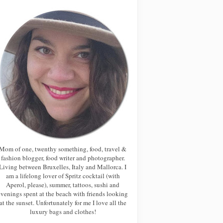
Mom of one, twenthy something, food, travel &
fashion blogger, food writer and photographer.
Living between Bruxelles, Italy and Mallorca. I
am a lifelong lover of Spritz cocktail (with
Aperol, please), summer, tattoos, sushi and
evenings spent at the beach with friends looking
at the sunset. Unfortunately for me I love all the
luxury bags and clothes!