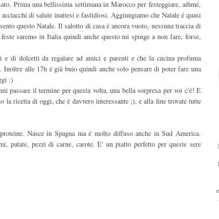
sato. Prima una bellissima settimana in Marocco per festeggiare, aihmé,
i acciacchi di salute inattesi e fastidiosi. Aggiungiamo che Natale é quasi
sento questo Natale. Il salotto di casa é ancora vuoto, nessuna traccia di
 feste saremo in Italia quindi anche questo mi spinge a non fare, forse,
ti e di dolcetti da regalare ad amici e parenti e che la cucina profuma
 Inoltre alle 17h é già buio quindi anche solo pensare di poter fare una
gi ;)
mi passare il termine per questa volta, una bella sorpresa per voi c'é! E
a ricetta di oggi, che é davvero interessante ;), e alla fine trovate tutte
i proteine. Nasce in Spagna ma é molto diffuso anche in Sud America.
i, patate, pezzi di carne, carote. E' un piatto perfetto per queste sere