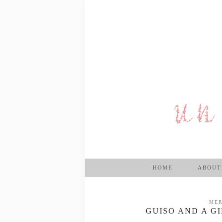
HOME
ABOUT
MER
GUISO AND A G