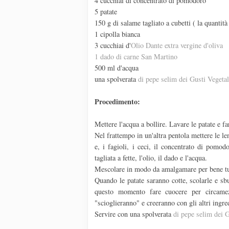
4 cucchiai di concentrato di pomodoro
5 patate
150 g di salame tagliato a cubetti ( la quantità
1 cipolla bianca
3 cucchiai d'
Olio Dante extra vergine d'oliva
1 dado di carne San Martino
500 ml d'acqua
una spolverata
di pepe selim dei Gusti Vegetal
Procedimento:
Mettere l'acqua a bollire. Lavare le patate e f
Nel frattempo in un'altra pentola mettere le le
e, i fagioli, i ceci, il concentrato di pomod
tagliata a fette, l'olio, il dado e l'acqua.
Mescolare in modo da amalgamare per bene tutt
Quando le patate saranno cotte, scolarle e sbu
questo momento fare cuocere per circamez
"scioglieranno" e creeranno con gli altri ingre
Servire con una spolverata
di pepe selim dei G