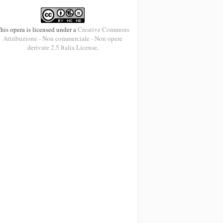
his opera is licensed under a
Creative Commons
Attribuzione - Non commerciale - Non opere
derivate 2.5 Italia License
.