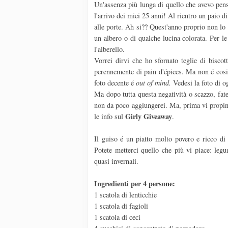
Un'assenza più lunga di quello che avevo pen
l'arrivo dei miei 25 anni! Al rientro un paio d
alle porte. Ah si?? Quest'anno proprio non lo 
un albero o di qualche lucina colorata. Per le
l'alberello.
Vorrei dirvi che ho sfornato teglie di biscot
perennemente di pain d'épices. Ma non é cosi.
foto decente é
out of mind.
Vedesi la foto di og
Ma dopo tutta questa negatività o scazzo, fate
non da poco aggiungerei. Ma, prima vi propino l
Girly
Giveaway
le info sul
.
Il guiso é un piatto molto povero e ricco d
Potete metterci quello che più vi piace: legum
quasi invernali.
Ingredienti per 4 persone:
1 scatola di lenticchie
1 scatola di fagioli
1 scatola di ceci