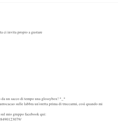
ta ci invita propio a gustare
o da un sacco di tempo una glossybox! *_*
burrocacao sulle labbra un'oretta prima di truccarmi, così quando mi
 sul mio gruppo facebook qui:
208490123079/