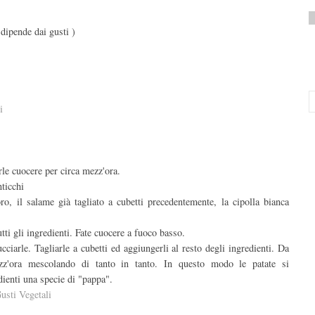
 dipende dai gusti )
i
arle cuocere per circa mezz'ora.
nticchi
oro, il salame già tagliato a cubetti precedentemente, la cipolla bianca
i gli ingredienti. Fate cuocere a fuoco basso.
cciarle. Tagliarle a cubetti ed aggiungerli al resto degli ingredienti. Da
z'ora mescolando di tanto in tanto. In questo modo le patate si
dienti una specie di "pappa".
usti Vegetali