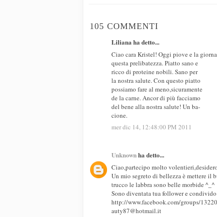
105 COMMENTI
Liliana ha detto...
Ciao cara Kristel! Oggi piove e la giorna
questa prelibatezza. Piatto sano e
ricco di proteine nobili. Sano per
la nostra salute. Con questo piatto
possiamo fare al meno,sicuramente
de la carne. Ancor di più facciamo
del bene alla nostra salute! Un ba-
cione.
mer dic 14, 12:48:00 PM 2011
Unknown
ha detto...
Ciao,partecipo molto volentieri,desider
Un mio segreto di bellezza è mettere il 
trucco le labbra sono belle morbide ^_^
Sono diventata tua follower e condivido
http://www.facebook.com/groups/132
auty87@hotmail.it