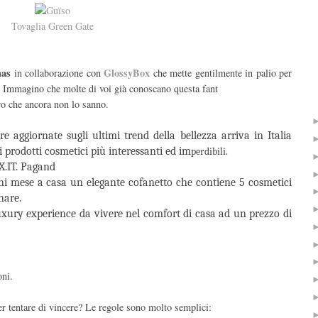
Tovaglia Green Gate
mas
GlossyBox
in collaborazione con
che
mette gentilmente in palio per
. Immagino che molte di voi già conoscano questa fant
ro che ancora non lo sanno.
e aggiornate sugli ultimi trend della bellezza arriva in Italia
prodotti cosmetici più interessanti ed im
perdibili.
X.IT. Pagand
i mese a casa un elegante cofanetto che contiene 5 cosmetici
nare.
xury experience da vivere nel comfort di casa ad un prezzo di
oni.
r tentare di vincere? Le regole sono molto semplici: