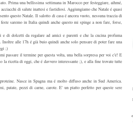
sato. Prima una bellissima settimana in Marocco per festeggiare, aihmé,
i acciacchi di salute inattesi e fastidiosi. Aggiungiamo che Natale é quasi
sento questo Natale. Il salotto di casa é ancora vuoto, nessuna traccia di
 feste saremo in Italia quindi anche questo mi spinge a non fare, forse,
ti e di dolcetti da regalare ad amici e parenti e che la cucina profuma
 Inoltre alle 17h é già buio quindi anche solo pensare di poter fare una
gi ;)
mi passare il termine per questa volta, una bella sorpresa per voi c'é! E
a ricetta di oggi, che é davvero interessante ;), e alla fine trovate tutte
i proteine. Nasce in Spagna ma é molto diffuso anche in Sud America.
i, patate, pezzi di carne, carote. E' un piatto perfetto per queste sere