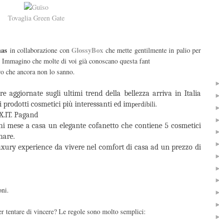
Tovaglia Green Gate
mas
GlossyBox
in collaborazione con
che
mette gentilmente in palio per
. Immagino che molte di voi già conoscano questa fant
ro che ancora non lo sanno.
e aggiornate sugli ultimi trend della bellezza arriva in Italia
prodotti cosmetici più interessanti ed im
perdibili.
X.IT. Pagand
i mese a casa un elegante cofanetto che contiene 5 cosmetici
nare.
xury experience da vivere nel comfort di casa ad un prezzo di
oni.
r tentare di vincere? Le regole sono molto semplici: