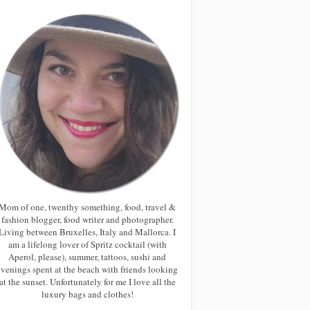
Mom of one, twenthy something, food, travel &
fashion blogger, food writer and photographer.
Living between Bruxelles, Italy and Mallorca. I
am a lifelong lover of Spritz cocktail (with
Aperol, please), summer, tattoos, sushi and
evenings spent at the beach with friends looking
at the sunset. Unfortunately for me I love all the
luxury bags and clothes!