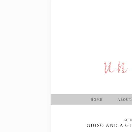
HOME
ABOUT
MER
GUISO AND A G