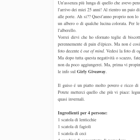
Un'assenza più lunga di quello che avevo pen
l'arrivo dei miei 25 anni! Al rientro un paio d
alle porte. Ah si?? Quest'anno proprio non lo 
un albero o di qualche lucina colorata. Per le
l'alberello.
Vorrei dirvi che ho sfornato teglie di biscot
perennemente di pain d'épices. Ma non é cosi.
foto decente é
out of mind.
Vedesi la foto di og
Ma dopo tutta questa negatività o scazzo, fate
non da poco aggiungerei. Ma, prima vi propino l
Girly
Giveaway
le info sul
.
Il guiso é un piatto molto povero e ricco d
Potete metterci quello che più vi piace: legum
quasi invernali.
Ingredienti per 4 persone:
1 scatola di lenticchie
1 scatola di fagioli
1 scatola di ceci