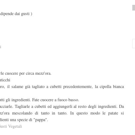
 dipende dai gusti )
i
arle cuocere per circa mezz'ora.
nticchi
oro, il salame già tagliato a cubetti precedentemente, la cipolla bianca
i gli ingredienti. Fate cuocere a fuoco basso.
cciarle. Tagliarle a cubetti ed aggiungerli al resto degli ingredienti. Da
z'ora mescolando di tanto in tanto. In questo modo le patate si
dienti una specie di "pappa".
usti Vegetali