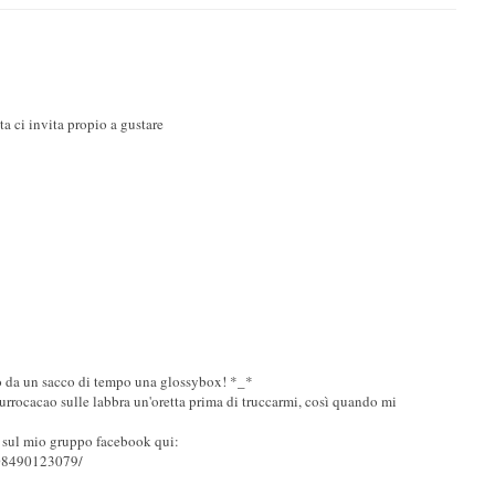
ta ci invita propio a gustare
o da un sacco di tempo una glossybox! *_*
burrocacao sulle labbra un'oretta prima di truccarmi, così quando mi
 sul mio gruppo facebook qui:
208490123079/