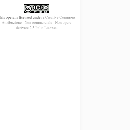
his opera is licensed under a
Creative Commons
Attribuzione - Non commerciale - Non opere
derivate 2.5 Italia License
.