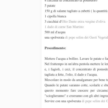
4 cucchiai di concentrato di pomodoro
5 patate
150 g di salame tagliato a cubetti ( la quantità
1 cipolla bianca
3 cucchiai d'
Olio Dante extra vergine d'oliva
1 dado di carne San Martino
500 ml d'acqua
una spolverata
di pepe selim dei Gusti Vegetal
Procedimento:
Mettere l'acqua a bollire. Lavare le patate e f
Nel frattempo in un'altra pentola mettere le le
e, i fagioli, i ceci, il concentrato di pomod
tagliata a fette, l'olio, il dado e l'acqua.
Mescolare in modo da amalgamare per bene tutt
Quando le patate saranno cotte, scolarle e sbu
questo momento fare cuocere per circamez
"scioglieranno" e creeranno con gli altri ingre
Servire con una spolverata
di pepe selim dei G