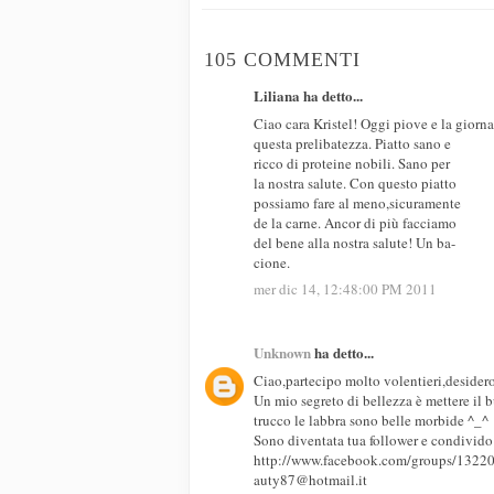
105 COMMENTI
Liliana ha detto...
Ciao cara Kristel! Oggi piove e la giorna
questa prelibatezza. Piatto sano e
ricco di proteine nobili. Sano per
la nostra salute. Con questo piatto
possiamo fare al meno,sicuramente
de la carne. Ancor di più facciamo
del bene alla nostra salute! Un ba-
cione.
mer dic 14, 12:48:00 PM 2011
Unknown
ha detto...
Ciao,partecipo molto volentieri,desider
Un mio segreto di bellezza è mettere il 
trucco le labbra sono belle morbide ^_^
Sono diventata tua follower e condivido
http://www.facebook.com/groups/132
auty87@hotmail.it