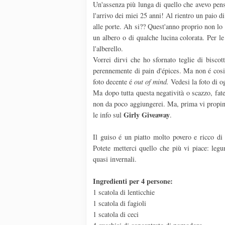
Un'assenza più lunga di quello che avevo pen
l'arrivo dei miei 25 anni! Al rientro un paio d
alle porte. Ah si?? Quest'anno proprio non lo 
un albero o di qualche lucina colorata. Per le
l'alberello.
Vorrei dirvi che ho sfornato teglie di biscot
perennemente di pain d'épices. Ma non é cosi.
foto decente é
out of mind.
Vedesi la foto di og
Ma dopo tutta questa negatività o scazzo, fate
non da poco aggiungerei. Ma, prima vi propino l
Girly
Giveaway
le info sul
.
Il guiso é un piatto molto povero e ricco d
Potete metterci quello che più vi piace: legum
quasi invernali.
Ingredienti per 4 persone:
1 scatola di lenticchie
1 scatola di fagioli
1 scatola di ceci