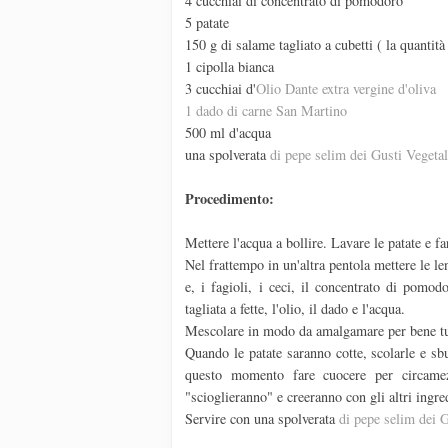
4 cucchiai di concentrato di pomodoro
5 patate
150 g di salame tagliato a cubetti ( la quantità
1 cipolla bianca
3 cucchiai d'
Olio Dante extra vergine d'oliva
1 dado di carne San Martino
500 ml d'acqua
una spolverata
di pepe selim dei Gusti Vegetal
Procedimento:
Mettere l'acqua a bollire. Lavare le patate e f
Nel frattempo in un'altra pentola mettere le le
e, i fagioli, i ceci, il concentrato di pomod
tagliata a fette, l'olio, il dado e l'acqua.
Mescolare in modo da amalgamare per bene tutt
Quando le patate saranno cotte, scolarle e sbu
questo momento fare cuocere per circamez
"scioglieranno" e creeranno con gli altri ingre
Servire con una spolverata
di pepe selim dei G