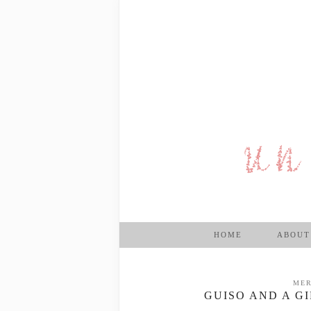
HOME
ABOUT
MER
GUISO AND A G