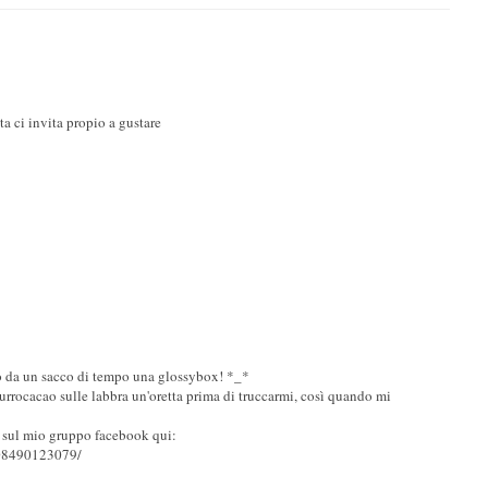
ta ci invita propio a gustare
o da un sacco di tempo una glossybox! *_*
burrocacao sulle labbra un'oretta prima di truccarmi, così quando mi
 sul mio gruppo facebook qui:
208490123079/