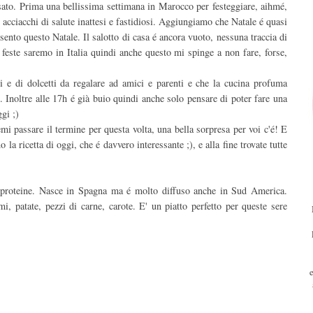
sato. Prima una bellissima settimana in Marocco per festeggiare, aihmé,
i acciacchi di salute inattesi e fastidiosi. Aggiungiamo che Natale é quasi
sento questo Natale. Il salotto di casa é ancora vuoto, nessuna traccia di
 feste saremo in Italia quindi anche questo mi spinge a non fare, forse,
ti e di dolcetti da regalare ad amici e parenti e che la cucina profuma
 Inoltre alle 17h é già buio quindi anche solo pensare di poter fare una
gi ;)
mi passare il termine per questa volta, una bella sorpresa per voi c'é! E
a ricetta di oggi, che é davvero interessante ;), e alla fine trovate tutte
i proteine. Nasce in Spagna ma é molto diffuso anche in Sud America.
i, patate, pezzi di carne, carote. E' un piatto perfetto per queste sere