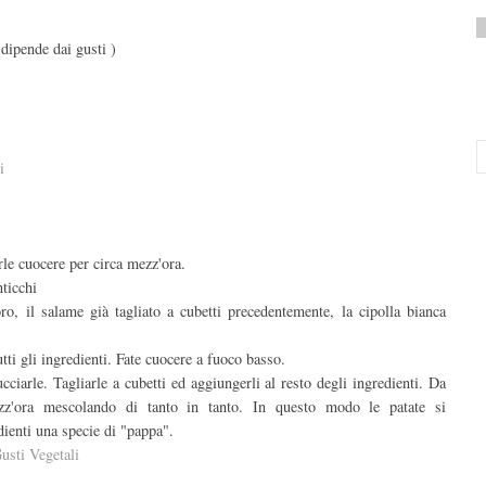
 dipende dai gusti )
i
arle cuocere per circa mezz'ora.
nticchi
oro, il salame già tagliato a cubetti precedentemente, la cipolla bianca
i gli ingredienti. Fate cuocere a fuoco basso.
cciarle. Tagliarle a cubetti ed aggiungerli al resto degli ingredienti. Da
z'ora mescolando di tanto in tanto. In questo modo le patate si
dienti una specie di "pappa".
usti Vegetali