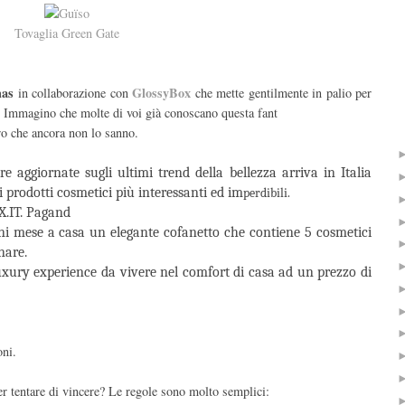
Tovaglia Green Gate
mas
GlossyBox
in collaborazione con
che
mette gentilmente in palio per
. Immagino che molte di voi già conoscano questa fant
ro che ancora non lo sanno.
e aggiornate sugli ultimi trend della bellezza arriva in Italia
prodotti cosmetici più interessanti ed im
perdibili.
X.IT. Pagand
i mese a casa un elegante cofanetto che contiene 5 cosmetici
nare.
xury experience da vivere nel comfort di casa ad un prezzo di
oni.
r tentare di vincere? Le regole sono molto semplici: