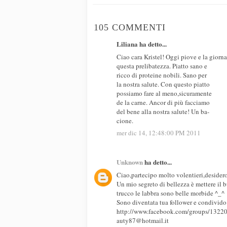
105 COMMENTI
Liliana ha detto...
Ciao cara Kristel! Oggi piove e la giorna
questa prelibatezza. Piatto sano e
ricco di proteine nobili. Sano per
la nostra salute. Con questo piatto
possiamo fare al meno,sicuramente
de la carne. Ancor di più facciamo
del bene alla nostra salute! Un ba-
cione.
mer dic 14, 12:48:00 PM 2011
Unknown
ha detto...
Ciao,partecipo molto volentieri,desider
Un mio segreto di bellezza è mettere il 
trucco le labbra sono belle morbide ^_^
Sono diventata tua follower e condivido
http://www.facebook.com/groups/132
auty87@hotmail.it