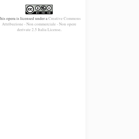
his opera is licensed under a
Creative Commons
Attribuzione - Non commerciale - Non opere
derivate 2.5 Italia License
.