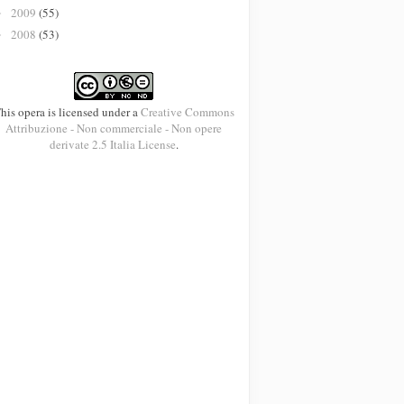
2009
(55)
►
2008
(53)
►
his opera is licensed under a
Creative Commons
Attribuzione - Non commerciale - Non opere
derivate 2.5 Italia License
.