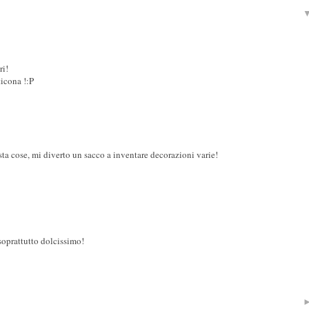
ri!
ticona !:P
sta cose, mi diverto un sacco a inventare decorazioni varie!
soprattutto dolcissimo!