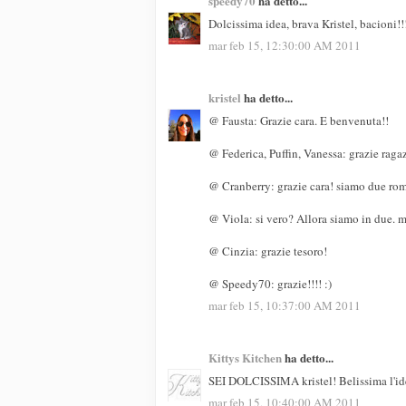
speedy70
ha detto...
Dolcissima idea, brava Kristel, bacioni!!!
mar feb 15, 12:30:00 AM 2011
kristel
ha detto...
@ Fausta: Grazie cara. E benvenuta!!
@ Federica, Puffin, Vanessa: grazie ragaz
@ Cranberry: grazie cara! siamo due rom
@ Viola: si vero? Allora siamo in due. 
@ Cinzia: grazie tesoro!
@ Speedy70: grazie!!!! :)
mar feb 15, 10:37:00 AM 2011
Kittys Kitchen
ha detto...
SEI DOLCISSIMA kristel! Belissima l'id
mar feb 15, 10:40:00 AM 2011