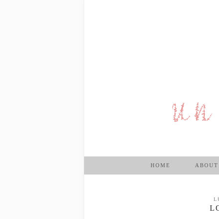
HOME
ABOUT
L
L