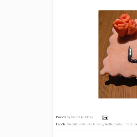
Posted by
kristel
at
18:30
Labels:
biscotti
,
dolci per le feste
,
frolla
,
pasta di zucche