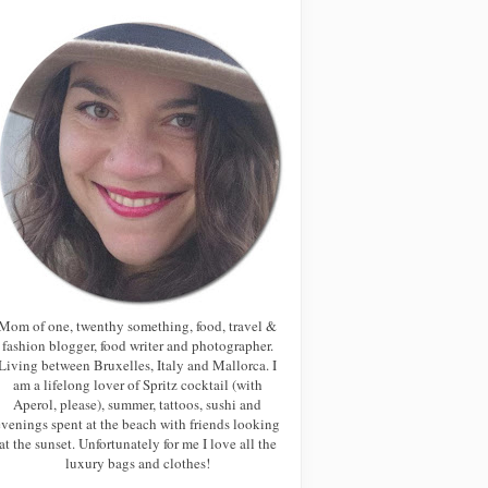
Mom of one, twenthy something, food, travel &
fashion blogger, food writer and photographer.
Living between Bruxelles, Italy and Mallorca. I
am a lifelong lover of Spritz cocktail (with
Aperol, please), summer, tattoos, sushi and
evenings spent at the beach with friends looking
at the sunset. Unfortunately for me I love all the
luxury bags and clothes!