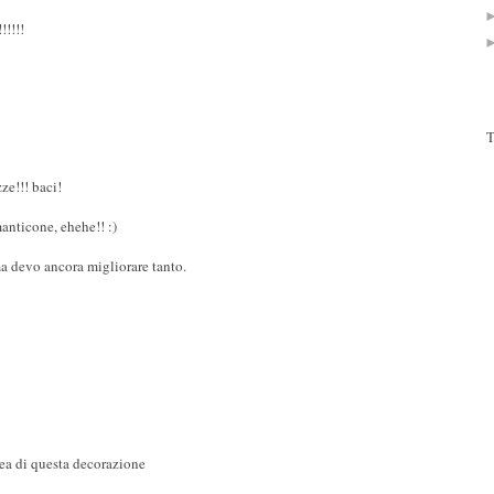
!!!!!
T
ze!!! baci!
anticone, ehehe!! :)
ma devo ancora migliorare tanto.
ea di questa decorazione