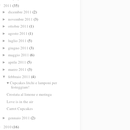
2011
(35)
▼
dicembre 2011
(2)
►
novembre 2011
(3)
►
ottobre 2011
(1)
►
agosto 2011
(1)
►
luglio 2011
(5)
►
giugno 2011
(3)
►
maggio 2011
(6)
►
aprile 2011
(5)
►
marzo 2011
(3)
►
febbraio 2011
(4)
▼
♥ Cupcakes litchi e lamponi per
festeggiare!
Crostata al limone e meringa
Love is in the air
Carrot Cupcakes
gennaio 2011
(2)
►
2010
(16)
►