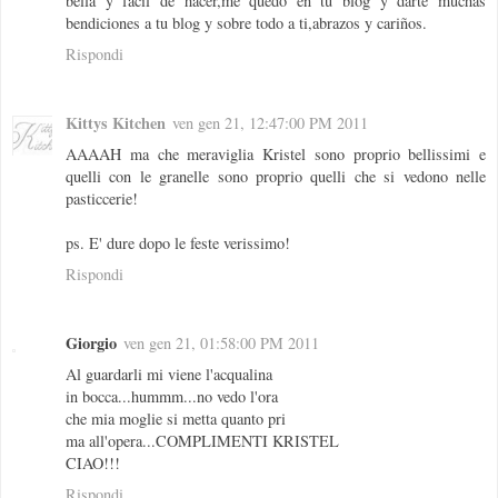
bella y fácil de hacer,me quedo en tu blog y darte muchas
bendiciones a tu blog y sobre todo a ti,abrazos y cariños.
Rispondi
Kittys Kitchen
ven gen 21, 12:47:00 PM 2011
AAAAH ma che meraviglia Kristel sono proprio bellissimi e
quelli con le granelle sono proprio quelli che si vedono nelle
pasticcerie!
ps. E' dure dopo le feste verissimo!
Rispondi
Giorgio
ven gen 21, 01:58:00 PM 2011
Al guardarli mi viene l'acqualina
in bocca...hummm...no vedo l'ora
che mia moglie si metta quanto pri
ma all'opera...COMPLIMENTI KRISTEL
CIAO!!!
Rispondi