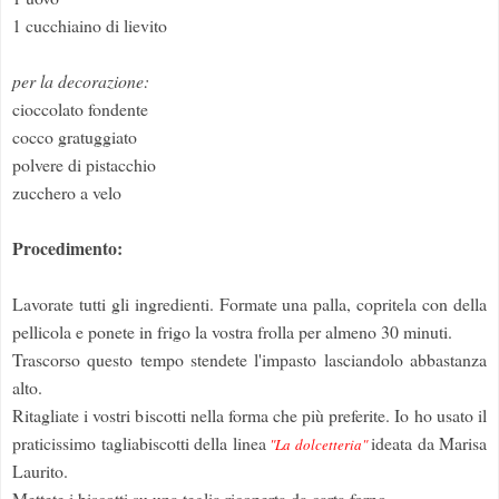
1 cucchiaino di lievito
per la decorazione:
cioccolato fondente
cocco gratuggiato
polvere di pistacchio
zucchero a velo
Procedimento:
Lavorate tutti gli ingredienti. Formate una palla, copritela con della
pellicola e ponete in frigo la vostra frolla per almeno 30 minuti.
Trascorso questo tempo stendete l'impasto lasciandolo abbastanza
alto.
Ritagliate i vostri biscotti nella forma che più preferite. Io ho usato il
praticissimo tagliabiscotti della linea
ideata da Marisa
"La dolcetteria"
Laurito.
Mettete i biscotti su una teglia ricoperta da carta forno.