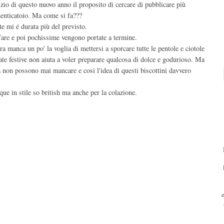
izio di questo nuovo anno il proposito di cercare di pubblicare più
menticatoio. Ma come si fa???
te mi é durata più del previsto.
fare e poi pochissime vengono portate a termine.
tra manca un po' la voglia di mettersi a sporcare tutte le pentole e ciotole
fate festive non aiuta a voler preparare qualcosa di dolce e godurioso. Ma
ta non possono mai mancare e cosi l'idea di questi biscottini davvero
que in stile so british ma anche per la colazione.