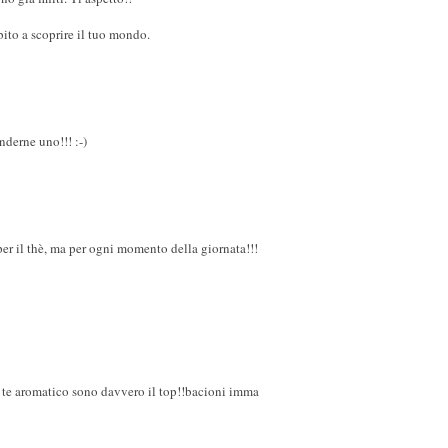
bito a scoprire il tuo mondo.
nderne uno!!! :-)
per il thè, ma per ogni momento della giornata!!!
di te aromatico sono davvero il top!!bacioni imma