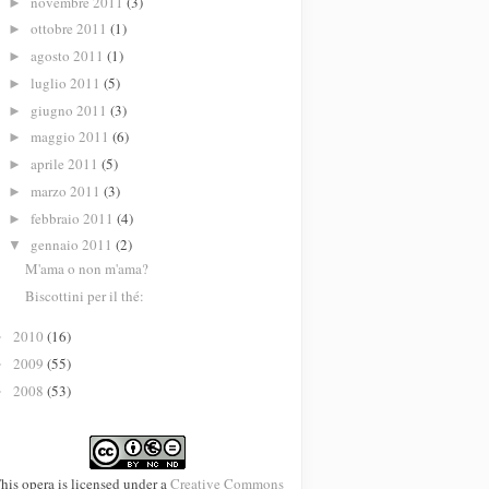
novembre 2011
(3)
►
ottobre 2011
(1)
►
agosto 2011
(1)
►
luglio 2011
(5)
►
giugno 2011
(3)
►
maggio 2011
(6)
►
aprile 2011
(5)
►
marzo 2011
(3)
►
febbraio 2011
(4)
►
gennaio 2011
(2)
▼
M'ama o non m'ama?
Biscottini per il thé:
2010
(16)
►
2009
(55)
►
2008
(53)
►
his opera is licensed under a
Creative Commons