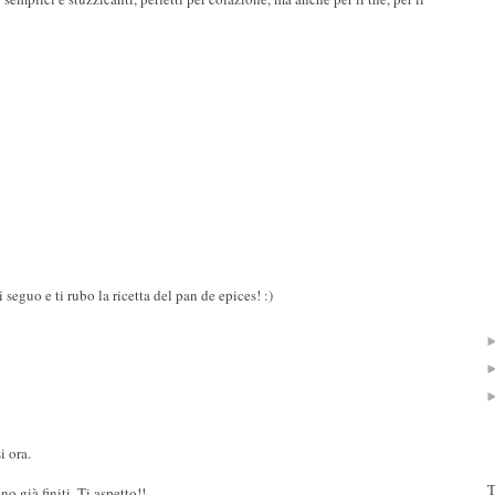
ti seguo e ti rubo la ricetta del pan de epices! :)
i ora.
T
no già finiti. Ti aspetto!!