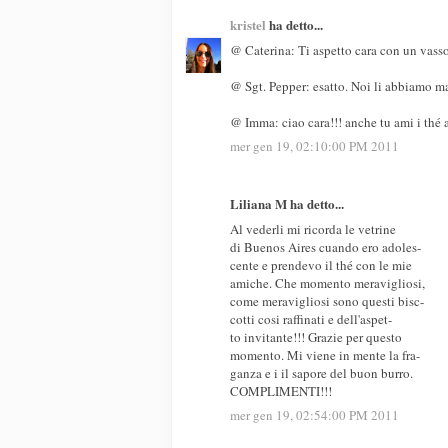
kristel
ha detto...
@ Caterina: Ti aspetto cara con un vasso
@ Sgt. Pepper: esatto. Noi li abbiamo man
@ Imma: ciao cara!!! anche tu ami i thé a
mer gen 19, 02:10:00 PM 2011
Liliana M ha detto...
Al vederli mi ricorda le vetrine
di Buenos Aires cuando ero adoles-
cente e prendevo il thé con le mie
amiche. Che momento meravigliosi,
come meravigliosi sono questi bisc-
cotti cosi raffinati e dell'aspet-
to invitante!!! Grazie per questo
momento. Mi viene in mente la fra-
ganza e i il sapore del buon burro.
COMPLIMENTI!!!
mer gen 19, 02:54:00 PM 2011