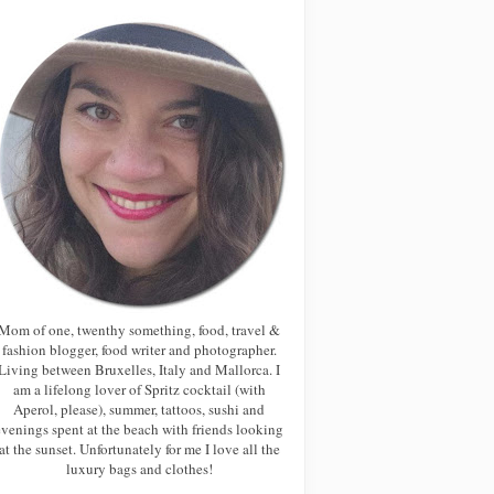
Mom of one, twenthy something, food, travel &
fashion blogger, food writer and photographer.
Living between Bruxelles, Italy and Mallorca. I
am a lifelong lover of Spritz cocktail (with
Aperol, please), summer, tattoos, sushi and
evenings spent at the beach with friends looking
at the sunset. Unfortunately for me I love all the
luxury bags and clothes!