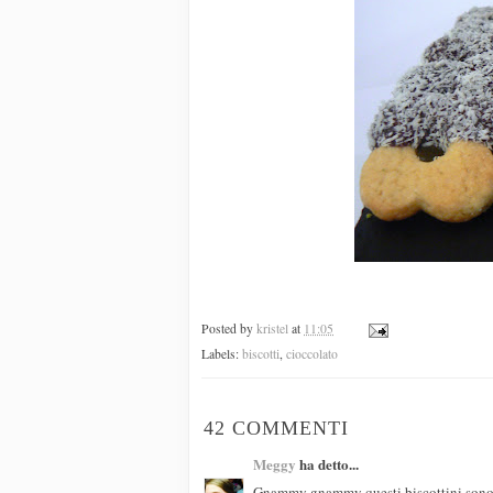
Posted by
kristel
at
11:05
Labels:
biscotti
,
cioccolato
42 COMMENTI
Meggy
ha detto...
Gnammy gnammy questi biscottini sono sem