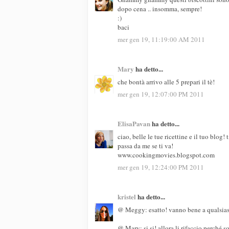
dopo cena .. insomma, sempre!
:)
baci
mer gen 19, 11:19:00 AM 2011
Mary
ha detto...
che bontà arrivo alle 5 prepari il tè!
mer gen 19, 12:07:00 PM 2011
ElisaPavan
ha detto...
ciao, belle le tue ricettine e il tuo blog! 
passa da me se ti va!
www.cookingmovies.blogspot.com
mer gen 19, 12:24:00 PM 2011
kristel
ha detto...
@ Meggy: esatto! vanno bene a qualsias
@ Mary: si si! allora li rifaccio perché so