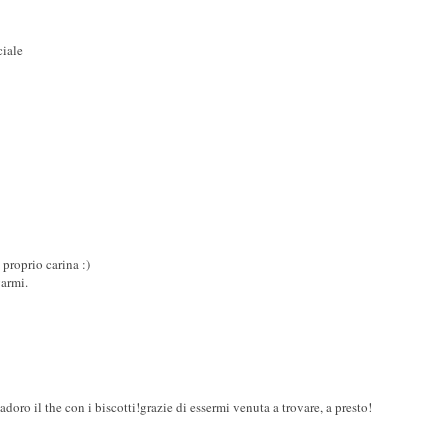
ciale
è proprio carina :)
varmi.
 adoro il the con i biscotti!grazie di essermi venuta a trovare, a presto!