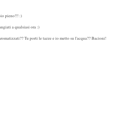
io pieno!!! :)
giati a qualsiasi ora :)
romatizzati?? Tu porti le tazze e io metto su l'acqua?? Bacioni!