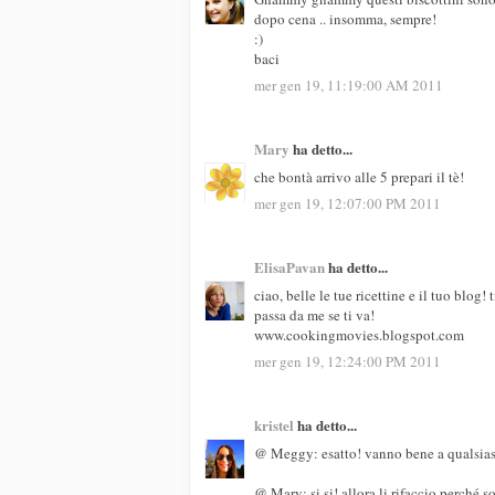
dopo cena .. insomma, sempre!
:)
baci
mer gen 19, 11:19:00 AM 2011
Mary
ha detto...
che bontà arrivo alle 5 prepari il tè!
mer gen 19, 12:07:00 PM 2011
ElisaPavan
ha detto...
ciao, belle le tue ricettine e il tuo blog! 
passa da me se ti va!
www.cookingmovies.blogspot.com
mer gen 19, 12:24:00 PM 2011
kristel
ha detto...
@ Meggy: esatto! vanno bene a qualsias
@ Mary: si si! allora li rifaccio perché so