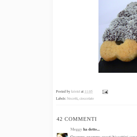
Posted by
kristel
at
11:05
Labels:
biscotti
,
cioccolato
42 COMMENTI
Meggy
ha detto...
Gnammy gnammy questi biscottini sono sem