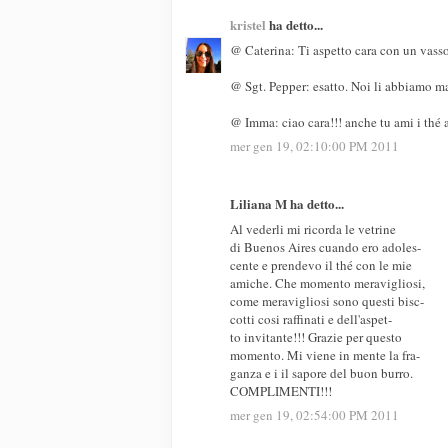
kristel
ha detto...
@ Caterina: Ti aspetto cara con un vasso
@ Sgt. Pepper: esatto. Noi li abbiamo man
@ Imma: ciao cara!!! anche tu ami i thé a
mer gen 19, 02:10:00 PM 2011
Liliana M ha detto...
Al vederli mi ricorda le vetrine
di Buenos Aires cuando ero adoles-
cente e prendevo il thé con le mie
amiche. Che momento meravigliosi,
come meravigliosi sono questi bisc-
cotti cosi raffinati e dell'aspet-
to invitante!!! Grazie per questo
momento. Mi viene in mente la fra-
ganza e i il sapore del buon burro.
COMPLIMENTI!!!
mer gen 19, 02:54:00 PM 2011