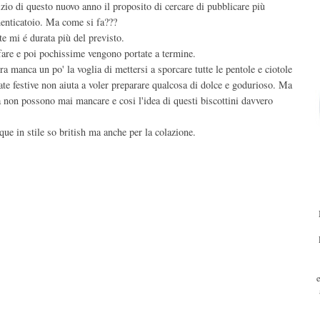
izio di questo nuovo anno il proposito di cercare di pubblicare più
menticatoio. Ma come si fa???
te mi é durata più del previsto.
fare e poi pochissime vengono portate a termine.
tra manca un po' la voglia di mettersi a sporcare tutte le pentole e ciotole
fate festive non aiuta a voler preparare qualcosa di dolce e godurioso. Ma
ta non possono mai mancare e cosi l'idea di questi biscottini davvero
que in stile so british ma anche per la colazione.