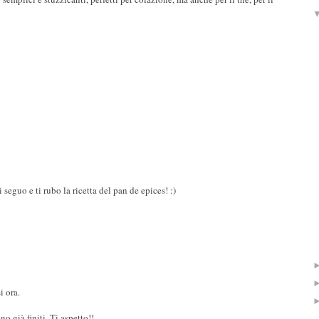
ti seguo e ti rubo la ricetta del pan de epices! :)
i ora.
no già finiti. Ti aspetto!!