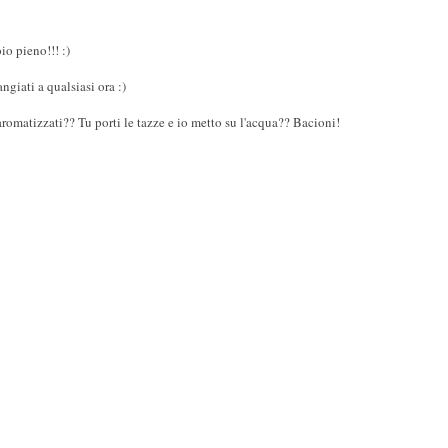
io pieno!!! :)
giati a qualsiasi ora :)
romatizzati?? Tu porti le tazze e io metto su l'acqua?? Bacioni!