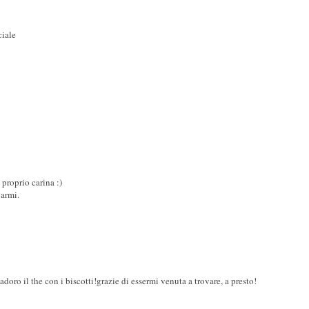
ciale
è proprio carina :)
varmi.
 adoro il the con i biscotti!grazie di essermi venuta a trovare, a presto!