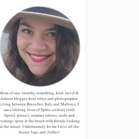
Mom of one, twenthy something, food, travel &
fashion blogger, food writer and photographer.
Living between Bruxelles, Italy and Mallorca. I
am a lifelong lover of Spritz cocktail (with
Aperol, please), summer, tattoos, sushi and
evenings spent at the beach with friends looking
at the sunset. Unfortunately for me I love all the
luxury bags and clothes!