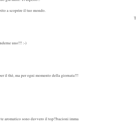
bito a scoprire il tuo mondo.
T
nderne uno!!! :-)
per il thè, ma per ogni momento della giornata!!!
di te aromatico sono davvero il top!!bacioni imma