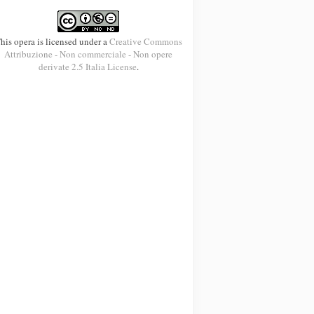
his opera is licensed under a
Creative Commons
Attribuzione - Non commerciale - Non opere
derivate 2.5 Italia License
.