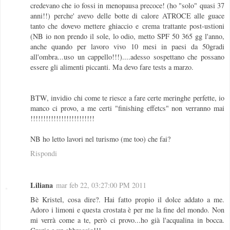
credevano che io fossi in menopausa precoce! (ho "solo" quasi 37
anni!!) perche' avevo delle botte di calore ATROCE alle guace
tanto che dovevo mettere ghiaccio e crema trattante post-ustioni
(NB io non prendo il sole, lo odio, metto SPF 50 365 gg l'anno,
anche quando per lavoro vivo 10 mesi in paesi da 50gradi
all'ombra...uso un cappello!!!)....adesso sospettano che possano
essere gli alimenti piccanti. Ma devo fare tests a marzo.
BTW, invidio chi come te riesce a fare certe meringhe perfette, io
manco ci provo, a me certi "finishing effetcs" non verranno mai
!!!!!!!!!!!!!!!!!!!!!!!!!
NB ho letto lavori nel turismo (me too) che fai?
Rispondi
Liliana
mar feb 22, 03:27:00 PM 2011
Bè Kristel, cosa dire?. Hai fatto propio il dolce addato a me.
Adoro i limoni e questa crostata è per me la fine del mondo. Non
mi verrà come a te, però ci provo...ho già l'acqualina in bocca.