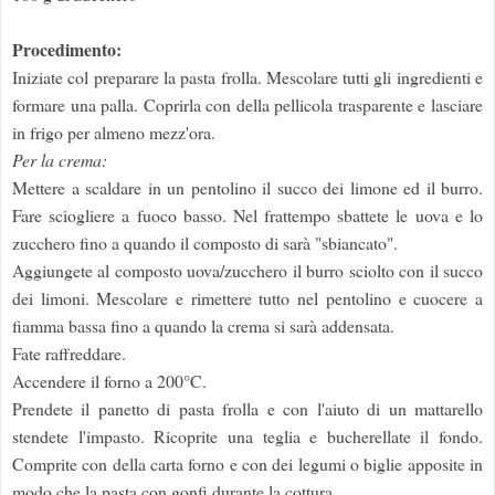
Procedimento:
Iniziate col preparare la pasta frolla. Mescolare tutti gli ingredienti e
formare una palla. Coprirla con della pellicola trasparente e lasciare
in frigo per almeno mezz'ora.
Per la crema:
Mettere a scaldare in un pentolino il succo dei limone ed il burro.
Fare sciogliere a fuoco basso. Nel frattempo sbattete le uova e lo
zucchero fino a quando il composto di sarà "sbiancato".
Aggiungete al composto uova/zucchero il burro sciolto con il succo
dei limoni. Mescolare e rimettere tutto nel pentolino e cuocere a
fiamma bassa fino a quando la crema si sarà addensata.
Fate raffreddare.
Accendere il forno a 200°C.
Prendete il panetto di pasta frolla e con l'aiuto di un mattarello
stendete l'impasto. Ricoprite una teglia e bucherellate il fondo.
Comprite con della carta forno e con dei legumi o biglie apposite in
modo che la pasta con gonfi durante la cottura.