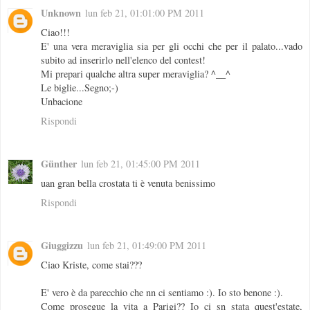
Unknown
lun feb 21, 01:01:00 PM 2011
Ciao!!!
E' una vera meraviglia sia per gli occhi che per il palato...vado
subito ad inserirlo nell'elenco del contest!
Mi prepari qualche altra super meraviglia? ^__^
Le biglie...Segno;-)
Unbacione
Rispondi
Günther
lun feb 21, 01:45:00 PM 2011
uan gran bella crostata ti è venuta benissimo
Rispondi
Giuggizzu
lun feb 21, 01:49:00 PM 2011
Ciao Kriste, come stai???
E' vero è da parecchio che nn ci sentiamo :). Io sto benone :).
Come prosegue la vita a Parigi?? Io ci sn stata quest'estate,