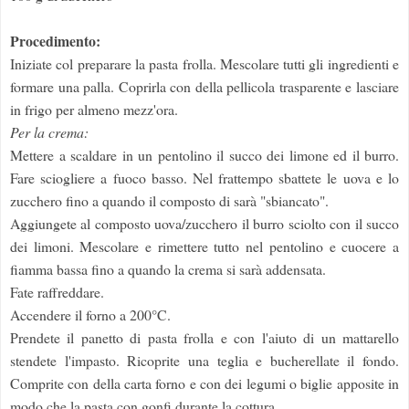
Procedimento:
Iniziate col preparare la pasta frolla. Mescolare tutti gli ingredienti e
formare una palla. Coprirla con della pellicola trasparente e lasciare
in frigo per almeno mezz'ora.
Per la crema:
Mettere a scaldare in un pentolino il succo dei limone ed il burro.
Fare sciogliere a fuoco basso. Nel frattempo sbattete le uova e lo
zucchero fino a quando il composto di sarà "sbiancato".
Aggiungete al composto uova/zucchero il burro sciolto con il succo
dei limoni. Mescolare e rimettere tutto nel pentolino e cuocere a
fiamma bassa fino a quando la crema si sarà addensata.
Fate raffreddare.
Accendere il forno a 200°C.
Prendete il panetto di pasta frolla e con l'aiuto di un mattarello
stendete l'impasto. Ricoprite una teglia e bucherellate il fondo.
Comprite con della carta forno e con dei legumi o biglie apposite in
modo che la pasta con gonfi durante la cottura.