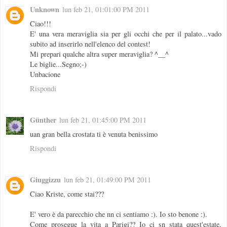
Unknown
lun feb 21, 01:01:00 PM 2011
Ciao!!!
E' una vera meraviglia sia per gli occhi che per il palato...vado
subito ad inserirlo nell'elenco del contest!
Mi prepari qualche altra super meraviglia? ^__^
Le biglie...Segno;-)
Unbacione
Rispondi
Günther
lun feb 21, 01:45:00 PM 2011
uan gran bella crostata ti è venuta benissimo
Rispondi
Giuggizzu
lun feb 21, 01:49:00 PM 2011
Ciao Kriste, come stai???
E' vero è da parecchio che nn ci sentiamo :). Io sto benone :).
Come prosegue la vita a Parigi?? Io ci sn stata quest'estate,