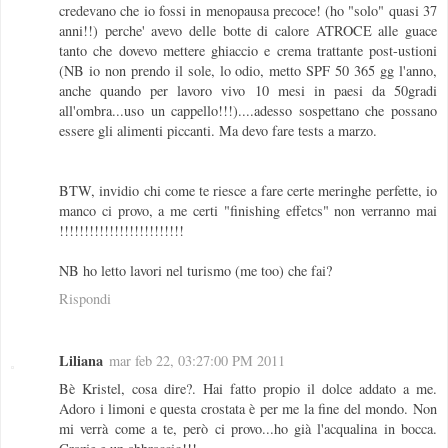
credevano che io fossi in menopausa precoce! (ho "solo" quasi 37
anni!!) perche' avevo delle botte di calore ATROCE alle guace
tanto che dovevo mettere ghiaccio e crema trattante post-ustioni
(NB io non prendo il sole, lo odio, metto SPF 50 365 gg l'anno,
anche quando per lavoro vivo 10 mesi in paesi da 50gradi
all'ombra...uso un cappello!!!)....adesso sospettano che possano
essere gli alimenti piccanti. Ma devo fare tests a marzo.
BTW, invidio chi come te riesce a fare certe meringhe perfette, io
manco ci provo, a me certi "finishing effetcs" non verranno mai
!!!!!!!!!!!!!!!!!!!!!!!!!
NB ho letto lavori nel turismo (me too) che fai?
Rispondi
Liliana
mar feb 22, 03:27:00 PM 2011
Bè Kristel, cosa dire?. Hai fatto propio il dolce addato a me.
Adoro i limoni e questa crostata è per me la fine del mondo. Non
mi verrà come a te, però ci provo...ho già l'acqualina in bocca.