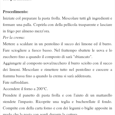
Procedimento:
Iniziate col preparare la pasta frolla. Mescolare tutti gli ingredienti e
formare una palla. Coprirla con della pellicola trasparente e lasciare
in frigo per almeno mezz'ora.
Per la crema:
Mettere a scaldare in un pentolino il succo dei limone ed il burro.
Fare sciogliere a fuoco basso. Nel frattempo sbattete le uova e lo
zucchero fino a quando il composto di sarà "sbiancato".
Aggiungete al composto uova/zucchero il burro sciolto con il succo
dei limoni. Mescolare e rimettere tutto nel pentolino e cuocere a
fiamma bassa fino a quando la crema si sarà addensata.
Fate raffreddare.
Accendere il forno a 200°C.
Prendete il panetto di pasta frolla e con l'aiuto di un mattarello
stendete l'impasto. Ricoprite una teglia e bucherellate il fondo.
Comprite con della carta forno e con dei legumi o biglie apposite in
modo che la pasta con gonfi durante la cottura.