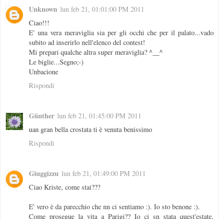
Unknown
lun feb 21, 01:01:00 PM 2011
Ciao!!!
E' una vera meraviglia sia per gli occhi che per il palato...vado
subito ad inserirlo nell'elenco del contest!
Mi prepari qualche altra super meraviglia? ^__^
Le biglie...Segno;-)
Unbacione
Rispondi
Günther
lun feb 21, 01:45:00 PM 2011
uan gran bella crostata ti è venuta benissimo
Rispondi
Giuggizzu
lun feb 21, 01:49:00 PM 2011
Ciao Kriste, come stai???
E' vero è da parecchio che nn ci sentiamo :). Io sto benone :).
Come prosegue la vita a Parigi?? Io ci sn stata quest'estate,