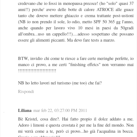
credevano che io fossi in menopausa precoce! (ho "solo" quasi 37
anni!!) perche' avevo delle botte di calore ATROCE alle guace
tanto che dovevo mettere ghiaccio e crema trattante post-ustioni
(NB io non prendo il sole, lo odio, metto SPF 50 365 gg l'anno,
anche quando per lavoro vivo 10 mesi in paesi da 50gradi
all'ombra...uso un cappello!!!)....adesso sospettano che possano
essere gli alimenti piccanti. Ma devo fare tests a marzo.
BTW, invidio chi come te riesce a fare certe meringhe perfette, io
manco ci provo, a me certi "finishing effetcs" non verranno mai
!!!!!!!!!!!!!!!!!!!!!!!!!
NB ho letto lavori nel turismo (me too) che fai?
Rispondi
Liliana
mar feb 22, 03:27:00 PM 2011
Bè Kristel, cosa dire?. Hai fatto propio il dolce addato a me.
Adoro i limoni e questa crostata è per me la fine del mondo. Non
mi verrà come a te, però ci provo...ho già l'acqualina in bocca.