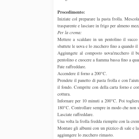
Procedimento:
Iniziate col preparare la pasta frolla. Mescola
trasparente e lasciare in frigo per almeno mez
Per la crema:
Mettere a scaldare in un pentolino il succo
sbattete le uova e lo zucchero fino a quando i
Aggiungete al composto uova/zucchero il bu
pentolino e cuocere a fiamma bassa fino a qua
Fate raffreddare.
Accendere il forno a 200°C.
Prendete il panetto di pasta frolla e con l'aiu
il fondo. Comprite con della carta forno e co
cottura.
Infornare per 10 minuti a 200°C. Poi togliere 
180°C. Controllare sempre in modo che non si
Lasciate raffreddare.
Una volta la frolla fredda riempite con la crem
Montare gli albumi con un pizzico di sale e l
aggiungere lo zucchero rimasto.