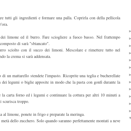
re tutti gli ingredienti e formare una palla. Coprirla con della pellicola
z'ora.
 dei limone ed il burro. Fare sciogliere a fuoco basso. Nel frattempo
l composto di sarà "sbiancato".
rro sciolto con il succo dei limoni. Mescolare e rimettere tutto nel
ndo la crema si sarà addensata.
to di un mattarello stendete l'impasto. Ricoprite una teglia e bucherellate
n dei legumi o biglie apposite in modo che la pasta con gonfi durante la
la carta forno ed i legumi e continuare la cottura per altri 10 minuti a
 scurisca troppo.
a al limone, ponete in frigo e preparate la meringa.
a metà dello zucchero. Solo quando saranno perfettamente montati a neve