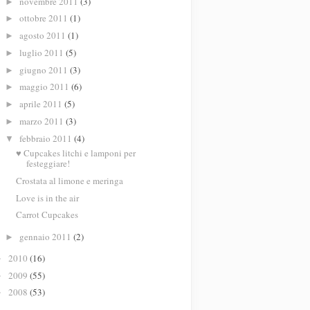
novembre 2011
(3)
►
ottobre 2011
(1)
►
agosto 2011
(1)
►
luglio 2011
(5)
►
giugno 2011
(3)
►
maggio 2011
(6)
►
aprile 2011
(5)
►
marzo 2011
(3)
►
febbraio 2011
(4)
▼
♥ Cupcakes litchi e lamponi per
festeggiare!
Crostata al limone e meringa
Love is in the air
Carrot Cupcakes
gennaio 2011
(2)
►
2010
(16)
►
2009
(55)
►
2008
(53)
►