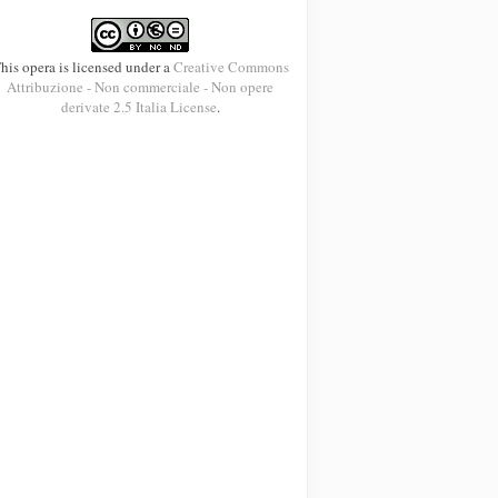
his opera is licensed under a
Creative Commons
Attribuzione - Non commerciale - Non opere
derivate 2.5 Italia License
.