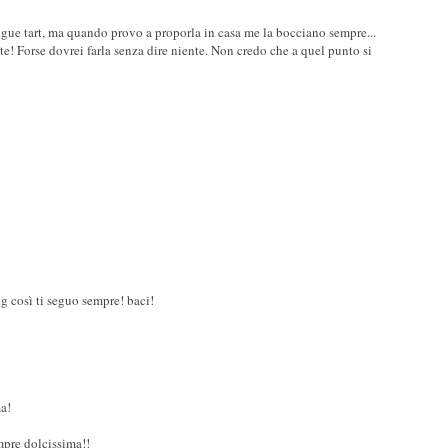
ngue tart, ma quando provo a proporla in casa me la bocciano sempre...
e! Forse dovrei farla senza dire niente. Non credo che a quel punto si
og così ti seguo sempre! baci!
ma!
mpre dolcissima!!