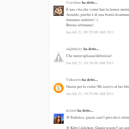
Carolina
ha detto...
È una vita che vorrei fare la lemon meri
Assurdo, perché è di una bontà disarmant
tireranno indietro! ;)
Buona settimana!
lun feb 21, 09:59:00 AM 2011
nightfairy
ha detto...
Che meravigliaaaa!deliziosa!
lun feb 21, 10:30:00 AM 2011
Unknown
ha detto...
Grazie per la visita! Mi iscrivo al tuo bl
lun feb 21, 10:55:00 AM 2011
kristel
ha detto...
@ Federica: grazie cara!! provala é otti
@ Kitty's kitchen: Grazie tesoro!! sei se