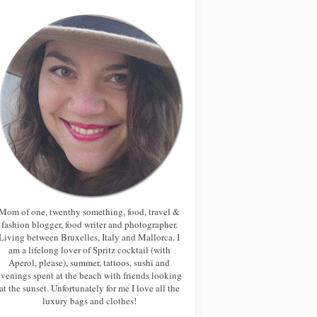
Mom of one, twenthy something, food, travel &
fashion blogger, food writer and photographer.
Living between Bruxelles, Italy and Mallorca. I
am a lifelong lover of Spritz cocktail (with
Aperol, please), summer, tattoos, sushi and
evenings spent at the beach with friends looking
at the sunset. Unfortunately for me I love all the
luxury bags and clothes!