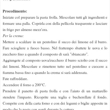
Procedimento:
Iniziate col preparare la pasta frolla. Mescolare tutti gli ingredienti e
formare una palla. Coprirla con della pellicola trasparente e lasciare
in frigo per almeno mezz'ora.
Per la crema:
Mettere a scaldare in un pentolino il succo dei limone ed il burro.
Fare sciogliere a fuoco basso. Nel frattempo sbattete le uova e lo
zucchero fino a quando il composto di sarà "sbiancato".
Aggiungete al composto uova/zucchero il burro sciolto con il succo
dei limoni. Mescolare e rimettere tutto nel pentolino e cuocere a
fiamma bassa fino a quando la crema si sarà addensata.
Fate raffreddare.
Accendere il forno a 200°C.
Prendete il panetto di pasta frolla e con l'aiuto di un mattarello
stendete l'impasto. Ricoprite una teglia e bucherellate il fondo.
Comprite con della carta forno e con dei legumi o biglie apposite in
modo che la pasta con gonfi durante la cottura.