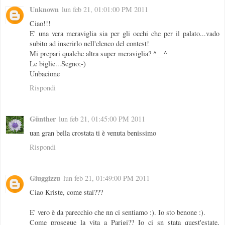
Unknown
lun feb 21, 01:01:00 PM 2011
Ciao!!!
E' una vera meraviglia sia per gli occhi che per il palato...vado
subito ad inserirlo nell'elenco del contest!
Mi prepari qualche altra super meraviglia? ^__^
Le biglie...Segno;-)
Unbacione
Rispondi
Günther
lun feb 21, 01:45:00 PM 2011
uan gran bella crostata ti è venuta benissimo
Rispondi
Giuggizzu
lun feb 21, 01:49:00 PM 2011
Ciao Kriste, come stai???
E' vero è da parecchio che nn ci sentiamo :). Io sto benone :).
Come prosegue la vita a Parigi?? Io ci sn stata quest'estate,