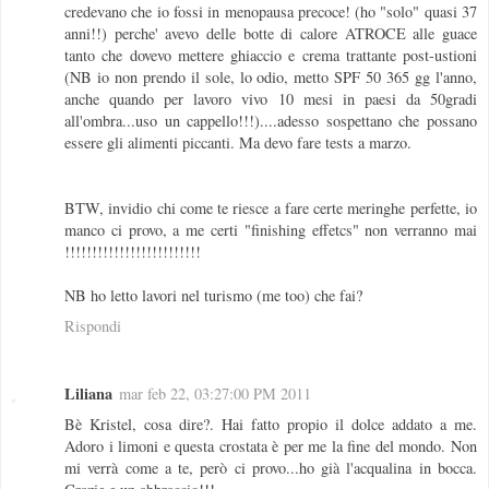
credevano che io fossi in menopausa precoce! (ho "solo" quasi 37
anni!!) perche' avevo delle botte di calore ATROCE alle guace
tanto che dovevo mettere ghiaccio e crema trattante post-ustioni
(NB io non prendo il sole, lo odio, metto SPF 50 365 gg l'anno,
anche quando per lavoro vivo 10 mesi in paesi da 50gradi
all'ombra...uso un cappello!!!)....adesso sospettano che possano
essere gli alimenti piccanti. Ma devo fare tests a marzo.
BTW, invidio chi come te riesce a fare certe meringhe perfette, io
manco ci provo, a me certi "finishing effetcs" non verranno mai
!!!!!!!!!!!!!!!!!!!!!!!!!
NB ho letto lavori nel turismo (me too) che fai?
Rispondi
Liliana
mar feb 22, 03:27:00 PM 2011
Bè Kristel, cosa dire?. Hai fatto propio il dolce addato a me.
Adoro i limoni e questa crostata è per me la fine del mondo. Non
mi verrà come a te, però ci provo...ho già l'acqualina in bocca.