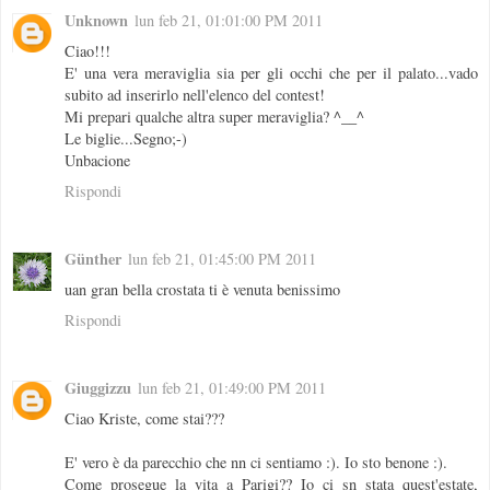
Unknown
lun feb 21, 01:01:00 PM 2011
Ciao!!!
E' una vera meraviglia sia per gli occhi che per il palato...vado
subito ad inserirlo nell'elenco del contest!
Mi prepari qualche altra super meraviglia? ^__^
Le biglie...Segno;-)
Unbacione
Rispondi
Günther
lun feb 21, 01:45:00 PM 2011
uan gran bella crostata ti è venuta benissimo
Rispondi
Giuggizzu
lun feb 21, 01:49:00 PM 2011
Ciao Kriste, come stai???
E' vero è da parecchio che nn ci sentiamo :). Io sto benone :).
Come prosegue la vita a Parigi?? Io ci sn stata quest'estate,