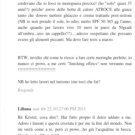
credevano che io fossi in menopausa precoce! (ho "solo" quasi 37
anni!!) perche' avevo delle botte di calore ATROCE alle guace
tanto che dovevo mettere ghiaccio e crema trattante post-ustioni
(NB io non prendo il sole, lo odio, metto SPF 50 365 gg l'anno,
anche quando per lavoro vivo 10 mesi in paesi da 50gradi
all'ombra...uso un cappello!!!)....adesso sospettano che possano
essere gli alimenti piccanti. Ma devo fare tests a marzo.
BTW, invidio chi come te riesce a fare certe meringhe perfette, io
manco ci provo, a me certi "finishing effetcs" non verranno mai
!!!!!!!!!!!!!!!!!!!!!!!!!
NB ho letto lavori nel turismo (me too) che fai?
Rispondi
Liliana
mar feb 22, 03:27:00 PM 2011
Bè Kristel, cosa dire?. Hai fatto propio il dolce addato a me.
Adoro i limoni e questa crostata è per me la fine del mondo. Non
mi verrà come a te, però ci provo...ho già l'acqualina in bocca.