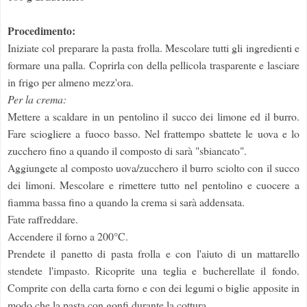
Procedimento:
Iniziate col preparare la pasta frolla. Mescolare tutti gli ingredienti e
formare una palla. Coprirla con della pellicola trasparente e lasciare
in frigo per almeno mezz'ora.
Per la crema:
Mettere a scaldare in un pentolino il succo dei limone ed il burro.
Fare sciogliere a fuoco basso. Nel frattempo sbattete le uova e lo
zucchero fino a quando il composto di sarà "sbiancato".
Aggiungete al composto uova/zucchero il burro sciolto con il succo
dei limoni. Mescolare e rimettere tutto nel pentolino e cuocere a
fiamma bassa fino a quando la crema si sarà addensata.
Fate raffreddare.
Accendere il forno a 200°C.
Prendete il panetto di pasta frolla e con l'aiuto di un mattarello
stendete l'impasto. Ricoprite una teglia e bucherellate il fondo.
Comprite con della carta forno e con dei legumi o biglie apposite in
modo che la pasta con gonfi durante la cottura.