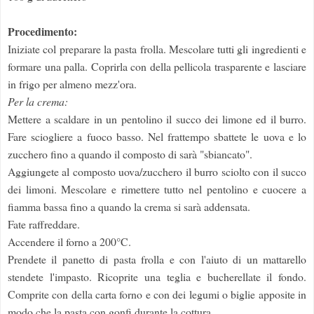
Procedimento:
Iniziate col preparare la pasta frolla. Mescolare tutti gli ingredienti e
formare una palla. Coprirla con della pellicola trasparente e lasciare
in frigo per almeno mezz'ora.
Per la crema:
Mettere a scaldare in un pentolino il succo dei limone ed il burro.
Fare sciogliere a fuoco basso. Nel frattempo sbattete le uova e lo
zucchero fino a quando il composto di sarà "sbiancato".
Aggiungete al composto uova/zucchero il burro sciolto con il succo
dei limoni. Mescolare e rimettere tutto nel pentolino e cuocere a
fiamma bassa fino a quando la crema si sarà addensata.
Fate raffreddare.
Accendere il forno a 200°C.
Prendete il panetto di pasta frolla e con l'aiuto di un mattarello
stendete l'impasto. Ricoprite una teglia e bucherellate il fondo.
Comprite con della carta forno e con dei legumi o biglie apposite in
modo che la pasta con gonfi durante la cottura.