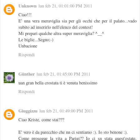
Unknown
lun feb 21, 01:01:00 PM 2011
Ciao!!!
E' una vera meraviglia sia per gli occhi che per il palato...vado
subito ad inserirlo nell'elenco del contest!
Mi prepari qualche altra super meraviglia? ^__^
Le biglie...Segno;-)
Unbacione
Rispondi
Günther
lun feb 21, 01:45:00 PM 2011
uan gran bella crostata ti è venuta benissimo
Rispondi
Giuggizzu
lun feb 21, 01:49:00 PM 2011
Ciao Kriste, come stai???
E' vero è da parecchio che nn ci sentiamo :). Io sto benone :).
Come prosegue la vita a Parigi?? Io ci sn stata quest'estate,