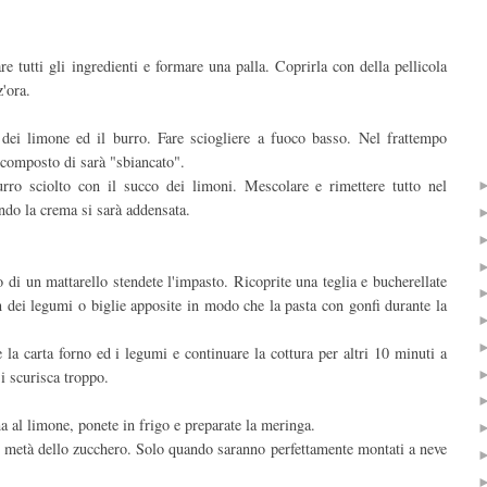
re tutti gli ingredienti e formare una palla. Coprirla con della pellicola
z'ora.
 dei limone ed il burro. Fare sciogliere a fuoco basso. Nel frattempo
l composto di sarà "sbiancato".
rro sciolto con il succo dei limoni. Mescolare e rimettere tutto nel
ndo la crema si sarà addensata.
to di un mattarello stendete l'impasto. Ricoprite una teglia e bucherellate
n dei legumi o biglie apposite in modo che la pasta con gonfi durante la
la carta forno ed i legumi e continuare la cottura per altri 10 minuti a
 scurisca troppo.
a al limone, ponete in frigo e preparate la meringa.
a metà dello zucchero. Solo quando saranno perfettamente montati a neve