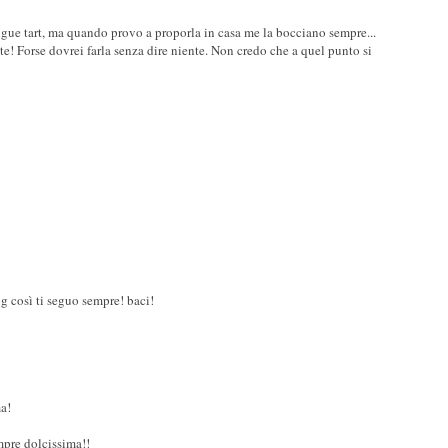
ngue tart, ma quando provo a proporla in casa me la bocciano sempre...
e! Forse dovrei farla senza dire niente. Non credo che a quel punto si
og così ti seguo sempre! baci!
ma!
mpre dolcissima!!