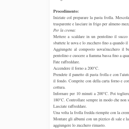
Procedimento:
Iniziate col preparare la pasta frolla. Mescola
trasparente e lasciare in frigo per almeno mez
Per la crema:
Mettere a scaldare in un pentolino il succo
sbattete le uova e lo zucchero fino a quando i
Aggiungete al composto uova/zucchero il bu
pentolino e cuocere a fiamma bassa fino a qua
Fate raffreddare.
Accendere il forno a 200°C.
Prendete il panetto di pasta frolla e con l'aiu
il fondo. Comprite con della carta forno e co
cottura.
Infornare per 10 minuti a 200°C. Poi togliere 
180°C. Controllare sempre in modo che non si
Lasciate raffreddare.
Una volta la frolla fredda riempite con la crem
Montare gli albumi con un pizzico di sale e l
aggiungere lo zucchero rimasto.