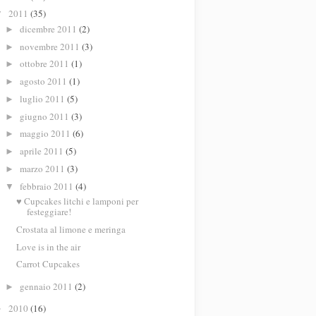
2011
(35)
▼
dicembre 2011
(2)
►
novembre 2011
(3)
►
ottobre 2011
(1)
►
agosto 2011
(1)
►
luglio 2011
(5)
►
giugno 2011
(3)
►
maggio 2011
(6)
►
aprile 2011
(5)
►
marzo 2011
(3)
►
febbraio 2011
(4)
▼
♥ Cupcakes litchi e lamponi per
festeggiare!
Crostata al limone e meringa
Love is in the air
Carrot Cupcakes
gennaio 2011
(2)
►
2010
(16)
►