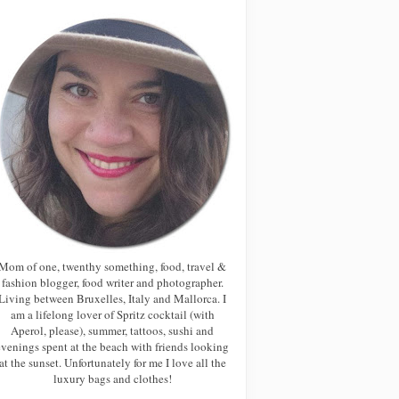
Mom of one, twenthy something, food, travel &
fashion blogger, food writer and photographer.
Living between Bruxelles, Italy and Mallorca. I
am a lifelong lover of Spritz cocktail (with
Aperol, please), summer, tattoos, sushi and
evenings spent at the beach with friends looking
at the sunset. Unfortunately for me I love all the
luxury bags and clothes!