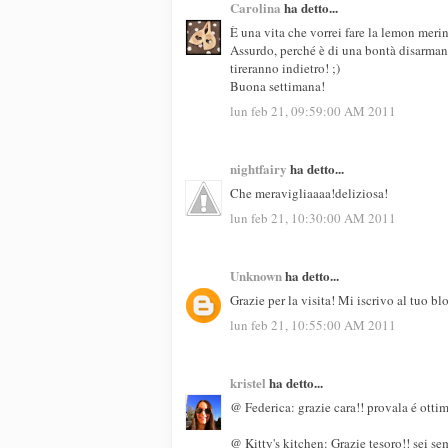
Carolina
ha detto...
È una vita che vorrei fare la lemon meri
Assurdo, perché è di una bontà disarmant
tireranno indietro! ;)
Buona settimana!
lun feb 21, 09:59:00 AM 2011
nightfairy
ha detto...
Che meravigliaaaa!deliziosa!
lun feb 21, 10:30:00 AM 2011
Unknown
ha detto...
Grazie per la visita! Mi iscrivo al tuo bl
lun feb 21, 10:55:00 AM 2011
kristel
ha detto...
@ Federica: grazie cara!! provala é otti
@ Kitty's kitchen: Grazie tesoro!! sei se