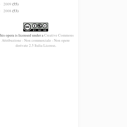
2009
(55)
►
2008
(53)
►
his opera is licensed under a
Creative Commons
Attribuzione - Non commerciale - Non opere
derivate 2.5 Italia License
.