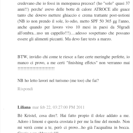
credevano che io fossi in menopausa precoce! (ho "solo" quasi 37
anni!!) perche' avevo delle botte di calore ATROCE alle guace
tanto che dovevo mettere ghiaccio e crema trattante post-ustioni
(NB io non prendo il sole, lo odio, metto SPF 50 365 gg l'anno,
anche quando per lavoro vivo 10 mesi in paesi da 50gradi
all'ombra...uso un cappello!!!)....adesso sospettano che possano
essere gli alimenti piccanti. Ma devo fare tests a marzo.
BTW, invidio chi come te riesce a fare certe meringhe perfette, io
manco ci provo, a me certi "finishing effetcs" non verranno mai
!!!!!!!!!!!!!!!!!!!!!!!!!
NB ho letto lavori nel turismo (me too) che fai?
Rispondi
Liliana
mar feb 22, 03:27:00 PM 2011
Bè Kristel, cosa dire?. Hai fatto propio il dolce addato a me.
Adoro i limoni e questa crostata è per me la fine del mondo. Non
mi verrà come a te, però ci provo...ho già l'acqualina in bocca.