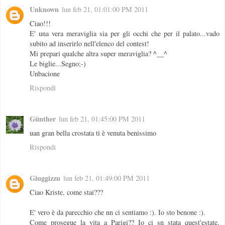
Unknown
lun feb 21, 01:01:00 PM 2011
Ciao!!!
E' una vera meraviglia sia per gli occhi che per il palato...vado
subito ad inserirlo nell'elenco del contest!
Mi prepari qualche altra super meraviglia? ^__^
Le biglie...Segno;-)
Unbacione
Rispondi
Günther
lun feb 21, 01:45:00 PM 2011
uan gran bella crostata ti è venuta benissimo
Rispondi
Giuggizzu
lun feb 21, 01:49:00 PM 2011
Ciao Kriste, come stai???
E' vero è da parecchio che nn ci sentiamo :). Io sto benone :).
Come prosegue la vita a Parigi?? Io ci sn stata quest'estate,