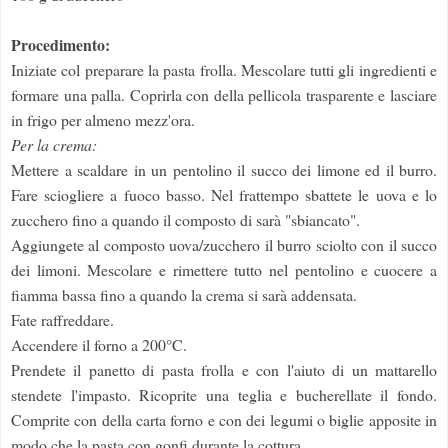
Procedimento:
Iniziate col preparare la pasta frolla. Mescolare tutti gli ingredienti e
formare una palla. Coprirla con della pellicola trasparente e lasciare
in frigo per almeno mezz'ora.
Per la crema:
Mettere a scaldare in un pentolino il succo dei limone ed il burro.
Fare sciogliere a fuoco basso. Nel frattempo sbattete le uova e lo
zucchero fino a quando il composto di sarà "sbiancato".
Aggiungete al composto uova/zucchero il burro sciolto con il succo
dei limoni. Mescolare e rimettere tutto nel pentolino e cuocere a
fiamma bassa fino a quando la crema si sarà addensata.
Fate raffreddare.
Accendere il forno a 200°C.
Prendete il panetto di pasta frolla e con l'aiuto di un mattarello
stendete l'impasto. Ricoprite una teglia e bucherellate il fondo.
Comprite con della carta forno e con dei legumi o biglie apposite in
modo che la pasta con gonfi durante la cottura.