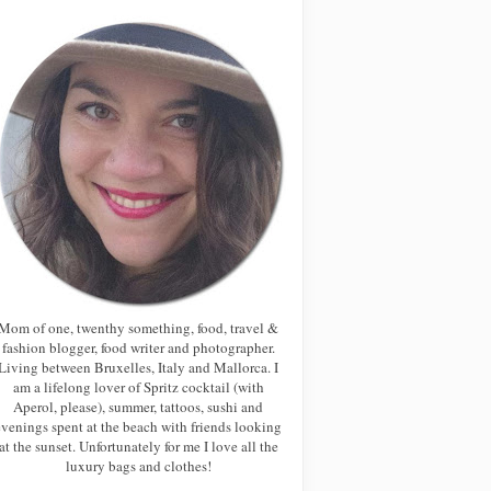
Mom of one, twenthy something, food, travel &
fashion blogger, food writer and photographer.
Living between Bruxelles, Italy and Mallorca. I
am a lifelong lover of Spritz cocktail (with
Aperol, please), summer, tattoos, sushi and
evenings spent at the beach with friends looking
at the sunset. Unfortunately for me I love all the
luxury bags and clothes!