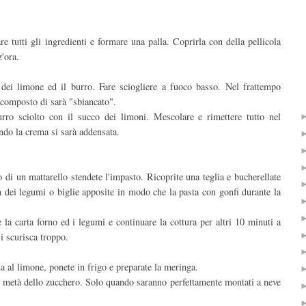
re tutti gli ingredienti e formare una palla. Coprirla con della pellicola
z'ora.
 dei limone ed il burro. Fare sciogliere a fuoco basso. Nel frattempo
l composto di sarà "sbiancato".
rro sciolto con il succo dei limoni. Mescolare e rimettere tutto nel
ndo la crema si sarà addensata.
to di un mattarello stendete l'impasto. Ricoprite una teglia e bucherellate
n dei legumi o biglie apposite in modo che la pasta con gonfi durante la
la carta forno ed i legumi e continuare la cottura per altri 10 minuti a
 scurisca troppo.
a al limone, ponete in frigo e preparate la meringa.
a metà dello zucchero. Solo quando saranno perfettamente montati a neve