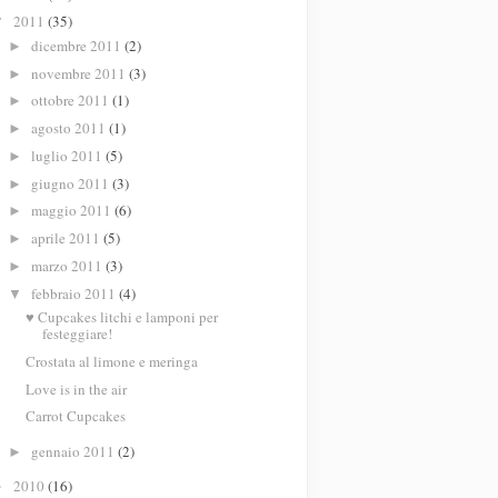
2011
(35)
▼
dicembre 2011
(2)
►
novembre 2011
(3)
►
ottobre 2011
(1)
►
agosto 2011
(1)
►
luglio 2011
(5)
►
giugno 2011
(3)
►
maggio 2011
(6)
►
aprile 2011
(5)
►
marzo 2011
(3)
►
febbraio 2011
(4)
▼
♥ Cupcakes litchi e lamponi per
festeggiare!
Crostata al limone e meringa
Love is in the air
Carrot Cupcakes
gennaio 2011
(2)
►
2010
(16)
►