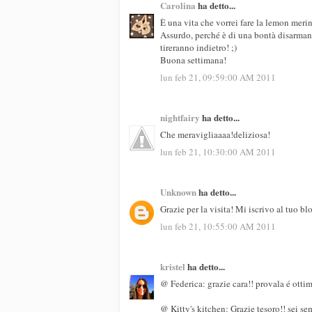
Carolina
ha detto...
È una vita che vorrei fare la lemon meri
Assurdo, perché è di una bontà disarmant
tireranno indietro! ;)
Buona settimana!
lun feb 21, 09:59:00 AM 2011
nightfairy
ha detto...
Che meravigliaaaa!deliziosa!
lun feb 21, 10:30:00 AM 2011
Unknown
ha detto...
Grazie per la visita! Mi iscrivo al tuo bl
lun feb 21, 10:55:00 AM 2011
kristel
ha detto...
@ Federica: grazie cara!! provala é otti
@ Kitty's kitchen: Grazie tesoro!! sei se