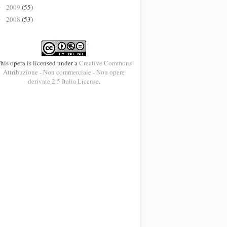
2009
(55)
►
2008
(53)
►
his opera is licensed under a
Creative Commons
Attribuzione - Non commerciale - Non opere
derivate 2.5 Italia License
.