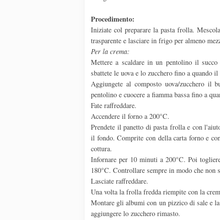
Procedimento:
Iniziate col preparare la pasta frolla. Mescola
trasparente e lasciare in frigo per almeno mez
Per la crema:
Mettere a scaldare in un pentolino il succo
sbattete le uova e lo zucchero fino a quando i
Aggiungete al composto uova/zucchero il bu
pentolino e cuocere a fiamma bassa fino a qua
Fate raffreddare.
Accendere il forno a 200°C.
Prendete il panetto di pasta frolla e con l'aiu
il fondo. Comprite con della carta forno e co
cottura.
Infornare per 10 minuti a 200°C. Poi togliere 
180°C. Controllare sempre in modo che non si
Lasciate raffreddare.
Una volta la frolla fredda riempite con la crem
Montare gli albumi con un pizzico di sale e l
aggiungere lo zucchero rimasto.