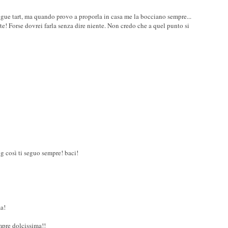
ngue tart, ma quando provo a proporla in casa me la bocciano sempre...
e! Forse dovrei farla senza dire niente. Non credo che a quel punto si
og così ti seguo sempre! baci!
ma!
mpre dolcissima!!