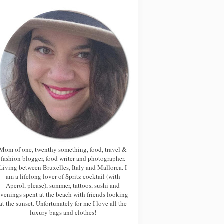
Mom of one, twenthy something, food, travel &
fashion blogger, food writer and photographer.
Living between Bruxelles, Italy and Mallorca. I
am a lifelong lover of Spritz cocktail (with
Aperol, please), summer, tattoos, sushi and
evenings spent at the beach with friends looking
at the sunset. Unfortunately for me I love all the
luxury bags and clothes!