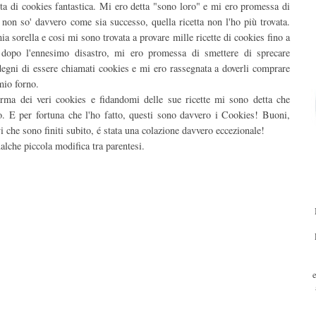
tta di cookies fantastica. Mi ero detta "sono loro" e mi ero promessa di
 non so' davvero come sia successo, quella ricetta non l'ho più trovata.
 sorella e cosi mi sono trovata a provare mille ricette di cookies fino a
, dopo l'ennesimo disastro, mi ero promessa di smettere di sprecare
n degni di essere chiamati cookies e mi ero rassegnata a doverli comprare
mio forno.
forma dei veri cookies e fidandomi delle sue ricette mi sono detta che
lo. E per fortuna che l'ho fatto, questi sono davvero i Cookies! Buoni,
vi che sono finiti subito, é stata una colazione davvero eccezionale!
lche piccola modifica tra parentesi.