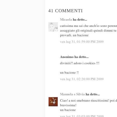
41 COMMENTI
Micaela
ha detto...
carissima ma sai che anch'io sono perenn
assaggiato gli originali quindi dimmi tu
provarli. un bacione
ven lug 31, 01:59:00 PM 2009
Anonimo ha detto...
diviniii!! adoro i cookies !!!
un bacione !!
ven lug 31, 02:20:00 PM 2009
Manuela e Silvia
ha detto...
Ciao! a noi smebrano riuscitissimi! poi d
bravissima!
un bacione
ven lug 31, 03:03:00 PM 2009