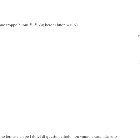
roppo buoni!!!!!!! .-))) bcioni buon w.e. :-)
T
sono fermata un po i dolci di questo periodo non vanno a casa mia solo