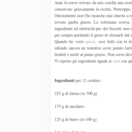
Anni fa avevo trovato da mia sorella una rice
conservare gelosamente la ricetta. Purtroppo,
Onestamente non l'ho neanche mai chiesta a mia
trovare quella giusta. La settimana scorsa
ingredienti ed elettricità per dei biscotti no
per sempre perdendo il gusto di sfornarli dal 
Quando ho visto
questi
, cosi belli con la 
infondo ancora un tentativo avrei potuto far
friabili e molli al punto giusto. Non serve dir
Vi riporto gli ingredienti uguali ai
suoi
con qua
Ingredienti
per 12 cookies:
225 g di farina (io 300 g)
175 g di zucchero
125 g di burro (io 100 g)