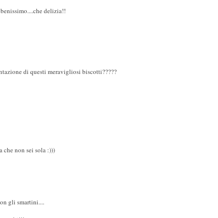
 benissimo....che delizia!!
ntazione di questi meravigliosi biscotti?????
 che non sei sola :)))
n gli smartini....