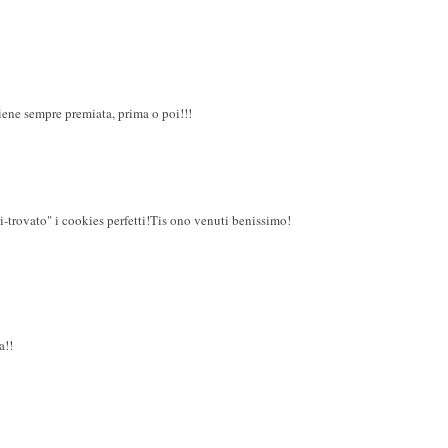
iene sempre premiata, prima o poi!!!
ri-trovato" i cookies perfetti!Tis ono venuti benissimo!
a!!