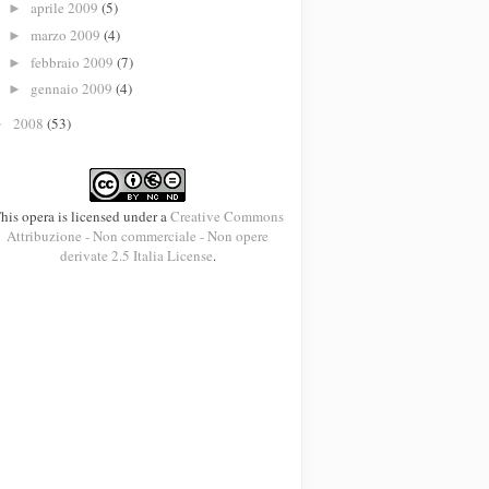
aprile 2009
(5)
►
marzo 2009
(4)
►
febbraio 2009
(7)
►
gennaio 2009
(4)
►
2008
(53)
►
his opera is licensed under a
Creative Commons
Attribuzione - Non commerciale - Non opere
derivate 2.5 Italia License
.