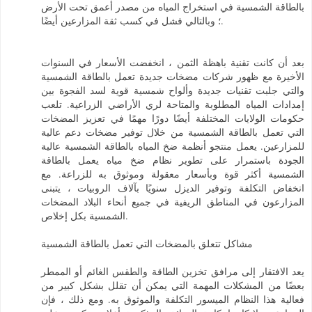
بالطاقة الشمسية في استخراج المياه من مصدر أعمق تحت الأرض
؛ وبالتالي فشل في كسب ثقة المزارعين أيضًا.
بعد أن كانت تقنية باهظة الثمن ، انخفضت الأسعار في السنوات
الأخيرة مع ظهور شركات مضخات جديدة تعمل بالطاقة الشمسية
والتي جلبت تقنيات جديدة وألواح شمسية قوية لسد الفجوة بين
إمدادات المياه المطلوبة والمتاحة لري الأراضي الزراعية. تلعب
حكومات الولايات المختلفة أيضًا دورًا مهمًا في تعزيز المضخات
التي تعمل بالطاقة الشمسية من خلال توفير مضخات دعم عالية
للمزارعين. يعمل منتجو أنظمة ضخ المياه بالطاقة الشمسية عالية
الجودة باستمرار على تطوير نظام ضخ مياه يعمل بالطاقة
الشمسية أكثر قوة وبأسعار معقولة وموثوق به للزراعة. مع
انخفاض التكلفة وتوفير الديزل سنويًا بآلاف الروبيات ، يتبنى
المزارعون في المناطق الريفية في جميع أنحاء البلاد المضخات
الشمسية بكل إخلاص.
مشاكل تتعلق بالمضخات التي تعمل بالطاقة الشمسية
يعد الافتقار إلى مرافق تخزين الطاقة والطقس الغائم أو الممطر
بعضًا من المشكلات المهمة التي يمكن أن تقلل بشكل كبير من
فعالية هذا النظام الميسور التكلفة والموثوق به. ومع ذلك ، فإن