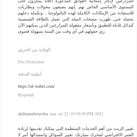
المزارعين لإنكار إمكانية العوائق المذكورة أعلاه يبتكرون على
المستوى الأساسي الخاص بهم. إنهم يضيفون محولات وبطاريات
للاستفادة من الإمكانات الكاملة لهذه التكنولوجيا ، وتكملة دخلهم
بحصاد غني. ظهرت مضخات المياه التي تعمل بالطاقة الشمسية
كبدائل قابلة للتطبيق وبأسعار معقولة للمزارعين الذين يمكنهم الآن
ري حقولهم في أي وقت من السنة بسهولة قصوى.
الوقاية من الحريق
Fire Protection
أنظمة التدفئة
https://al-wabel.com/
Rispondi
alshamelwarsha
mar set 21, 03:03:00 PM 2021
تغيير الزيت من أهم الخدمات المنتظمة التي يمكنك تقديمها لزيادة
العمر الافتراضي لمحرك سيارتك. تغيير السوائل واستبدالها أمر لا