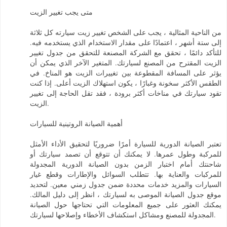
متى يجب تغيير الزيت
من الناحية المثالية ، يجب على الشخص تغيير زيت سيارته كل ثلاثة
إلى ستة أشهر ، اعتمادًا على مقدار الاستخدام الذي يستخدمه فيه.
للتأكد دائمًا ، تحقق مع الشركة المصنعة للتحقق من جدول تغيير
الزيت المقترح من المصنع لسيارتك. المتغير الآخر الذي يمكن أن
يؤثر على المسافة المقطوعة بين تغييرات الزيت هو المناخ. في
الطقس الأكثر سخونة وغبارًا ، يكون استهلاك الزيت أعلى. إذا كنت
تقود سيارتك في مناخات أكثر برودة ، فقد تقل الحاجة إلى تغيير
الزيت.
أهمية الصيانة الروتينية للسيارات
تعتبر الصيانة الدورية للسيارة أمرًا ضروريًا لتحقيق الأداء الأمثل
للمركبة وطول عمرها. لا يمكنك أن تتوقع أن تصمد سيارتك أو
شاحنتك أمام اختبار الزمن بدون الصيانة الدورية المجدولة
للمركبات والعناية بها. تتطلب السوائل والإطارات وقطع غيار
السيارات والمزيد خدمات محددة ضمن جدول زمني معين. لتحديد
موقع جدول الصيانة الموصى به لسيارتك ، انظر إلى دليل المالك.
يمكنك العثور على جميع المعلومات التي تحتاجها حول الصيانة
المجدولة للمصنع ومشاكل استكشاف الأخطاء وإصلاحها لسيارتك.