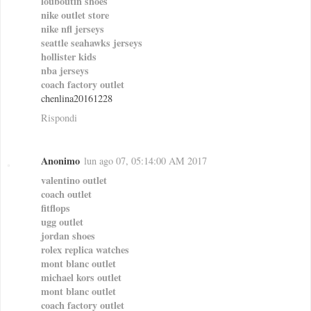
louboutin shoes
nike outlet store
nike nfl jerseys
seattle seahawks jerseys
hollister kids
nba jerseys
coach factory outlet
chenlina20161228
Rispondi
Anonimo
lun ago 07, 05:14:00 AM 2017
valentino outlet
coach outlet
fitflops
ugg outlet
jordan shoes
rolex replica watches
mont blanc outlet
michael kors outlet
mont blanc outlet
coach factory outlet