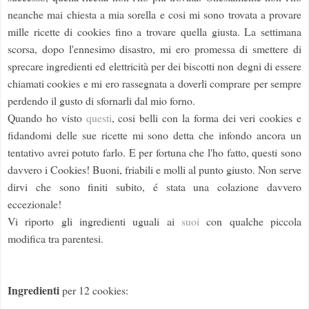
neanche mai chiesta a mia sorella e cosi mi sono trovata a provare
mille ricette di cookies fino a trovare quella giusta. La settimana
scorsa, dopo l'ennesimo disastro, mi ero promessa di smettere di
sprecare ingredienti ed elettricità per dei biscotti non degni di essere
chiamati cookies e mi ero rassegnata a doverli comprare per sempre
perdendo il gusto di sfornarli dal mio forno.
Quando ho visto
questi
, cosi belli con la forma dei veri cookies e
fidandomi delle sue ricette mi sono detta che infondo ancora un
tentativo avrei potuto farlo. E per fortuna che l'ho fatto, questi sono
davvero i Cookies! Buoni, friabili e molli al punto giusto. Non serve
dirvi che sono finiti subito, é stata una colazione davvero
eccezionale!
Vi riporto gli ingredienti uguali ai
suoi
con qualche piccola
modifica tra parentesi.
Ingredienti
per 12 cookies: