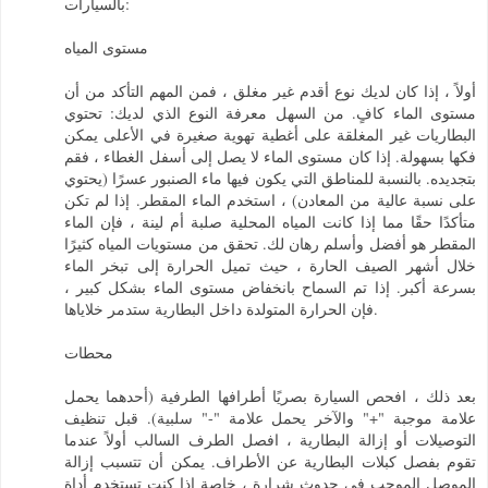
بالسيارات:
مستوى المياه
أولاً ، إذا كان لديك نوع أقدم غير مغلق ، فمن المهم التأكد من أن
مستوى الماء كافٍ. من السهل معرفة النوع الذي لديك: تحتوي
البطاريات غير المغلقة على أغطية تهوية صغيرة في الأعلى يمكن
فكها بسهولة. إذا كان مستوى الماء لا يصل إلى أسفل الغطاء ، فقم
بتجديده. بالنسبة للمناطق التي يكون فيها ماء الصنبور عسرًا (يحتوي
على نسبة عالية من المعادن) ، استخدم الماء المقطر. إذا لم تكن
متأكدًا حقًا مما إذا كانت المياه المحلية صلبة أم لينة ، فإن الماء
المقطر هو أفضل وأسلم رهان لك. تحقق من مستويات المياه كثيرًا
خلال أشهر الصيف الحارة ، حيث تميل الحرارة إلى تبخر الماء
بسرعة أكبر. إذا تم السماح بانخفاض مستوى الماء بشكل كبير ،
فإن الحرارة المتولدة داخل البطارية ستدمر خلاياها.
محطات
بعد ذلك ، افحص السيارة بصريًا أطرافها الطرفية (أحدهما يحمل
علامة موجبة "+" والآخر يحمل علامة "-" سلبية). قبل تنظيف
التوصيلات أو إزالة البطارية ، افصل الطرف السالب أولاً عندما
تقوم بفصل كبلات البطارية عن الأطراف. يمكن أن تتسبب إزالة
الموصل الموجب في حدوث شرارة ، خاصة إذا كنت تستخدم أداة