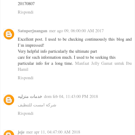
20170807
Rispondi
Satuperjuangan
mer ago 09, 06:00:00 AM 2017
Excellent post. I used to be checking continuously this blog and
I’m impressed!
Very helpful info particularly the ultimate part
care for such information much. I used to be seeking this
particular info for a long time.
Manfaat Jelly Gamat untuk Ibu
Hamil
Rispondi
خدمات منزليه
dom feb 04, 11:43:00 PM 2018
شركة امست للتنظيف
Rispondi
jeje
mer apr 11, 04:47:00 AM 2018