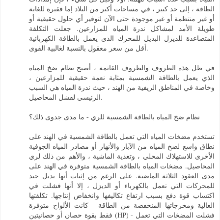
الطاقة ، إلى حد كبير ، في مساحات أكبر من البلاد إما فقيرة للغاية
أو غير منتظمة أو غير موجودة حتى الآن لتوفير أي حلول حقيقية أو
طويلة الأمد لمشاكل ندرة المياه للمزارعين. جعلت التكلفة
المتصاعدة للديزل البديل للمحرك الذي يعمل بالطاقة الكهربائية
أقل من سعر معقول بالنسبة لغالبية القوى.
في ظل هذه الظروف والظروف القاتمة ، أصبح نظام ضخ المياه
الذي يعمل بالطاقة الشمسية بمثابة نعمة حقيقية للمزارعين ،
وخاصة في المناطق الريفية من الهند ، حيث ندرة المياه هي السبب
الرئيسي لفشل المحاصيل.
نظام ضخ المياه بالطاقة الشمسية للري - ما مدى جدوى ذلك؟
تستخدم مضخات المياه التي تعمل بالطاقة الشمسية في الهند على
نطاق واسع لضخ المياه من الآبار والأنهار أو مصادر المياه الجوفية
الأخرى للاستهلاك المحلي ، وتغذية الماشية ، والأهم من ذلك لري
المحاصيل. مضخات المياه بالطاقة الشمسية متوفرة في الهند على
مدى العقود الثلاثة الماضية. على الرغم من إثبات أنها بديل جيد
للمحركات التي تعمل بالكهرباء أو الديزل ، إلا أنها فشلت في
اكتساب قوة دفع بسبب ارتفاع تكاليفها وانخفاض إنتاجها. تكلفتها
العالية ومخرجاتها المنخفضة من الطاقة - كانت الألواح متوفرة
فقط بقوة حصان أو حصانيتين (HP) - فشلت المضخات التي تعمل