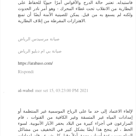
فاستبدله. تعتبر حالة الدرج والأقواس أمرًا حيويًا للحفاظ على
البطارية من الانقلاب تحت غطاء المحرك - وهو أمر نادر الحدوث
ولكنه لم يسمع به من قبل. يمكن للصينية الآمنة أيضًا أن تمنع
الاهتزازات المفرطة من إتلاف البطارية.
صيانة مرسيدس الرياض
صيانة بي ام دبليو الرياض
https://arabaso.com/
Rispondi
al-wabel
mer set 15, 03:23:00 PM 2021
لإلغاء الاعتماد إلى حد ما على الرياح الموسمية غير المنتظمة أو
إمدادات المياه غير المتسقة وغير الكافية من القنوات ، قام
المزارعون في أجزاء كبيرة من البلاد بحفر الآبار الأنبوبية. لسوء
الحظ ، لم ينجح هذا أيضًا بشكل كبير في التخفيف من مشاكل
المياه بسبب عدة أسباب مهمة. أولاً وقبل كل شيء ، فإن إمدادات