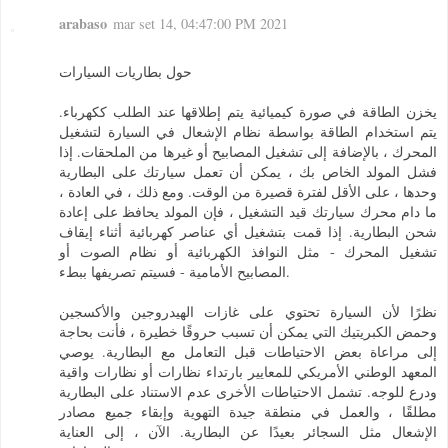
arabaso
mar set 14, 04:47:00 PM 2021
حول بطاريات السيارات
يخزن الطاقة في صورة كيميائية يتم إطلاقها عند الطلب ككهرباء.
يتم استخدام الطاقة بواسطة نظام الإشعال في السيارة لتشغيل
المحرك ، بالإضافة إلى تشغيل المصابيح أو غيرها من الملحقات. إذا
فشل المولد الخاص بك ، يمكن أن تعمل سيارتك على البطارية
وحدها ، على الأقل لفترة قصيرة من الوقت. ومع ذلك ، في العادة ،
ما دام محرك سيارتك قيد التشغيل ، فإن المولد يحافظ على إعادة
شحن البطارية. إذا قمت بتشغيل أي عناصر كهربائية أثناء إيقاف
تشغيل المحرك - مثل النوافذ الكهربائية أو نظام الصوت أو
المصابيح الأمامية - فسيتم تصريفها ببطء.
نظرًا لأن السيارة تحتوي على غازات الهيدروجين والأكسجين
وحمض الكبريتيك التي يمكن أن تسبب حروقًا خطيرة ، فأنت بحاجة
إلى مراعاة بعض الاحتياطات قبل التعامل مع البطارية. يوصي
المعهد الوطني الأمريكي للمعايير بارتداء نظارات أو نظارات واقية
ودرع للوجه. تشمل الاحتياطات الأخرى عدم الاستناد على البطارية
مطلقًا ، والعمل في منطقة جيدة التهوية وإبقاء جميع مصادر
الإشعال مثل السجائر بعيدًا عن البطارية. الآن ، إلى العناية