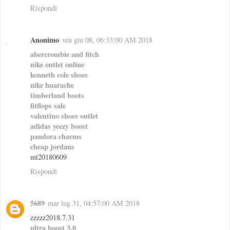
Rispondi
Anonimo
ven giu 08, 06:33:00 AM 2018
abercrombie and fitch
nike outlet online
kenneth cole shoes
nike huarache
timberland boots
fitflops sale
valentino shoes outlet
adidas yeezy boost
pandora charms
cheap jordans
mt20180609
Rispondi
5689
mar lug 31, 04:57:00 AM 2018
zzzzz2018.7.31
ultra boost 3.0