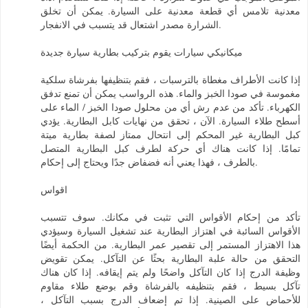
معدنية تلامس أي قطعة معدنية على السيارة. يمكن أن تخلق
الشرارة مصدر اشتعال قد يتسبب في الانفجار.
ميكانيكي سيارات يقوم بتركيب بطارية سيارة جديدة
إذا كانت الأطراف مغطاة بالترسبات ، فقم بتنظيفها بفرشاة سلكية
مغموسة في صودا الخبز والماء. هذه الرواسب يمكن أن تمنع تدفق
الكهرباء. تأكد من عدم رش أي من محلول صودا الخبز / الماء على
أسطح طلاء السيارة. الآن ، تحقق من نهايات كابل البطارية. يؤدي
كبل البطارية غير المحكم إلى انتحال ممتاز لصفة بطارية ميتة
تمامًا. إذا كانت هناك أي حركة لطرف كبل البطارية المتصل
بالطرف ، فهذا يعني أنه فضفاض جدًا ويحتاج إلى إحكام.
اقواس
تأكد من إحكام الأقواس التي تثبت في مكانك. سوف تتسبب
الأقواس السائبة في اهتزاز البطارية عند تشغيل السيارة وسيؤدي
هذا الاهتزاز المستمر إلى تقصير عمر البطارية. من الحكمة أيضًا
التحقق من حالة علبة البطارية بحثًا عن التآكل. يمكن تقويض
وظيفة الدرج إذا كان التآكل واضحًا ولم يتم إيقافه. إذا كان هناك
تآكل بسيط ، فقم بتنظيفه بالفرشاة وقم بوضع طلاء مقاوم
للأحماض على الصينية. إذا تم إضعاف الدرج بسبب التآكل ،