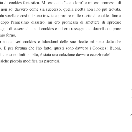
tta di cookies fantastica. Mi ero detta "sono loro" e mi ero promessa di
 non so' davvero come sia successo, quella ricetta non l'ho più trovata.
 sorella e cosi mi sono trovata a provare mille ricette di cookies fino a
, dopo l'ennesimo disastro, mi ero promessa di smettere di sprecare
n degni di essere chiamati cookies e mi ero rassegnata a doverli comprare
mio forno.
forma dei veri cookies e fidandomi delle sue ricette mi sono detta che
lo. E per fortuna che l'ho fatto, questi sono davvero i Cookies! Buoni,
vi che sono finiti subito, é stata una colazione davvero eccezionale!
lche piccola modifica tra parentesi.