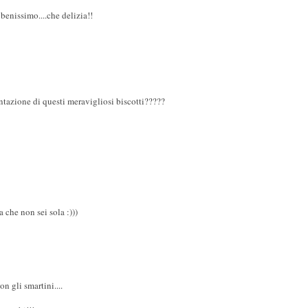
 benissimo....che delizia!!
ntazione di questi meravigliosi biscotti?????
 che non sei sola :)))
n gli smartini....