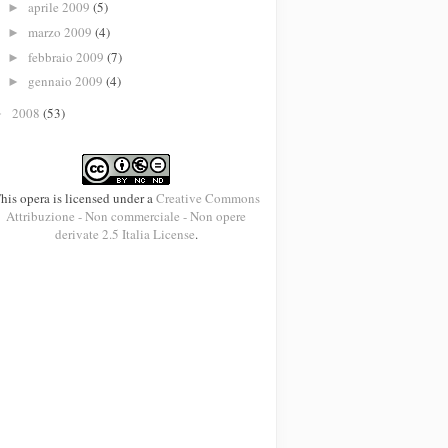
aprile 2009
(5)
►
marzo 2009
(4)
►
febbraio 2009
(7)
►
gennaio 2009
(4)
►
2008
(53)
►
his opera is licensed under a
Creative Commons
Attribuzione - Non commerciale - Non opere
derivate 2.5 Italia License
.