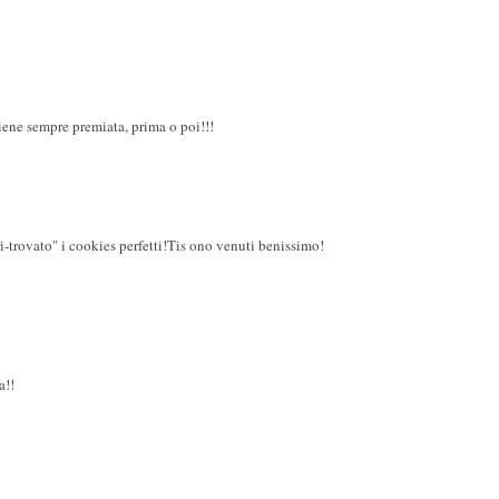
iene sempre premiata, prima o poi!!!
ri-trovato" i cookies perfetti!Tis ono venuti benissimo!
a!!