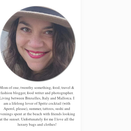
Mom of one, twenthy something, food, travel &
fashion blogger, food writer and photographer.
Living between Bruxelles, Italy and Mallorca. I
am a lifelong lover of Spritz cocktail (with
Aperol, please), summer, tattoos, sushi and
evenings spent at the beach with friends looking
at the sunset. Unfortunately for me I love all the
luxury bags and clothes!