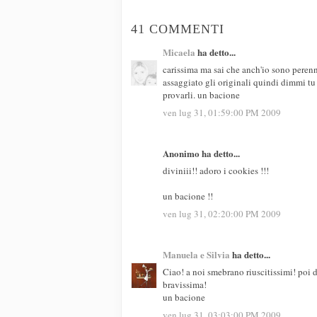
41 COMMENTI
Micaela
ha detto...
carissima ma sai che anch'io sono perenn
assaggiato gli originali quindi dimmi tu
provarli. un bacione
ven lug 31, 01:59:00 PM 2009
Anonimo ha detto...
diviniii!! adoro i cookies !!!
un bacione !!
ven lug 31, 02:20:00 PM 2009
Manuela e Silvia
ha detto...
Ciao! a noi smebrano riuscitissimi! poi d
bravissima!
un bacione
ven lug 31, 03:03:00 PM 2009