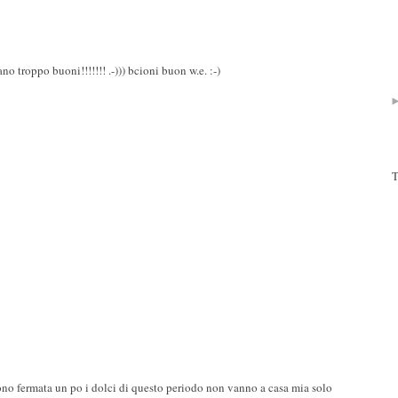
roppo buoni!!!!!!! .-))) bcioni buon w.e. :-)
T
sono fermata un po i dolci di questo periodo non vanno a casa mia solo