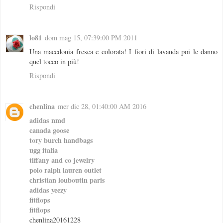
Rispondi
lo81
dom mag 15, 07:39:00 PM 2011
Una macedonia fresca e colorata! I fiori di lavanda poi le danno
quel tocco in più!
Rispondi
chenlina
mer dic 28, 01:40:00 AM 2016
adidas nmd
canada goose
tory burch handbags
ugg italia
tiffany and co jewelry
polo ralph lauren outlet
christian louboutin paris
adidas yeezy
fitflops
fitflops
chenlina20161228