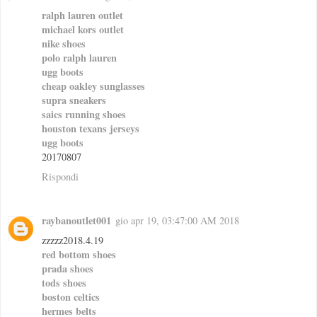
ralph lauren outlet
michael kors outlet
nike shoes
polo ralph lauren
ugg boots
cheap oakley sunglasses
supra sneakers
saics running shoes
houston texans jerseys
ugg boots
20170807
Rispondi
raybanoutlet001
gio apr 19, 03:47:00 AM 2018
zzzzz2018.4.19
red bottom shoes
prada shoes
tods shoes
boston celtics
hermes belts