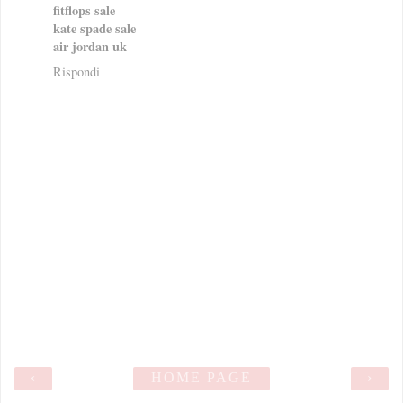
fitflops sale
kate spade sale
air jordan uk
Rispondi
‹
HOME PAGE
›