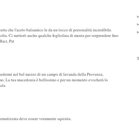
rta che l'aceto balsamico le da un tocco di personalità incredibile.
olta. Ci metterò anche qualche fogliolina di menta per sorprendere fino
Baci, Pat
T
sedermi nel bel mezzo di un campo di lavanda della Provenza,
fumo. La tua macedonia è bellissimo e per un momento evocherà lo
ela
romatizzata deve essere veramente squisita.