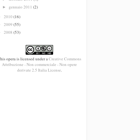
gennaio 2011
(2)
►
2010
(16)
►
2009
(55)
►
2008
(53)
►
his opera is licensed under a
Creative Commons
Attribuzione - Non commerciale - Non opere
derivate 2.5 Italia License
.