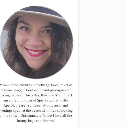
Mom of one, twenthy something, food, travel &
fashion blogger, food writer and photographer.
Living between Bruxelles, Italy and Mallorca. I
am a lifelong lover of Spritz cocktail (with
Aperol, please), summer, tattoos, sushi and
evenings spent at the beach with friends looking
at the sunset. Unfortunately for me I love all the
luxury bags and clothes!