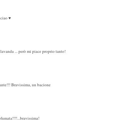
 ciao ♥
di lavanda ... però mi piace proprio tanto!
tante!!! Bravissima, un bacione
fumata!!!!...bravissima!