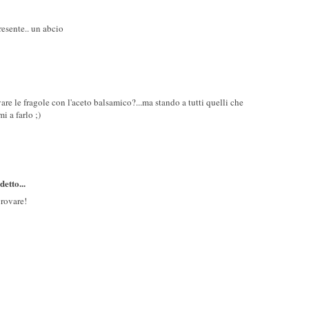
resente.. un abcio
re le fragole con l'aceto balsamico?...ma stando a tutti quelli che
 a farlo ;)
detto...
provare!