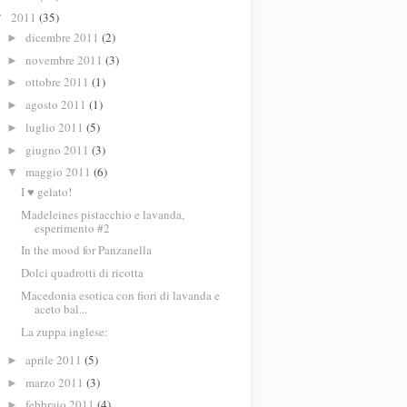
2011
(35)
▼
dicembre 2011
(2)
►
novembre 2011
(3)
►
ottobre 2011
(1)
►
agosto 2011
(1)
►
luglio 2011
(5)
►
giugno 2011
(3)
►
maggio 2011
(6)
▼
I ♥ gelato!
Madeleines pistacchio e lavanda,
esperimento #2
In the mood for Panzanella
Dolci quadrotti di ricotta
Macedonia esotica con fiori di lavanda e
aceto bal...
La zuppa inglese:
aprile 2011
(5)
►
marzo 2011
(3)
►
febbraio 2011
(4)
►