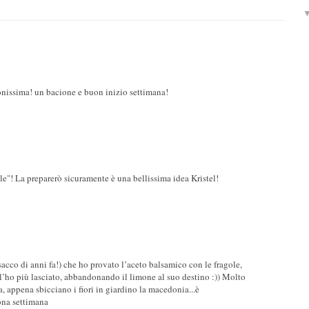
onissima! un bacione e buon inizio settimana!
e"! La preparerò sicuramente è una bellissima idea Kristel!
sacco di anni fa!) che ho provato l’aceto balsamico con le fragole,
l’ho più lasciato, abbandonando il limone al suo destino :)) Molto
, appena sbicciano i fiori in giardino la macedonia...è
a settimana