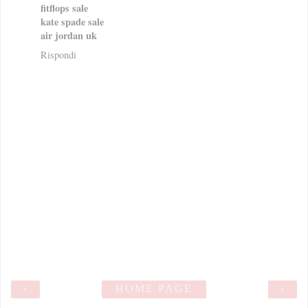
fitflops sale
kate spade sale
air jordan uk
Rispondi
‹
HOME PAGE
›