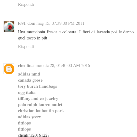
Rispondi
lo81
dom mag 15, 07:39:00 PM 2011
Una macedonia fresca e colorata! I fiori di lavanda poi le danno
quel tocco in più!
Rispondi
chenlina
mer dic 28, 01:40:00 AM 2016
adidas nmd
canada goose
tory burch handbags
ugg italia
tiffany and co jewelry
polo ralph lauren outlet
christian louboutin paris
adidas yeezy
fitflops
fitflops
chenlina20161228