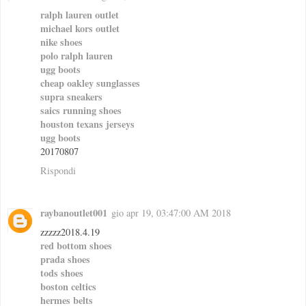
ralph lauren outlet
michael kors outlet
nike shoes
polo ralph lauren
ugg boots
cheap oakley sunglasses
supra sneakers
saics running shoes
houston texans jerseys
ugg boots
20170807
Rispondi
raybanoutlet001
gio apr 19, 03:47:00 AM 2018
zzzzz2018.4.19
red bottom shoes
prada shoes
tods shoes
boston celtics
hermes belts