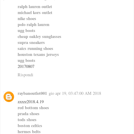
ralph lauren outlet
michael kors outlet
nike shoes
polo ralph lauren
ugg boots
cheap oakley sunglasses
supra sneakers
saics running shoes
houston texans jerseys
ugg boots
20170807
Rispondi
raybanoutlet001
gio apr 19, 03:47:00 AM 2018
zzzzz2018.4.19
red bottom shoes
prada shoes
tods shoes
boston celtics
hermes belts