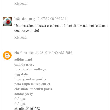
Rispondi
lo81
dom mag 15, 07:39:00 PM 2011
Una macedonia fresca e colorata! I fiori di lavanda poi le danno
quel tocco in più!
Rispondi
chenlina
mer dic 28, 01:40:00 AM 2016
adidas nmd
canada goose
tory burch handbags
ugg italia
tiffany and co jewelry
polo ralph lauren outlet
christian louboutin paris
adidas yeezy
fitflops
fitflops
chenlina20161228