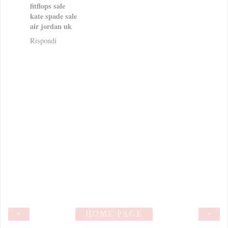
fitflops sale
kate spade sale
air jordan uk
Rispondi
‹
HOME PAGE
›