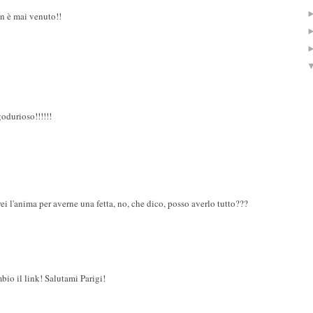
n è mai venuto!!
durioso!!!!!!
 l'anima per averne una fetta, no, che dico, posso averlo tutto???
mbio il link! Salutami Parigi!