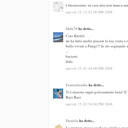
è buonissimo, in casa mia non manca mai..
mer ott 15, 12:52:00 PM 2008
Dida70
ha detto...
Ciao Kristel,
mi ha fatto molto piacere la tua visita e 
bello vivere a Parigi!!! Io sto sognando
...
bacioni
dida
mer ott 15, 01:44:00 PM 2008
Fantasilandia
ha detto...
Ti è riuscito super golosamente bene! E'
Baci Baci
mer ott 15, 02:54:00 PM 2008
Daniela
ha detto...
Lo preparo spesso anche io simile a quest