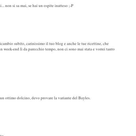
. non si sa mai, se hai un ospite inatteso ;-P
ricambio subito, carinissimo il tuo blog e anche le tue ricettine, che
 un week-end lì da parecchio tempo, non ci sono mai stata e vorrei tanto
 un ottimo dolcino, devo provare la variante del Bayles.
o...