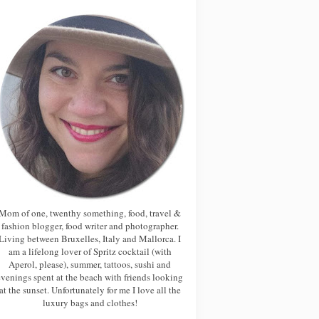
Mom of one, twenthy something, food, travel &
fashion blogger, food writer and photographer.
Living between Bruxelles, Italy and Mallorca. I
am a lifelong lover of Spritz cocktail (with
Aperol, please), summer, tattoos, sushi and
evenings spent at the beach with friends looking
at the sunset. Unfortunately for me I love all the
luxury bags and clothes!