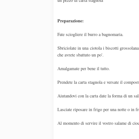
un pezzo di carta stagnola
Preparazione:
Fate sciogliere il burro a bagnomaria.
Sbriciolate in una ciotola i biscotti grossolan
che avrete sbattuto un po'.
Amalgamate per bene il tutto.
Prendete la carta stagnola e versate il compost
Aiutandovi con la carta date la forma di un sa
Lasciate riposare in frigo per una notte o in f
Al momento di servire il vostro salame di cioc