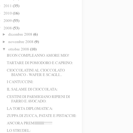
2011
(35)
►
2010
(16)
►
2009
(55)
►
2008
(53)
▼
dicembre 2008
(6)
►
novembre 2008
(9)
►
ottobre 2008
(10)
▼
BUON COMPLEANNO AMORE MIO!
TARTARE DI POMODORO E CAPRINO:
CIOCCOLATINI AL CIOCCOLATO
BIANCO - WAFER E SCAGLI...
I CANTUCCINI:
IL SALAME DI CIOCCOLATA:
CESTINI DI PARMIGIANO RIPIENI DI
FARRO E AVOCADO:
LA TORTA DIPLOMATICA:
ZUPPA DI ZUCCA, PATATE E PISTACCHI:
ANCORA PREMIIIIIIII!!!!!!!
LO STRUDEL: