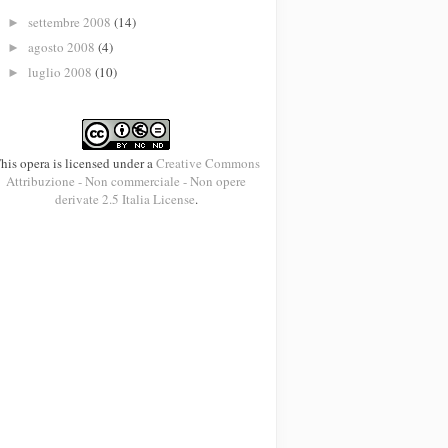
settembre 2008
(14)
►
agosto 2008
(4)
►
luglio 2008
(10)
►
his opera is licensed under a
Creative Commons
Attribuzione - Non commerciale - Non opere
derivate 2.5 Italia License
.