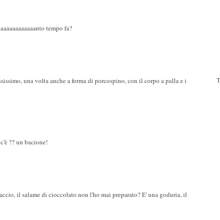
aaaaaaaaaaaaaanto tempo fa?
T
sissimo, una volta anche a forma di porcospino, con il corpo a palla e i
 c'è ?? un bacione!
faccio, il salame di cioccolato non l'ho mai preparato? E' una goduria, il