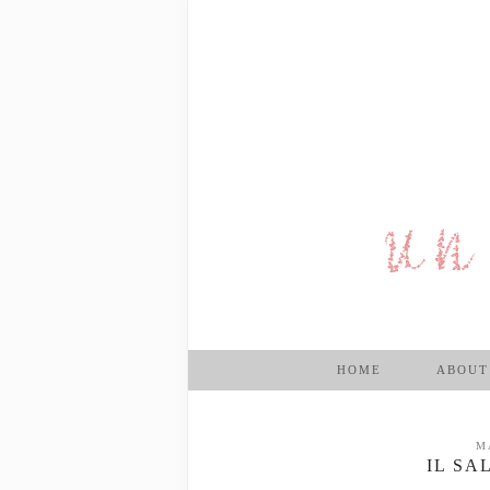
HOME
ABOUT
M
IL SA