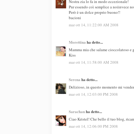
Nostra zia lo fa in modo eccezionale!
Pur essendo coì semplice a noiinvece no
Però è un dolce proprio buono!!
bacioni
mar ott 14, 11:22:00 AM 2008
Morettina
ha detto...
Mamma mia che salame cioccolatoso e go
Kiss
mar ott 14, 11:58:00 AM 2008
Serena
ha detto...
Delizioso, in questo momento mi venderei
mar ott 14, 12:03:00 PM 2008
Sarachan
ha detto...
Ciao Kristel! Che bello il tuo blog, rica
mar ott 14, 12:06:00 PM 2008