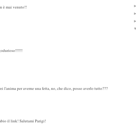
n è mai venuto!!
durioso!!!!!!
 l'anima per averne una fetta, no, che dico, posso averlo tutto???
mbio il link! Salutami Parigi!