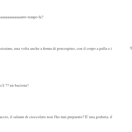
aaaaaaaaaaaaaanto tempo fa?
T
sissimo, una volta anche a forma di porcospino, con il corpo a palla e i
 c'è ?? un bacione!
faccio, il salame di cioccolato non l'ho mai preparato? E' una goduria, il