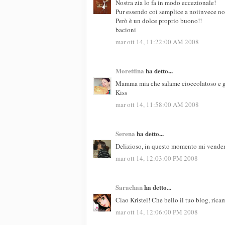
Nostra zia lo fa in modo eccezionale!
Pur essendo coì semplice a noiinvece no
Però è un dolce proprio buono!!
bacioni
mar ott 14, 11:22:00 AM 2008
Morettina
ha detto...
Mamma mia che salame cioccolatoso e go
Kiss
mar ott 14, 11:58:00 AM 2008
Serena
ha detto...
Delizioso, in questo momento mi venderei
mar ott 14, 12:03:00 PM 2008
Sarachan
ha detto...
Ciao Kristel! Che bello il tuo blog, rica
mar ott 14, 12:06:00 PM 2008