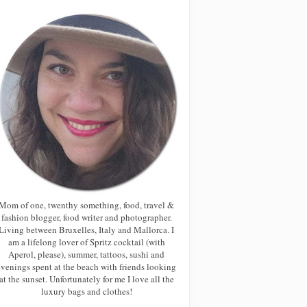
Mom of one, twenthy something, food, travel &
fashion blogger, food writer and photographer.
Living between Bruxelles, Italy and Mallorca. I
am a lifelong lover of Spritz cocktail (with
Aperol, please), summer, tattoos, sushi and
evenings spent at the beach with friends looking
at the sunset. Unfortunately for me I love all the
luxury bags and clothes!