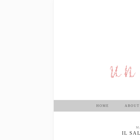
HOME
ABOUT
M
IL SA