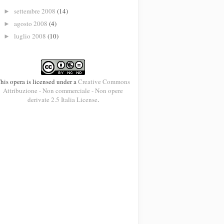
settembre 2008
(14)
►
agosto 2008
(4)
►
luglio 2008
(10)
►
his opera is licensed under a
Creative Commons
Attribuzione - Non commerciale - Non opere
derivate 2.5 Italia License
.