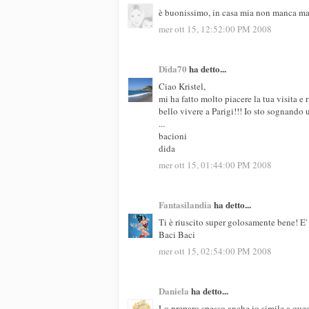
è buonissimo, in casa mia non manca mai..
mer ott 15, 12:52:00 PM 2008
Dida70
ha detto...
Ciao Kristel,
mi ha fatto molto piacere la tua visita e 
bello vivere a Parigi!!! Io sto sognando
...
bacioni
dida
mer ott 15, 01:44:00 PM 2008
Fantasilandia
ha detto...
Ti è riuscito super golosamente bene! E'
Baci Baci
mer ott 15, 02:54:00 PM 2008
Daniela
ha detto...
Lo preparo spesso anche io simile a quest