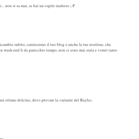
. non si sa mai, se hai un ospite inatteso ;-P
ricambio subito, carinissimo il tuo blog e anche le tue ricettine, che
 un week-end lì da parecchio tempo, non ci sono mai stata e vorrei tanto
 un ottimo dolcino, devo provare la variante del Bayles.
o...