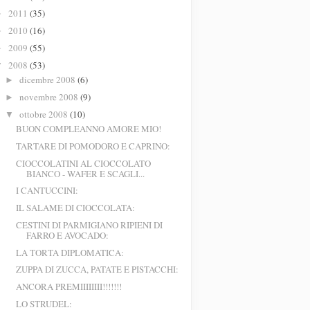
2011
(35)
►
2010
(16)
►
2009
(55)
►
2008
(53)
▼
dicembre 2008
(6)
►
novembre 2008
(9)
►
ottobre 2008
(10)
▼
BUON COMPLEANNO AMORE MIO!
TARTARE DI POMODORO E CAPRINO:
CIOCCOLATINI AL CIOCCOLATO
BIANCO - WAFER E SCAGLI...
I CANTUCCINI:
IL SALAME DI CIOCCOLATA:
CESTINI DI PARMIGIANO RIPIENI DI
FARRO E AVOCADO:
LA TORTA DIPLOMATICA:
ZUPPA DI ZUCCA, PATATE E PISTACCHI:
ANCORA PREMIIIIIIII!!!!!!!
LO STRUDEL: