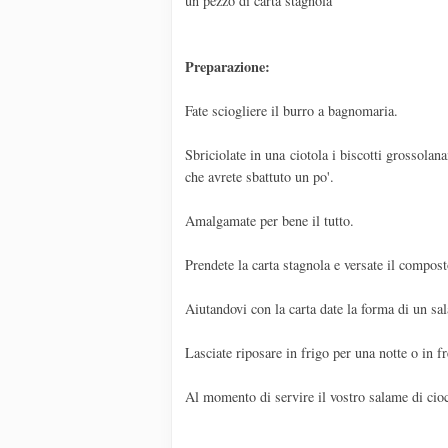
un pezzo di carta stagnola
Preparazione:
Fate sciogliere il burro a bagnomaria.
Sbriciolate in una ciotola i biscotti grossolan
che avrete sbattuto un po'.
Amalgamate per bene il tutto.
Prendete la carta stagnola e versate il compost
Aiutandovi con la carta date la forma di un sa
Lasciate riposare in frigo per una notte o in f
Al momento di servire il vostro salame di cioc