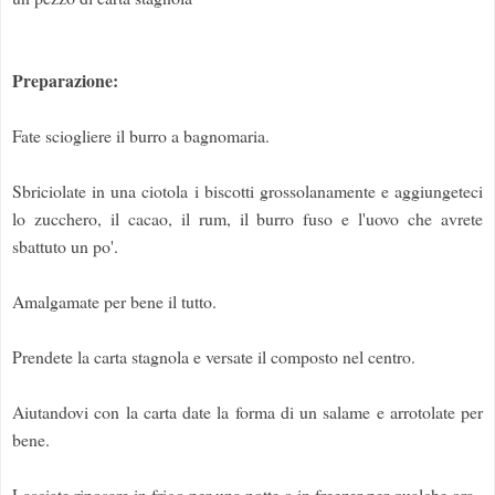
Preparazione:
Fate sciogliere il burro a bagnomaria.
Sbriciolate in una ciotola i biscotti grossolanamente e aggiungeteci
lo zucchero, il cacao, il rum, il burro fuso e l'uovo che avrete
sbattuto un po'.
Amalgamate per bene il tutto.
Prendete la carta stagnola e versate il composto nel centro.
Aiutandovi con la carta date la forma di un salame e arrotolate per
bene.
Lasciate riposare in frigo per una notte o in freezer per qualche ora.