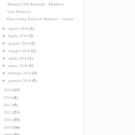
Adaaran Club Rannalhi - Maldives
Visit Maldives
Discovering Palma de Mallorca - 1st part
agosto 2016
(1)
►
luglio 2016
(2)
►
giugno 2016
(2)
►
maggio 2016
(2)
►
aprile 2016
(1)
►
marzo 2016
(1)
►
febbraio 2016
(3)
►
gennaio 2016
(5)
►
2015
(15)
►
2014
(4)
►
2013
(5)
►
2012
(21)
►
2011
(35)
►
2010
(16)
►
2009
(55)
►