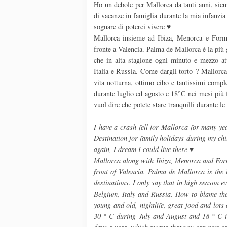
Ho un debole per Mallorca da tanti anni, sicu
di vacanze in famiglia durante la mia infanzia
sognare di poterci vivere ♥
Mallorca insieme ad Ibiza, Menorca e Formen
fronte a Valencia. Palma de Mallorca é la più g
che in alta stagione ogni minuto e mezzo att
Italia e Russia. Come dargli torto ? Mallorca 
vita notturna, ottimo cibo e tantissimi compl
durante luglio ed agosto e 18°C nei mesi più f
vuol dire che potete stare tranquilli durante le
I have a crash-fell for Mallorca for many year
Destination for family holidays during my chi
again, I dream I could live there ♥
Mallorca along with Ibiza, Menorca and Forme
front of Valencia. Palma de Mallorca is the 
destinations. I only say that in high season
Belgium, Italy and Russia. How to blame the
young and old, nightlife, great food and lot
30 ° C during July and August and 18 ° C i