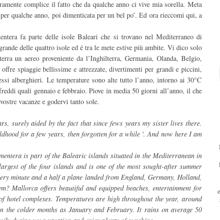
ramente complice il fatto che da qualche anno ci vive mia sorella. Meta
 per qualche anno, poi dimenticata per un bel po’. Ed ora rieccomi qui, a
tera fa parte delle isole Baleari che si trovano nel Mediterraneo di
rande delle quattro isole ed é tra le mete estive più ambite. Vi dico solo
erra un aereo proveniente da l’Inghilterra, Germania, Olanda, Belgio,
offre spiaggie bellissime e attrezzate, divertimenti per grandi e piccini,
essi alberghieri. Le temperature sono alte tutto l’anno, intorno ai 30°C
reddi quali gennaio e febbraio. Piove in media 50 giorni all’anno, il che
 vostre vacanze e godervi tanto sole.
s, surely aided by the fact that since fews years my sister lives there.
ldhood for a few years, then forgotten for a while '. And now here I am
ntera is part of the Balearic islands situated in the Mediterranean in
largest of the four islands and is one of the most sought-after summer
 every minute and a half a plane landed from England, Germany, Holland,
m? Mallorca offers beautiful and equipped beaches, entertainment for
s of hotel complexes. Temperatures are high throughout the year, around
n the colder months as January and February. It rains on average 50