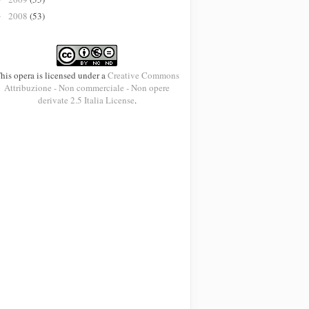
2008
(53)
►
his opera is licensed under a
Creative Commons
Attribuzione - Non commerciale - Non opere
derivate 2.5 Italia License
.