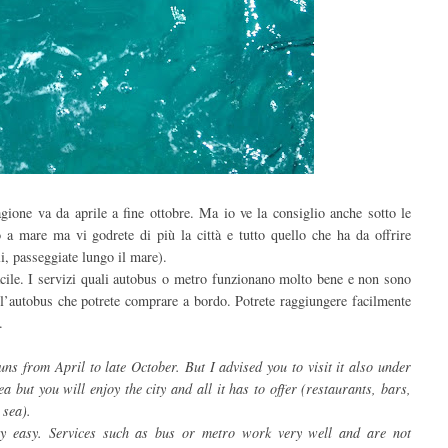
gione va da aprile a fine ottobre. Ma io ve la consiglio anche sotto le
o a mare ma vi godrete di più la città e tutto quello che ha da offrire
oli, passeggiate lungo il mare).
acile. I servizi quali autobus o metro funzionano molto bene e non sono
ell’autobus che potrete comprare a bordo.
Potrete raggiungere facilmente
a.
ns from April to late October. But I advised you to visit it also under
a but you will enjoy the city and all it has to offer (restaurants, bars,
 sea).
ry easy. Services such as bus or metro work very well and are not