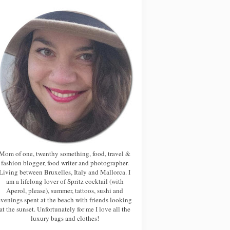
Mom of one, twenthy something, food, travel &
fashion blogger, food writer and photographer.
Living between Bruxelles, Italy and Mallorca. I
am a lifelong lover of Spritz cocktail (with
Aperol, please), summer, tattoos, sushi and
evenings spent at the beach with friends looking
at the sunset. Unfortunately for me I love all the
luxury bags and clothes!