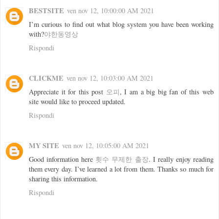
BESTSITE
ven nov 12, 10:00:00 AM 2021
I’m curious to find out what blog system you have been working
with?
야한동영상
Rispondi
CLICKME
ven nov 12, 10:03:00 AM 2021
Appreciate it for this post
오피
, I am a big big fan of this web
site would like to proceed updated.
Rispondi
MY SITE
ven nov 12, 10:05:00 AM 2021
Good information here
횟수 무제한 출장
. I really enjoy reading
them every day. I’ve learned a lot from them. Thanks so much for
sharing this information.
Rispondi