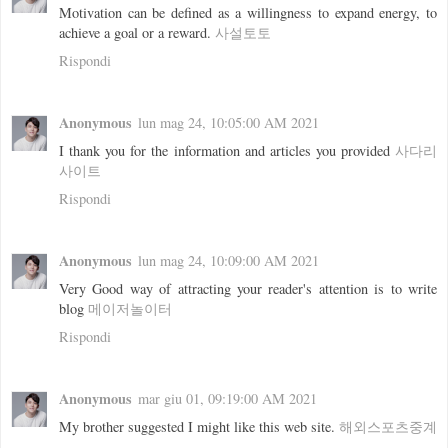
Motivation can be defined as a willingness to expand energy, to
achieve a goal or a reward.
사설토토
Rispondi
Anonymous
lun mag 24, 10:05:00 AM 2021
I thank you for the information and articles you provided
사다리
사이트
Rispondi
Anonymous
lun mag 24, 10:09:00 AM 2021
Very Good way of attracting your reader's attention is to write
blog
메이저놀이터
Rispondi
Anonymous
mar giu 01, 09:19:00 AM 2021
My brother suggested I might like this web site.
해외스포츠중계