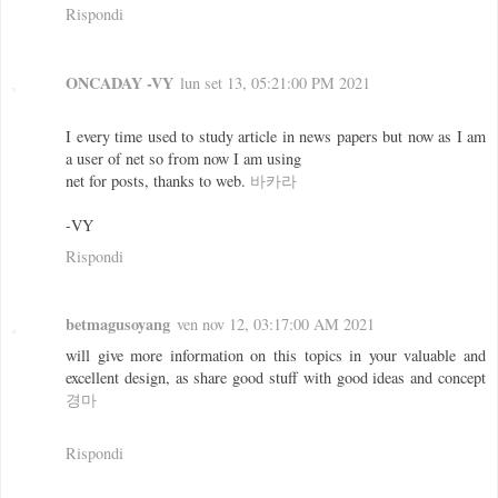
Rispondi
ONCADAY -VY
lun set 13, 05:21:00 PM 2021
I every time used to study article in news papers but now as I am
a user of net so from now I am using
net for posts, thanks to web.
바카라
-VY
Rispondi
betmagusoyang
ven nov 12, 03:17:00 AM 2021
will give more information on this topics in your valuable and
excellent design, as share good stuff with good ideas and concept
경마
Rispondi