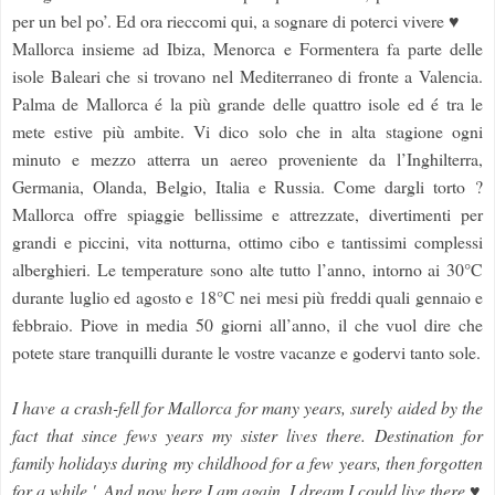
per un bel po’. Ed ora rieccomi qui, a sognare di poterci vivere ♥
Mallorca insieme ad Ibiza, Menorca e Formentera fa parte delle
isole Baleari che si trovano nel Mediterraneo di fronte a Valencia.
Palma de Mallorca é la più grande delle quattro isole ed é tra le
mete estive più ambite. Vi dico solo che in alta stagione ogni
minuto e mezzo atterra un aereo proveniente da l’Inghilterra,
Germania, Olanda, Belgio, Italia e Russia. Come dargli torto ?
Mallorca offre spiaggie bellissime e attrezzate, divertimenti per
grandi e piccini, vita notturna, ottimo cibo e tantissimi complessi
alberghieri. Le temperature sono alte tutto l’anno, intorno ai 30°C
durante luglio ed agosto e 18°C nei mesi più freddi quali gennaio e
febbraio. Piove in media 50 giorni all’anno, il che vuol dire che
potete stare tranquilli durante le vostre vacanze e godervi tanto sole.
I have a crash-fell for Mallorca for many years, surely aided by the
fact that since fews years my sister lives there. Destination for
family holidays during my childhood for a few years, then forgotten
for a while '. And now here I am again, I dream I could live there ♥