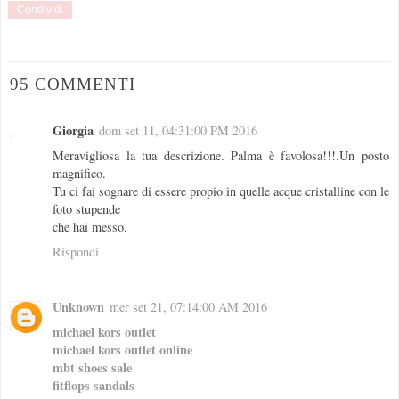
Condividi
95 COMMENTI
Giorgia
dom set 11, 04:31:00 PM 2016
Meravigliosa la tua descrizione. Palma è favolosa!!!.Un posto
magnifico.
Tu ci fai sognare di essere propio in quelle acque cristalline con le
foto stupende
che hai messo.
Rispondi
Unknown
mer set 21, 07:14:00 AM 2016
michael kors outlet
michael kors outlet online
mbt shoes sale
fitflops sandals