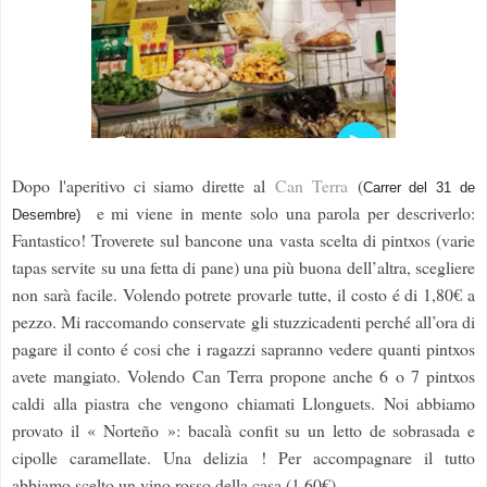
Dopo l'aperitivo ci siamo dirette al
Can Terra
(
Carrer del 31 de
e mi viene in mente solo una parola per descriverlo:
Desembre)
Fantastico! Troverete sul bancone una vasta scelta di pintxos (varie
tapas servite su una fetta di pane) una più buona dell’altra, scegliere
non sarà facile. Volendo potrete provarle tutte, il costo é di 1,80€ a
pezzo. Mi raccomando conservate gli stuzzicadenti perché all’ora di
pagare il conto é cosi che i ragazzi sapranno vedere quanti pintxos
avete mangiato. Volendo Can Terra propone anche 6 o 7 pintxos
caldi alla piastra che vengono chiamati Llonguets. Noi abbiamo
provato il « Norteño »: bacalà confit su un letto de sobrasada e
cipolle caramellate. Una delizia ! Per accompagnare il tutto
abbiamo scelto un vino rosso della casa (1,60€)