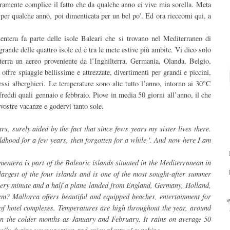
ramente complice il fatto che da qualche anno ci vive mia sorella. Meta
 per qualche anno, poi dimenticata per un bel po’. Ed ora rieccomi qui, a
tera fa parte delle isole Baleari che si trovano nel Mediterraneo di
rande delle quattro isole ed é tra le mete estive più ambite. Vi dico solo
erra un aereo proveniente da l’Inghilterra, Germania, Olanda, Belgio,
offre spiaggie bellissime e attrezzate, divertimenti per grandi e piccini,
essi alberghieri. Le temperature sono alte tutto l’anno, intorno ai 30°C
reddi quali gennaio e febbraio. Piove in media 50 giorni all’anno, il che
 vostre vacanze e godervi tanto sole.
s, surely aided by the fact that since fews years my sister lives there.
ldhood for a few years, then forgotten for a while '. And now here I am
ntera is part of the Balearic islands situated in the Mediterranean in
largest of the four islands and is one of the most sought-after summer
 every minute and a half a plane landed from England, Germany, Holland,
m? Mallorca offers beautiful and equipped beaches, entertainment for
s of hotel complexes. Temperatures are high throughout the year, around
n the colder months as January and February. It rains on average 50