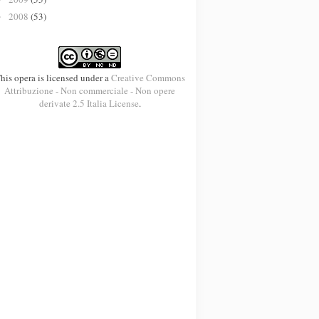
2008
(53)
►
his opera is licensed under a
Creative Commons
Attribuzione - Non commerciale - Non opere
derivate 2.5 Italia License
.