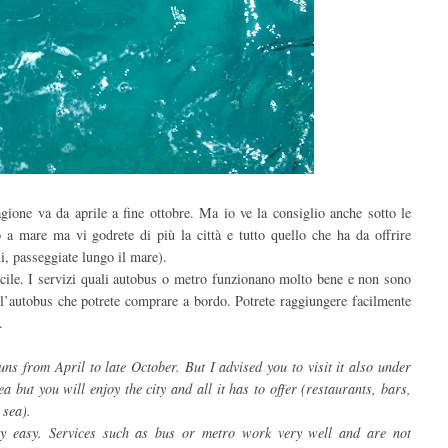
gione va da aprile a fine ottobre. Ma io ve la consiglio anche sotto le
o a mare ma vi godrete di più la città e tutto quello che ha da offrire
oli, passeggiate lungo il mare).
acile. I servizi quali autobus o metro funzionano molto bene e non sono
ell’autobus che potrete comprare a bordo.
Potrete raggiungere facilmente
a.
ns from April to late October. But I advised you to visit it also under
a but you will enjoy the city and all it has to offer (restaurants, bars,
 sea).
ry easy. Services such as bus or metro work very well and are not