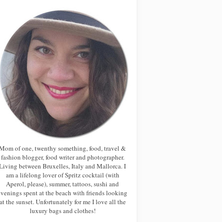
Mom of one, twenthy something, food, travel &
fashion blogger, food writer and photographer.
Living between Bruxelles, Italy and Mallorca. I
am a lifelong lover of Spritz cocktail (with
Aperol, please), summer, tattoos, sushi and
evenings spent at the beach with friends looking
at the sunset. Unfortunately for me I love all the
luxury bags and clothes!