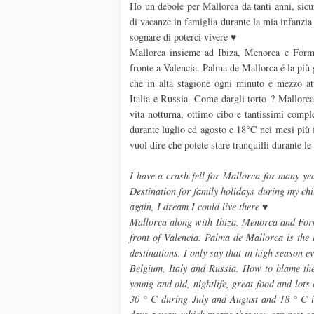
Ho un debole per Mallorca da tanti anni, sicu
di vacanze in famiglia durante la mia infanzia
sognare di poterci vivere ♥
Mallorca insieme ad Ibiza, Menorca e Formen
fronte a Valencia. Palma de Mallorca é la più g
che in alta stagione ogni minuto e mezzo att
Italia e Russia. Come dargli torto ? Mallorca 
vita notturna, ottimo cibo e tantissimi compl
durante luglio ed agosto e 18°C nei mesi più f
vuol dire che potete stare tranquilli durante le
I have a crash-fell for Mallorca for many year
Destination for family holidays during my chi
again, I dream I could live there ♥
Mallorca along with Ibiza, Menorca and Forme
front of Valencia. Palma de Mallorca is the 
destinations. I only say that in high season
Belgium, Italy and Russia. How to blame the
young and old, nightlife, great food and lot
30 ° C during July and August and 18 ° C i