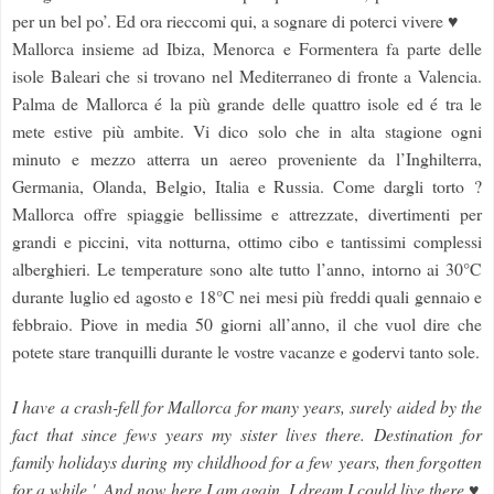
per un bel po’. Ed ora rieccomi qui, a sognare di poterci vivere ♥
Mallorca insieme ad Ibiza, Menorca e Formentera fa parte delle
isole Baleari che si trovano nel Mediterraneo di fronte a Valencia.
Palma de Mallorca é la più grande delle quattro isole ed é tra le
mete estive più ambite. Vi dico solo che in alta stagione ogni
minuto e mezzo atterra un aereo proveniente da l’Inghilterra,
Germania, Olanda, Belgio, Italia e Russia. Come dargli torto ?
Mallorca offre spiaggie bellissime e attrezzate, divertimenti per
grandi e piccini, vita notturna, ottimo cibo e tantissimi complessi
alberghieri. Le temperature sono alte tutto l’anno, intorno ai 30°C
durante luglio ed agosto e 18°C nei mesi più freddi quali gennaio e
febbraio. Piove in media 50 giorni all’anno, il che vuol dire che
potete stare tranquilli durante le vostre vacanze e godervi tanto sole.
I have a crash-fell for Mallorca for many years, surely aided by the
fact that since fews years my sister lives there. Destination for
family holidays during my childhood for a few years, then forgotten
for a while '. And now here I am again, I dream I could live there ♥