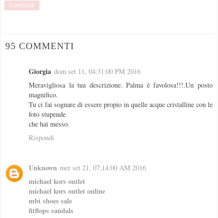
Condividi
95 COMMENTI
Giorgia
dom set 11, 04:31:00 PM 2016
Meravigliosa la tua descrizione. Palma è favolosa!!!.Un posto
magnifico.
Tu ci fai sognare di essere propio in quelle acque cristalline con le
foto stupende
che hai messo.
Rispondi
Unknown
mer set 21, 07:14:00 AM 2016
michael kors outlet
michael kors outlet online
mbt shoes sale
fitflops sandals