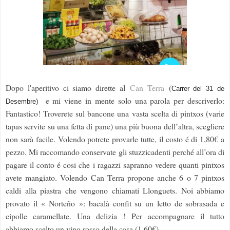
Dopo l'aperitivo ci siamo dirette al
Can Terra
(
Carrer del 31 de
e mi viene in mente solo una parola per descriverlo:
Desembre)
Fantastico! Troverete sul bancone una vasta scelta di pintxos (varie
tapas servite su una fetta di pane) una più buona dell’altra, scegliere
non sarà facile. Volendo potrete provarle tutte, il costo é di 1,80€ a
pezzo. Mi raccomando conservate gli stuzzicadenti perché all’ora di
pagare il conto é cosi che i ragazzi sapranno vedere quanti pintxos
avete mangiato. Volendo Can Terra propone anche 6 o 7 pintxos
caldi alla piastra che vengono chiamati Llonguets. Noi abbiamo
provato il « Norteño »: bacalà confit su un letto de sobrasada e
cipolle caramellate. Una delizia ! Per accompagnare il tutto
abbiamo scelto un vino rosso della casa (1,60€)