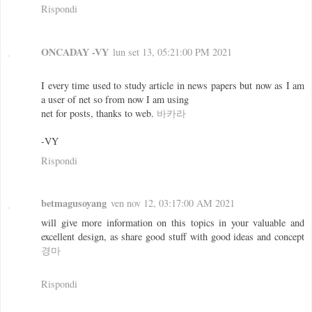
Rispondi
ONCADAY -VY
lun set 13, 05:21:00 PM 2021
I every time used to study article in news papers but now as I am
a user of net so from now I am using
net for posts, thanks to web.
바카라
-VY
Rispondi
betmagusoyang
ven nov 12, 03:17:00 AM 2021
will give more information on this topics in your valuable and
excellent design, as share good stuff with good ideas and concept
경마
Rispondi