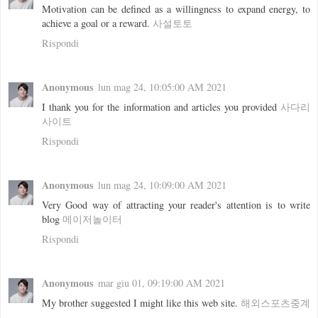
Motivation can be defined as a willingness to expand energy, to
achieve a goal or a reward.
사설토토
Rispondi
Anonymous
lun mag 24, 10:05:00 AM 2021
I thank you for the information and articles you provided
사다리
사이트
Rispondi
Anonymous
lun mag 24, 10:09:00 AM 2021
Very Good way of attracting your reader's attention is to write
blog
메이저놀이터
Rispondi
Anonymous
mar giu 01, 09:19:00 AM 2021
My brother suggested I might like this web site.
해외스포츠중계