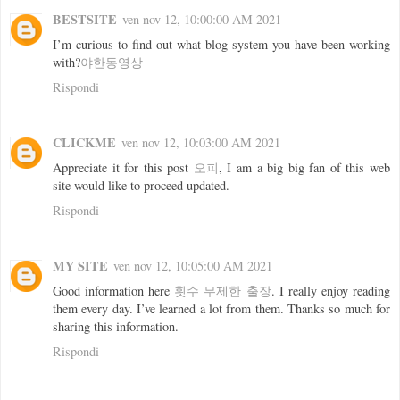
BESTSITE
ven nov 12, 10:00:00 AM 2021
I’m curious to find out what blog system you have been working
with?
야한동영상
Rispondi
CLICKME
ven nov 12, 10:03:00 AM 2021
Appreciate it for this post
오피
, I am a big big fan of this web
site would like to proceed updated.
Rispondi
MY SITE
ven nov 12, 10:05:00 AM 2021
Good information here
횟수 무제한 출장
. I really enjoy reading
them every day. I’ve learned a lot from them. Thanks so much for
sharing this information.
Rispondi